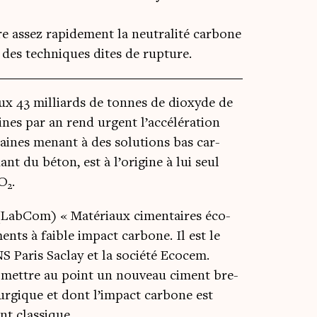
dre assez rapidement la neutralité carbone
 des techniques dites de rupture.
aux 43 mil­liards de tonnes de dioxyde de
aines par an rend urgent l’accélération
maines menant à des solu­tions bas car­
uant du béton, est à l’origine à lui seul
CO
.
2
(Lab­Com) « Maté­riaux cimen­taires éco-
ents à faible impact car­bone. Il est le
NS Paris Saclay et la socié­té Eco­cem.
de mettre au point un nou­veau ciment bre­
­rur­gique et dont l’im­pact car­bone est
ent classique.