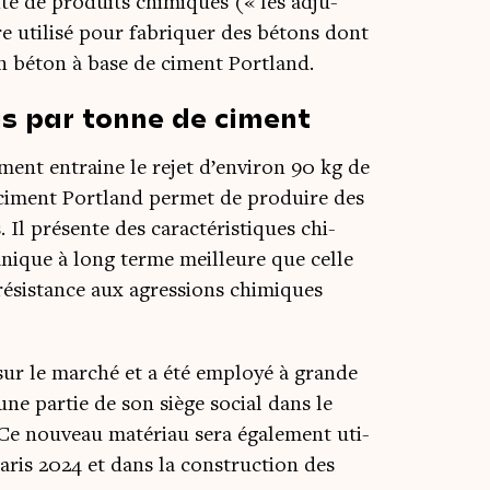
­té de pro­duits chi­miques (« les adju­
 uti­li­sé pour fabri­quer des bétons dont
d’un béton à base de ciment Portland.
s par tonne de ciment
ment entraine le rejet d’environ 90 kg de
 ciment Port­land per­met de pro­duire des
l pré­sente des carac­té­ris­tiques chi­
­nique à long terme meilleure que celle
résis­tance aux agres­sions chi­miques
sur le mar­ché et a été employé à grande
ne par­tie de son siège social dans le
Ce nou­veau maté­riau sera éga­le­ment uti­
Paris 2024 et dans la construc­tion des