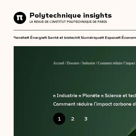
Polytechnique insights
Polytechnique insights
LA REVUE DE L'INSTITUT POLYTECHNIQUE DE PARIS
LA REVUE DE L'INSTITUT POLYTECHNIQUE DE PARIS
π
π
π
π
π
π
Planète
Énergie
Santé et biotech
Numérique
Espace
Économ
Accueil
/
Dossiers
/
Industrie
/
Comment réduire l’impact 
π Industrie
π Planète
π Science et te
Comment réduire l’impact carbone de
1
2
3