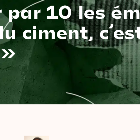
r par 10 les ém
u ciment, c’es
 »