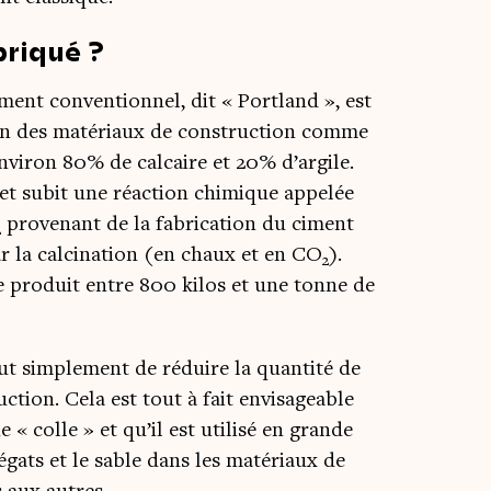
briqué ?
ment conven­tion­nel, dit « Port­land », est
tion des maté­riaux de construc­tion comme
environ 80% de cal­caire et 20% d’argile.
et subit une réac­tion chi­mique appe­lée
pro­ve­nant de la fabri­ca­tion du ciment
2
ar la cal­ci­na­tion (en chaux et en CO
).
2
e pro­duit entre 800 kilos et une tonne de
t sim­ple­ment de réduire la quan­ti­té de
c­tion. Cela est tout à fait envi­sa­geable
« colle » et qu’il est uti­li­sé en grande
é­gats et le sable dans les maté­riaux de