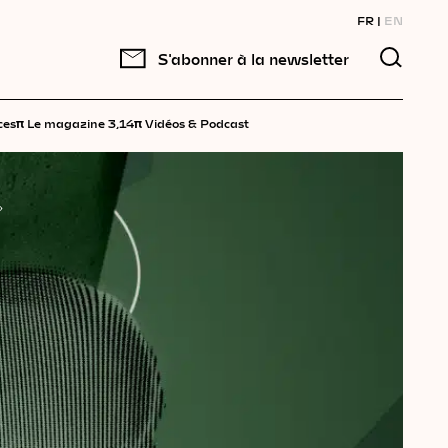
FR
EN
S'abonner à la newsletter
π
π
ces
Le magazine 3,14
Vidéos & Podcast
»