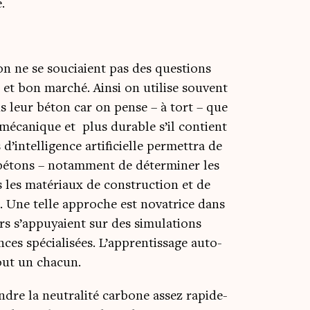
.
on ne se sou­ciaient pas des ques­tions
et bon mar­ché. Ain­si on uti­lise sou­vent
s leur béton car on pense – à tort – que
 méca­nique et plus durable s’il contient
’intelligence arti­fi­cielle per­met­tra de
s bétons – notam­ment de déter­mi­ner les
ns les maté­riaux de construc­tion et de
. Une telle approche est nova­trice dans
urs s’appuyaient sur des simu­la­tions
ces spé­cia­li­sées. L’apprentissage auto­
tout un chacun.
re la neu­tra­li­té car­bone assez rapi­de­