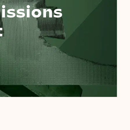
issions
t