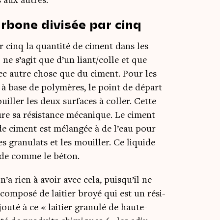
ns aux autres.
rbone divisée par cinq
 cinq la quan­ti­té de ciment dans les
l ne s’a­git que d’un liant/colle et que
avec autre chose que du ciment. Pour les
s à base de poly­mères, le point de départ
iller les deux sur­faces à col­ler. Cette
ture sa résis­tance méca­nique. Le ciment
e ciment est mélan­gée à de l’eau pour
es gra­nu­lats et les mouiller. Ce liquide
lide comme le béton.
a rien à avoir avec cela, puis­qu’il ne
com­po­sé de lai­tier broyé qui est un rési­
ou­té à ce « lai­tier gra­nu­lé de haute-