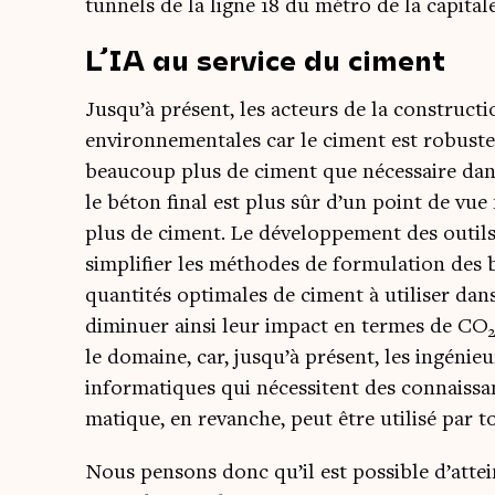
tun­nels de la ligne 18 du métro de la capitale
L’IA au service du ciment
Jusqu’à pré­sent, les acteurs de la construc­ti
envi­ron­ne­men­tales car le ciment est robuste 
beau­coup plus de ciment que néces­saire dan
le béton final est plus sûr d’un point de vue
plus de ciment. Le déve­lop­pe­ment des outils d
sim­pli­fier les méthodes de for­mu­la­tion de
quan­ti­tés opti­males de ciment à uti­li­ser da
dimi­nuer ain­si leur impact en termes de CO
2
le domaine, car, jusqu’à pré­sent, les ingé­nie
infor­ma­tiques qui néces­sitent des connais­san
ma­tique, en revanche, peut être uti­li­sé par 
Nous pen­sons donc qu’il est pos­sible d’atteind