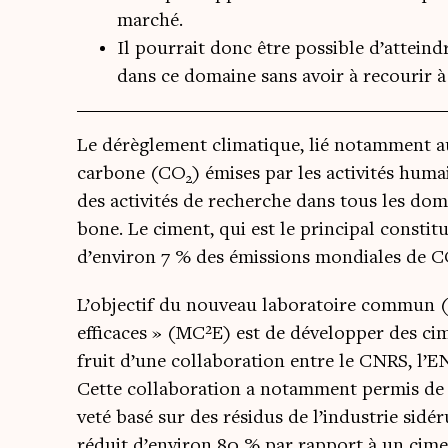
marché.
Il pourrait donc être possible d’attein
dans ce domaine sans avoir à recourir à
Le dérè­gle­ment cli­ma­tique, lié notam­ment 
car­bone (CO
) émises par les acti­vi­tés hum
2
des acti­vi­tés de recherche dans tous les do
bone. Le ciment, qui est le prin­ci­pal consti­t
d’en­vi­ron 7 % des émis­sions mon­diales de 
L’objectif du nou­veau labo­ra­toire com­mun 
effi­caces » (MC²E) est de déve­lop­per des cim
fruit d’une col­la­bo­ra­tion entre le CNRS, l’E
Cette col­la­bo­ra­tion a notam­ment per­mis 
ve­té basé sur des rési­dus de l’in­dus­trie sidé
réduit d’en­vi­ron 80 % par rap­port à un cim