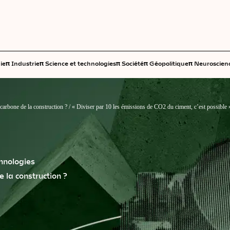
π
π
π
π
π
ie
Industrie
Science et technologies
Société
Géopolitique
Neuroscien
carbone de la construction ?
/
« Diviser par 10 les émissions de CO2 du ciment, c’est possible 
chnologies
 la construction ?