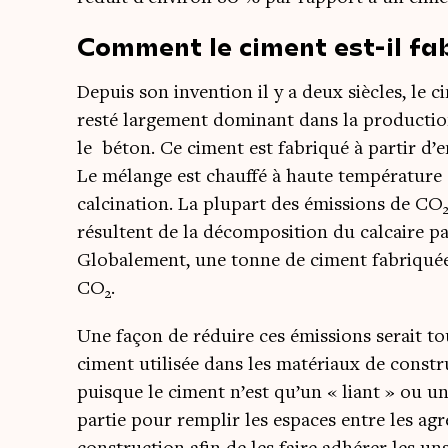
Comment le ciment est-il fa
Depuis son inven­tion il y a deux siècles, le ci
res­té lar­ge­ment domi­nant dans la pro­duc­
le béton. Ce ciment est fabri­qué à par­tir d’
Le mélange est chauf­fé à haute tem­pé­ra­ture 
cal­ci­na­tion. La plu­part des émis­sions de CO
résultent de la décom­po­si­tion du cal­caire p
Glo­ba­le­ment, une tonne de ciment fabri­qué
CO
.
2
Une façon de réduire ces émis­sions serait tou
ciment uti­li­sée dans les maté­riaux de constru
puisque le ciment n’est qu’un « liant » ou une 
par­tie pour rem­plir les espaces entre les agr