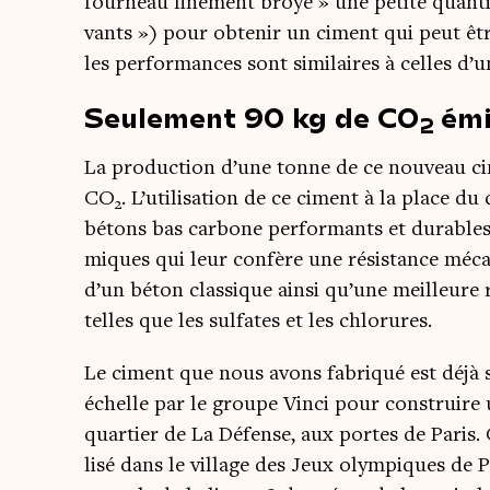
four­neau fine­ment broyé » une petite quan­ti
vants ») pour obte­nir un ciment qui peut être
les per­for­mances sont simi­laires à celles 
Seulement 90 kg de CO
émi
2
La pro­duc­tion d’une tonne de ce nou­veau ci
CO
. L’utilisation de ce ciment à la place du
2
bétons bas car­bone per­for­mants et durables. I
miques qui leur confère une résis­tance méca
d’un béton clas­sique ain­si qu’une meilleure 
telles que les sul­fates et les chlorures.
Le ciment que nous avons fabri­qué est déjà 
échelle par le groupe Vin­ci pour construire u
quar­tier de La Défense, aux portes de Paris. 
li­sé dans le vil­lage des Jeux olym­piques de 