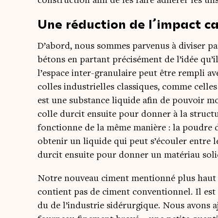
construc­tion afin de les faire adhé­rer les u
Une réduction de l’impact ca
D’abord, nous sommes par­ve­nus à divi­ser par
bétons en par­tant pré­ci­sé­ment de l’i­dée qu’i
l’espace inter-gra­nu­laire peut être rem­pli 
colles indus­trielles clas­siques, comme celle
est une sub­stance liquide afin de pou­voir mou
colle dur­cit ensuite pour don­ner à la struc­
fonc­tionne de la même manière : la poudre d
obte­nir un liquide qui peut s’é­cou­ler entre l
dur­cit ensuite pour don­ner un maté­riau so
Notre nou­veau ciment men­tion­né plus haut n’
contient pas de ciment conven­tion­nel. Il est 
du de l’in­dus­trie sidé­rur­gique. Nous avons aj