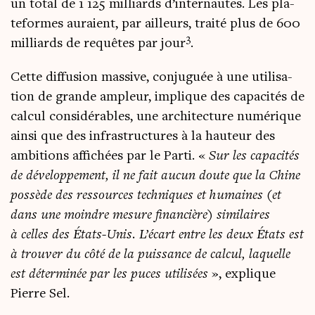
un total de 1 125 mil­liards d’internautes. Les pla­
te­formes auraient, par ailleurs, trai­té plus de 600
3
mil­liards de requêtes par jour
.
Cette dif­fu­sion mas­sive, conju­guée à une uti­li­sa­
tion de grande ampleur, implique des capa­ci­tés de
cal­cul consi­dé­rables, une archi­tec­ture numé­rique
ain­si que des infra­struc­tures à la hau­teur des
ambi­tions affi­chées par le Par­ti. «
Sur les capa­ci­tés
de déve­lop­pe­ment, il ne fait aucun doute que la Chine
pos­sède des res­sources tech­niques et humaines (et
dans une moindre mesure finan­cière) simi­laires
à celles des États-Unis. L’écart entre les deux États est
à trou­ver du côté de la puis­sance de cal­cul, laquelle
est déter­mi­née par les puces uti­li­sées
», explique
Pierre Sel.