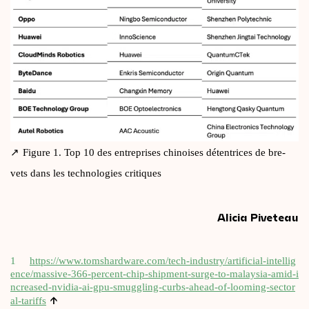
Figure 1. Top 10 des entre­prises chi­noises déten­trices de bre­
vets dans les tech­no­lo­gies critiques
Alicia Piveteau
1
https://​www​.tom​shard​ware​.com/​t​e​c​h​-​i​n​d​u​s​t​r​y​/​a​r​t​i​f​i​c​i​a​l​-​i​n​t​e​l​l​i​g​
e​n​c​e​/​m​a​s​s​i​v​e​-​3​6​6​-​p​e​r​c​e​n​t​-​c​h​i​p​-​s​h​i​p​m​e​n​t​-​s​u​r​g​e​-​t​o​-​m​a​l​a​y​s​i​a​-​a​m​i​d​-​i​
n​c​r​e​a​s​e​d​-​n​v​i​d​i​a​-​a​i​-​g​p​u​-​s​m​u​g​g​l​i​n​g​-​c​u​r​b​s​-​a​h​e​a​d​-​o​f​-​l​o​o​m​i​n​g​-​s​e​c​t​o​r​
↑
a​l​-​t​a​riffs