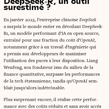
DeepSeek‑R, un outil
surestimé ?
En jan­vier 2025, l’entreprise chi­noise
Deep­Seek
a sur­pris le monde entier en dévoi­lant Deep­Seek-
R1, un modèle per­for­mant d’IA en open source,
entraî­né pour une frac­tion du coût d’
Ope­nAI
,
notam­ment grâce à un tra­vail d’ingénierie qui
a per­mis aux déve­lop­peurs de maxi­mi­ser
l’utilisation des puces à leur dis­po­si­tion. Liang
Wen­feng, son fon­da­teur issu du milieu de la
finance quan­ti­ta­tive, sur­passe les per­for­mances
de la tech état­su­nienne, tan­dis qu’
Ope­nAI
sem­
blait jusqu’alors indétrônable.
Plus sur­pre­nant encore, il réa­lise cette per­for­
mance avec des coûts réduits et sans avoir accès