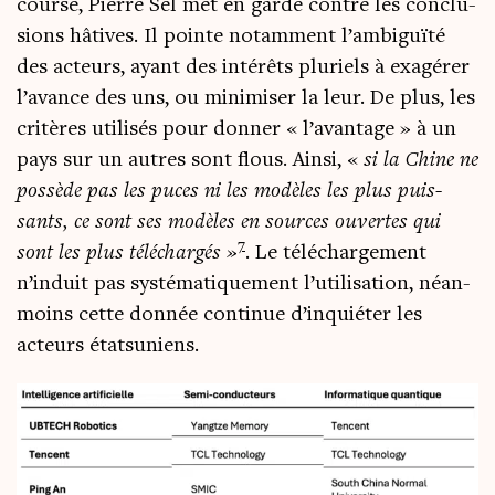
course, Pierre Sel met en garde contre les conclu­
sions hâtives. Il pointe notam­ment l’ambiguïté
des acteurs, ayant des inté­rêts plu­riels à exa­gé­rer
l’avance des uns, ou mini­mi­ser la leur. De plus, les
cri­tères uti­li­sés pour don­ner « l’avantage » à un
pays sur un autres sont flous. Ain­si, «
si la Chine ne
pos­sède pas les puces ni les modèles les plus puis­
sants, ce sont ses modèles en sources ouvertes qui
7
sont les plus télé­char­gés »
. Le télé­char­ge­ment
n’induit pas sys­té­ma­ti­que­ment l’utilisation, néan­
moins cette don­née conti­nue d’inquiéter les
acteurs étatsuniens.