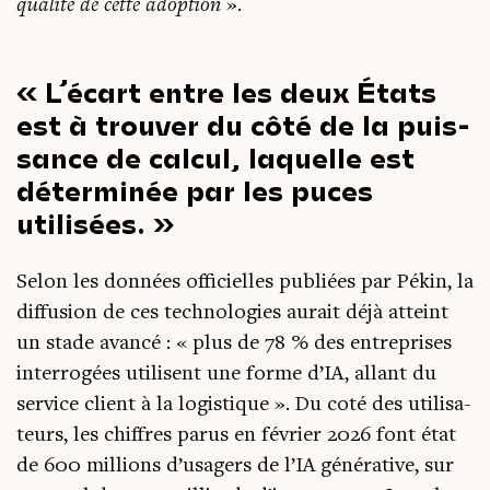
qua­li­té de cette adop­tion
».
L’écart entre les deux États
est à trou­ver du côté de la puis­
sance de cal­cul, laquelle est
déter­mi­née par les puces
utilisées.
Selon les don­nées offi­cielles publiées par Pékin, la
dif­fu­sion de ces tech­no­lo­gies aurait déjà atteint
un stade avan­cé : « plus de 78 % des entre­prises
inter­ro­gées uti­lisent une forme d’IA, allant du
ser­vice client à la logis­tique ». Du coté des uti­li­sa­
teurs, les chiffres parus en février 2026 font état
de 600 mil­lions d’usagers de l’IA géné­ra­tive, sur