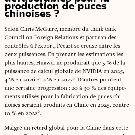
production de puces
chinoises ?
Selon Chris McGuire, membre du think tank
Coun­cil on Forei­gn Rela­tions et par­ti­san des
contrôles à l’export, l’écart se creuse entre les
deux puis­sances. En pre­nant les esti­ma­tions les
plus hautes, Hua­wei ne pro­dui­rait que 5 % de la
puis­sance de cal­cul glo­bale de NVIDIA en 2025,
5
4 % en 2026 et 2 % en 2027
. D’autres pointent
une cer­taine pro­gres­sion : 20 à 30 % des équi­pe­
ments uti­li­sés pour la fabri­ca­tion de puces chi­
noises seraient pro­duits en Chine en 2025, contre
6
10 % en 2022
.
Mal­gré un retard glo­bal pour la Chine dans cette