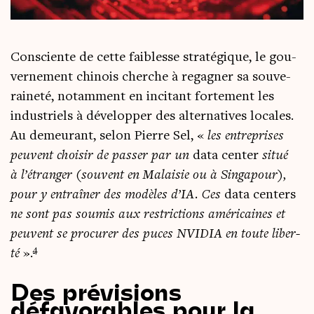
Consciente de cette fai­blesse stra­té­gique, le gou­
ver­ne­ment chi­nois cherche à rega­gner sa sou­ve­
rai­ne­té, notam­ment en inci­tant for­te­ment les
indus­triels à déve­lop­per des alter­na­tives locales.
Au demeu­rant, selon Pierre Sel, «
les entre­prises
peuvent choi­sir de pas­ser par un
data cen­ter
situé
à l’étranger (sou­vent en Malai­sie ou à Sin­ga­pour),
pour y entraî­ner des modèles d’IA. Ces
data cen­ters
ne sont pas sou­mis aux res­tric­tions amé­ri­caines et
peuvent se pro­cu­rer des puces NVIDIA en toute liber­
4
té
».
D
es prévisions
défavorables pour la