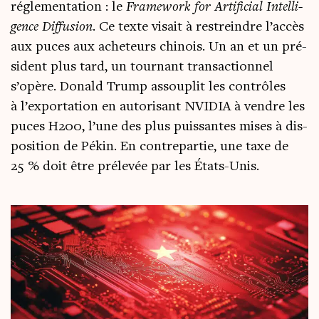
régle­men­ta­tion : le
Fra­me­work for Arti­fi­cial Intel­li­
gence Dif­fu­sion
. Ce texte visait à res­treindre l’ac­cès
aux puces aux ache­teurs chi­nois. Un an et un pré­
sident plus tard, un tour­nant tran­sac­tion­nel
s’opère. Donald Trump assou­plit les contrôles
à l’exportation en auto­ri­sant NVIDIA à vendre les
puces H200, l’une des plus puis­santes mises à dis­
po­si­tion de Pékin. En contre­par­tie, une taxe de
25 % doit être pré­le­vée par les États-Unis.