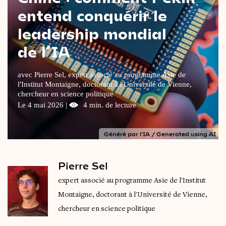
entend conquérir le
Le
magazine
3,14
leadership mondial
Vidéos
&
Podcast
de l’IA
avec Pierre Sel, expert associé au programme Asie de
l'Institut Montaigne, doctorant à l'Université de Vienne,
chercheur en science politique
Le 4 mai 2026 |
4 min. de lecture
Généré par l'IA / Generated using AI
Pierre Sel
expert associé au programme Asie de l'Institut
Montaigne, doctorant à l'Université de Vienne,
chercheur en science politique