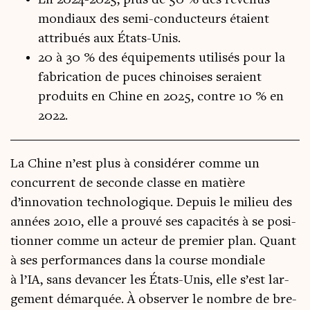
En 2024-2025, plus de 50 % des revenus
mondiaux des semi-conducteurs étaient
attribués aux États-Unis.
20 à 30 % des équipements utilisés pour la
fabrication de puces chinoises seraient
produits en Chine en 2025, contre 10 % en
2022.
La Chine n’est plus à consi­dé­rer comme un
concur­rent de seconde classe en matière
d’innovation tech­no­lo­gique. Depuis le milieu des
années 2010, elle a prou­vé ses capa­ci­tés à se posi­
tion­ner comme un acteur de pre­mier plan. Quant
à ses per­for­mances dans la course mon­diale
à l’IA, sans devan­cer les États-Unis, elle s’est lar­
ge­ment démar­quée. À obser­ver le nombre de bre­