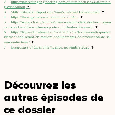
2
https://​inter​es​tin​gen​gi​nee​ring​.com/​c​u​l​t​u​r​e​/​d​e​e​p​s​e​e​k​s​-​a​i​-​t​r​a​i​n​i​n​
↑
g​-​c​o​s​t​-​b​i​llion
↑
3
56th Sta­tis­ti­cal Report on Chi­na’s Inter­net Deve­lop­ment
↑
4
https://​theed​ge​ma​lay​sia​.com/​n​o​d​e​/​7​59401
5
https://​www​.cfr​.org/​a​r​t​i​c​l​e​s​/​c​h​i​n​a​s​-​a​i​-​c​h​i​p​-​d​e​f​i​c​i​t​-​w​h​y​-​h​u​a​w​e​i​-​
↑
c​a​n​t​-​c​a​t​c​h​-​n​v​i​d​i​a​-​a​n​d​-​u​s​-​e​x​p​o​r​t​-​c​o​n​t​r​o​l​s​-​s​h​o​u​l​d​-​r​emain
6
https://​legrand​con​ti​nent​.eu/​f​r​/​2​0​2​6​/​0​2​/​0​2​/​l​a​-​c​h​i​n​e​-​r​a​t​t​r​a​p​e​-​r​a​p​
i​d​e​m​e​n​t​-​s​o​n​-​r​e​t​a​r​d​-​e​n​-​m​a​t​i​e​r​e​-​d​e​q​u​i​p​e​m​e​n​t​s​-​d​e​-​p​r​o​d​u​c​t​i​o​n​-​d​e​-​s​e​
↑
m​i​-​c​o​n​d​u​c​t​eurs/
↑
7
E
cono­mies of Open Intel­li­gence
, novembre 2025
Découvrez les
autres épisodes de
ce dossier