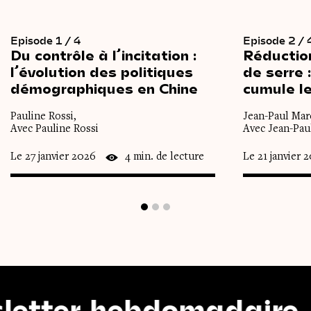
Episode 1 / 4
Episode 2 / 
Du
contrôle
à
l’incitation :
Réductio
l’évolution
des
politiques
de
serre
démographiques
en
Chine
cumule
l
Pauline Rossi,
Jean-Paul Mar
Avec Pauline Rossi
Avec Jean-Pau
Le 27 janvier 2026
4 min. de lecture
Le 21 janvier 
r hebdomadaire