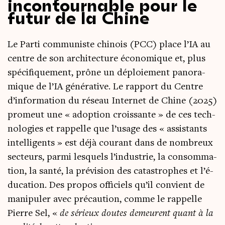
incontournable pour le
futur de la Chine
Le Par­ti com­mu­niste chi­nois (PCC) place l’IA au
centre de son archi­tec­ture éco­no­mique et, plus
spé­ci­fi­que­ment, prône un déploie­ment pano­ra­
mique de l’IA géné­ra­tive. Le rap­port du Centre
d’in­for­ma­tion du réseau Inter­net de Chine (2025)
pro­meut une « adop­tion crois­sante » de ces tech­
no­lo­gies et rap­pelle que l’usage des « assis­tants
intel­li­gents » est déjà cou­rant dans de nom­breux
sec­teurs, par­mi les­quels l’industrie, la consom­ma­
tion, la san­té, la pré­vi­sion des catas­trophes et l’é­
du­ca­tion. Des pro­pos offi­ciels qu’il convient de
mani­pu­ler avec pré­cau­tion, comme le rap­pelle
Pierre Sel, «
de sérieux doutes demeurent quant à la