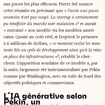
aux puces les plus effi­caces. Pierre Sel nuance
cette réus­site en pré­ci­sant que «
l’accès aux puces
avan­cées n’est pas cou­pé. La star­tup a cer­tai­ne­ment
1
pu béné­fi­cier du mar­ché noir malai­sien
»
et aurait
« entraî­né » son modèle via les modèles amé­ri­
cains. Quant au coût réel, si
Deep­Seek
le pré­sente
à 6 mil­lions de dol­lars, «
ce mon­tant exclut les mon­
tants liés au cycle de déve­lop­pe­ment ain­si qu’à la mise
2
en place des infra­struc­tures
»
, réta­blit le cher­
cheur. L’apparition sou­daine de ce modèle a, par
la suite, lar­ge­ment été ins­tru­men­ta­li­sée par Pékin
comme par Washing­ton, avec en toile de fond des
objec­tifs poli­tiques et commerciaux.
L’IA générative selon
Pékin, un