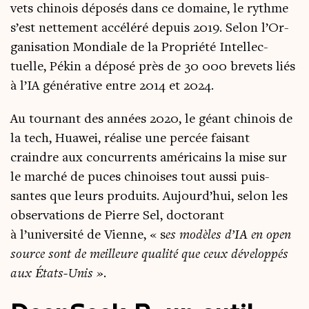
vets chi­nois dépo­sés dans ce domaine, le rythme
s’est net­te­ment accé­lé­ré depuis 2019. Selon l’Or­
ga­ni­sa­tion Mon­diale de la Pro­prié­té Intel­lec­
tuelle, Pékin a dépo­sé près de 30 000 bre­vets liés
à l’IA géné­ra­tive entre 2014 et 2024.
Au tour­nant des années 2020, le géant chi­nois de
la tech, Hua­wei, réa­lise une per­cée fai­sant
craindre aux concur­rents amé­ri­cains la mise sur
le mar­ché de puces chi­noises tout aus­si puis­
santes que leurs pro­duits. Aujourd’hui, selon les
obser­va­tions de Pierre Sel, doc­to­rant
à l’université de Vienne, « s
es modèles d’IA en open
source sont de meilleure qua­li­té que ceux déve­lop­pés
aux États-Unis ».