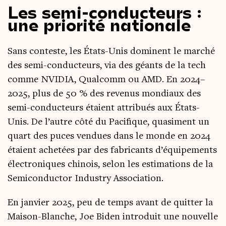
Les semi-conducteurs :
une priorité nationale
Sans conteste, les États-Unis dominent le mar­ché
des semi-conduc­teurs, via des géants de la tech
comme NVIDIA, Qual­comm ou AMD. En 2024–
2025, plus de 50 % des reve­nus mon­diaux des
semi-conduc­teurs étaient attri­bués aux États-
Unis. De l’autre côté du Paci­fique, qua­si­ment un
quart des puces ven­dues dans le monde en 2024
étaient ache­tées par des fabri­cants d’équipements
élec­tro­niques chi­nois, selon les esti­ma­tions de la
Semi­con­duc­tor Indus­try Association.
En jan­vier 2025, peu de temps avant de quit­ter la
Mai­son-Blanche, Joe Biden intro­duit une nou­velle