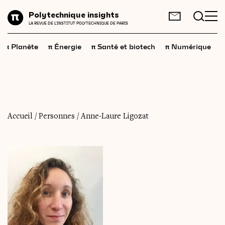
Planète
Polytechnique insights
FR
EN
LA REVUE DE L'INSTITUT POLYTECHNIQUE DE PARIS
Énergie
π
π
π
π
π
Planète
Énergie
Santé et biotech
Numérique
Santé
et
biotech
Numérique
Espace
Économie
Accueil
/
Personnes
/
Anne-Laure Ligozat
Industrie
Science
et
technologies
Société
Géopolitique
Neurosciences