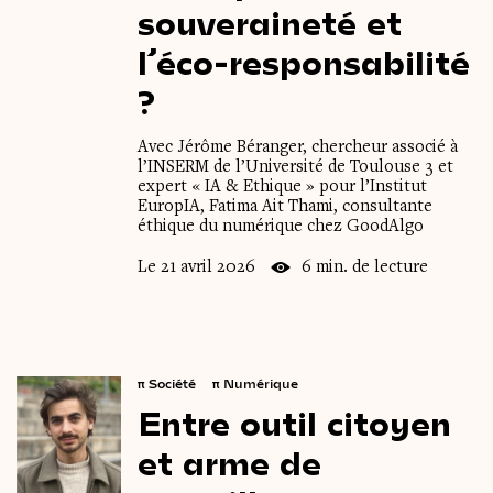
souveraineté
et
l’éco-responsabilité
?
Avec Jérôme Béranger, chercheur associé à
l’INSERM de l’Université de Toulouse 3 et
expert « IA & Ethique » pour l’Institut
EuropIA, Fatima Ait Thami, consultante
éthique du numérique chez GoodAlgo
Le 21 avril 2026
6 min. de lecture
π
Société
π
Numérique
Entre
outil
citoyen
et
arme
de