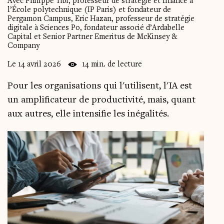
Avec Philippe Tibi, professeur de stratégie et finance à
l’École polytechnique (IP Paris) et fondateur de
Le
magazine
3,14
Pergamon Campus, Eric Hazan, professeur de stratégie
digitale à Sciences Po, fondateur associé d’Ardabelle
Capital et Senior Partner Emeritus de McKinsey &
Vidéos
&
Podcast
Company
Le 14 avril 2026
14 min. de lecture
Pour les organisations qui l'utilisent, l'IA est
un amplificateur de productivité, mais, quant
aux autres, elle intensifie les inégalités.