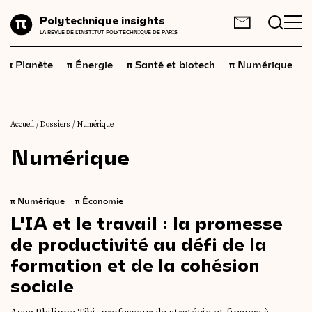
Planète
Polytechnique insights
FR
EN
LA REVUE DE L'INSTITUT POLYTECHNIQUE DE PARIS
Énergie
π
π
π
π
π
Planète
Énergie
Santé et biotech
Numérique
Santé
et
biotech
Numérique
Espace
Accueil
/
Dossiers
/
Numérique
Numérique
Économie
Industrie
π
Numérique
π
Économie
Science
et
technologies
L'IA
et
le
travail
:
la
promesse
de
productivité
au
défi
de
la
Société
formation
et
de
la
cohésion
Géopolitique
sociale
Neurosciences