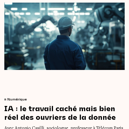
π
Numérique
IA
:
le
travail
caché
mais
bien
réel
des
ouvriers
de
la
donnée
Avec Antonio Casilli, sociologue, professeur à Télécom Paris