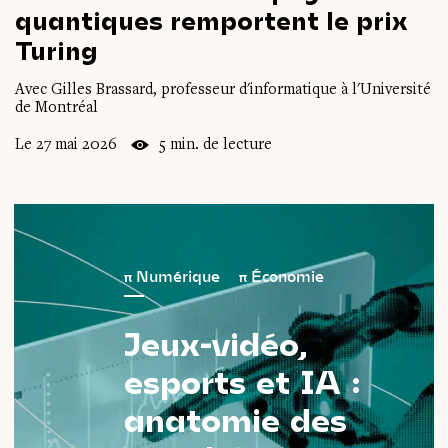
quantiques
remportent
le
prix
Turing
Avec Gilles Brassard, professeur d'informatique à l'Université
de Montréal
Le 27 mai 2026
5 min. de lecture
π
Numérique
π
Économie
Jeux-vidéo,
esports
et
IA
:
anatomie
des