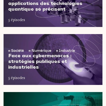
applications des technologies
quantique se précisent
5 épisodes
π
Société
π
Numérique
π
Industrie
Face aux cybermenaces :
stratégies publiques et
industrielles
5 épisodes