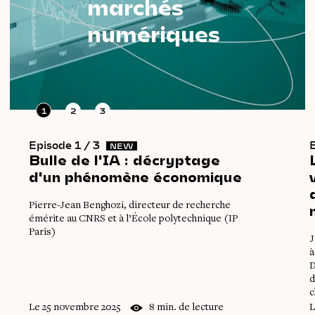
marchés
numériques
1
2
3
Episode 1 / 3
E
NEW
Bulle
de
l'IA
:
décryptage
d'un
phénomène
économique
Pierre-Jean Benghozi, directeur de recherche
émérite au CNRS et à l’École polytechnique (IP
Paris)
J
à
D
d
c
Le 25 novembre 2025
8 min. de lecture
L