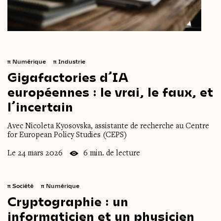
π
Numérique
π
Industrie
Gigafactories
d’IA
européennes :
le
vrai,
le
faux,
et
l’incertain
Avec Nicoleta Kyosovska, assistante de recherche au Centre
for European Policy Studies (CEPS)
Le 24 mars 2026
6 min. de lecture
π
Société
π
Numérique
Cryptographie
:
un
informaticien
et
un
physicien