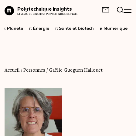
Planète
Polytechnique insights
FR
EN
LA REVUE DE L'INSTITUT POLYTECHNIQUE DE PARIS
Énergie
π
π
π
π
π
Planète
Énergie
Santé et biotech
Numérique
Santé
et
biotech
Numérique
Espace
Économie
Accueil
/
Personnes
/
Gaëlle Gueguen Hallouët
Industrie
Science
et
technologies
Société
Géopolitique
Neurosciences