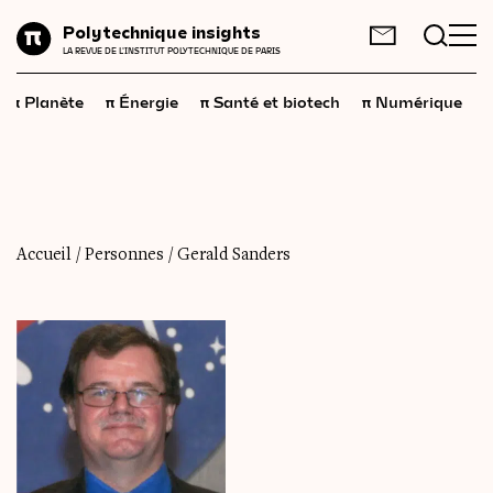
Planète
Polytechnique insights
FR
EN
LA REVUE DE L'INSTITUT POLYTECHNIQUE DE PARIS
Énergie
π
π
π
π
π
Planète
Énergie
Santé et biotech
Numérique
Santé
et
biotech
Numérique
Espace
Économie
Accueil
/
Personnes
/
Gerald Sanders
Industrie
Science
et
technologies
Société
Géopolitique
Neurosciences