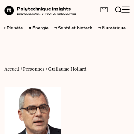
Planète
Polytechnique insights
FR
EN
LA REVUE DE L'INSTITUT POLYTECHNIQUE DE PARIS
Énergie
π
π
π
π
π
Planète
Énergie
Santé et biotech
Numérique
Santé
et
biotech
Numérique
Espace
Économie
Accueil
/
Personnes
/
Guillaume Hollard
Industrie
Science
et
technologies
Société
Géopolitique
Neurosciences