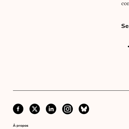
co
Se
À propos