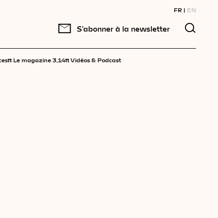
FR
EN
S'abonner à la newsletter
π
π
ces
Le magazine 3,14
Vidéos & Podcast