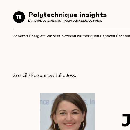
Polytechnique insights
Polytechnique insights
LA REVUE DE L'INSTITUT POLYTECHNIQUE DE PARIS
LA REVUE DE L'INSTITUT POLYTECHNIQUE DE PARIS
π
π
π
π
π
π
Planète
Énergie
Santé et biotech
Numérique
Espace
Économ
Accueil
/
Personnes
/
Julie Josse