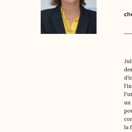
ch
Jul
des
d'i
l'i
l'u
un 
pou
con
la 