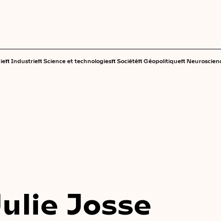
π
π
π
π
π
ie
Industrie
Science et technologies
Société
Géopolitique
Neuroscien
Julie Josse