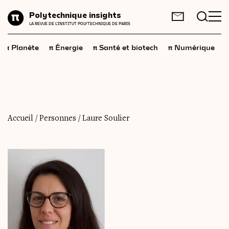
Planète
Polytechnique insights
FR
EN
LA REVUE DE L'INSTITUT POLYTECHNIQUE DE PARIS
Énergie
π
π
π
π
π
Planète
Énergie
Santé et biotech
Numérique
Santé
et
biotech
Numérique
Espace
Économie
Accueil
/
Personnes
/
Laure Soulier
Industrie
Science
et
technologies
Société
Géopolitique
Neurosciences