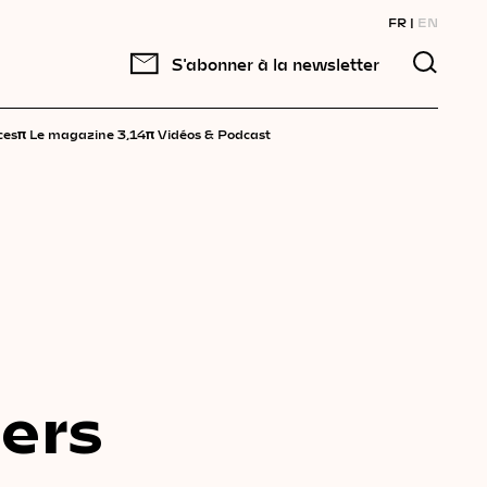
FR
EN
S'abonner à la newsletter
π
π
ces
Le magazine 3,14
Vidéos & Podcast
lers