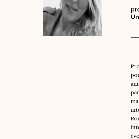
pr
Un
Pro
pou
ani
par
mac
int
Rom
int
évo