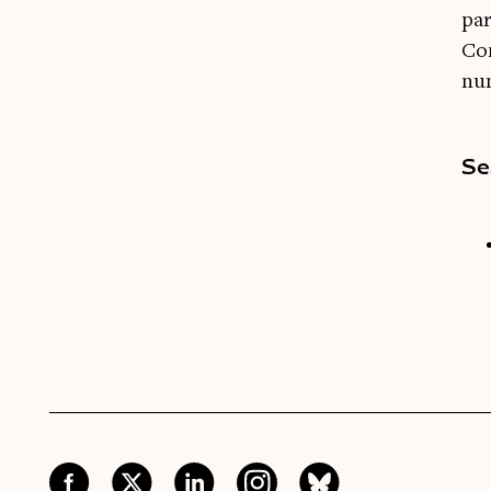
par
Com
num
Se