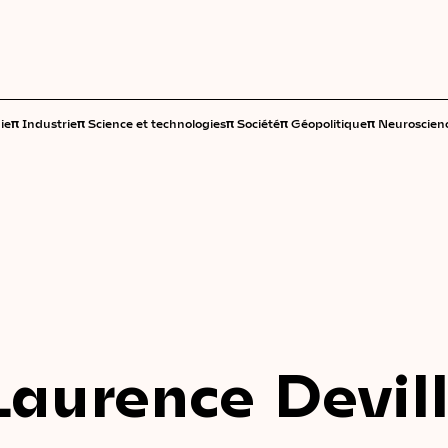
π
π
π
π
π
ie
Industrie
Science et technologies
Société
Géopolitique
Neuroscien
Laurence Devil