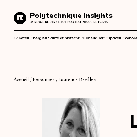
Polytechnique insights
Polytechnique insights
LA REVUE DE L'INSTITUT POLYTECHNIQUE DE PARIS
LA REVUE DE L'INSTITUT POLYTECHNIQUE DE PARIS
π
π
π
π
π
π
Planète
Énergie
Santé et biotech
Numérique
Espace
Économ
Accueil
/
Personnes
/
Laurence Devillers