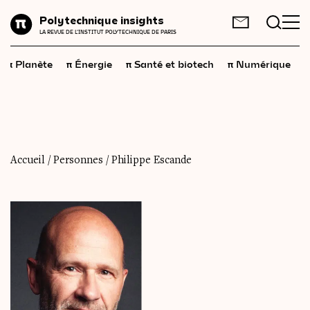
Planète
Polytechnique insights
FR
EN
LA REVUE DE L'INSTITUT POLYTECHNIQUE DE PARIS
Énergie
π
π
π
π
π
Planète
Énergie
Santé et biotech
Numérique
Santé
et
biotech
Numérique
Espace
Économie
Accueil
/
Personnes
/
Philippe Escande
Industrie
Science
et
technologies
Société
Géopolitique
Neurosciences