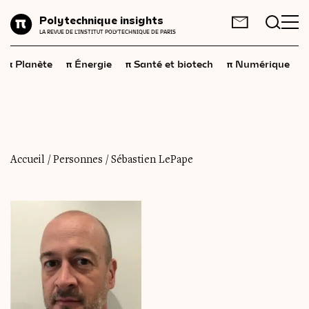
Planète
Polytechnique insights
FR
EN
LA REVUE DE L'INSTITUT POLYTECHNIQUE DE PARIS
Énergie
π
π
π
π
π
Planète
Énergie
Santé et biotech
Numérique
Santé
et
biotech
Numérique
Espace
Économie
Accueil
/
Personnes
/
Sébastien LePape
Industrie
Science
et
technologies
Société
Géopolitique
Neurosciences