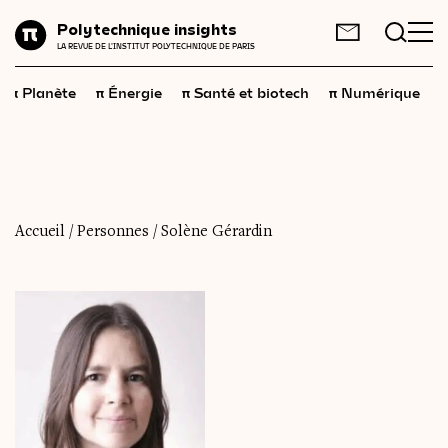
Planète
Polytechnique insights
FR
EN
LA REVUE DE L'INSTITUT POLYTECHNIQUE DE PARIS
Énergie
π
π
π
π
π
Planète
Énergie
Santé et biotech
Numérique
Santé
et
biotech
Numérique
Espace
Économie
Accueil
/
Personnes
/
Solène Gérardin
Industrie
Science
et
technologies
Société
Géopolitique
Neurosciences