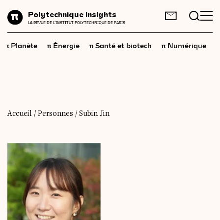
Planète
Polytechnique insights
FR
EN
LA REVUE DE L'INSTITUT POLYTECHNIQUE DE PARIS
Énergie
π
π
π
π
π
Planète
Énergie
Santé et biotech
Numérique
Santé
et
biotech
Numérique
Espace
Économie
Accueil
/
Personnes
/
Subin Jin
Industrie
Science
et
technologies
Société
Géopolitique
Neurosciences