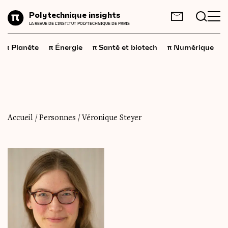
Planète
Polytechnique insights
FR
EN
LA REVUE DE L'INSTITUT POLYTECHNIQUE DE PARIS
Énergie
π
π
π
π
π
Planète
Énergie
Santé et biotech
Numérique
Santé
et
biotech
Numérique
Espace
Économie
Accueil
/
Personnes
/
Véronique Steyer
Industrie
Science
et
technologies
Société
Géopolitique
Neurosciences