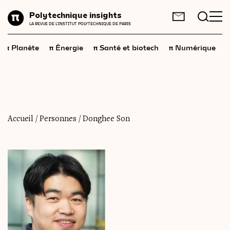
Planète
Polytechnique insights
FR
EN
LA REVUE DE L'INSTITUT POLYTECHNIQUE DE PARIS
Énergie
π
π
π
π
π
Planète
Énergie
Santé et biotech
Numérique
Santé
et
biotech
Numérique
Espace
Économie
Accueil
/
Personnes
/
Donghee Son
Industrie
Science
et
technologies
Société
Géopolitique
Neurosciences