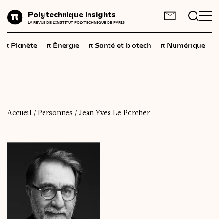
Planète
Polytechnique insights
FR
EN
LA REVUE DE L'INSTITUT POLYTECHNIQUE DE PARIS
Énergie
π
π
π
π
π
Planète
Énergie
Santé et biotech
Numérique
Santé
et
biotech
Numérique
Espace
Économie
Accueil
/
Personnes
/
Jean-Yves Le Porcher
Industrie
Science
et
technologies
Société
Géopolitique
Neurosciences