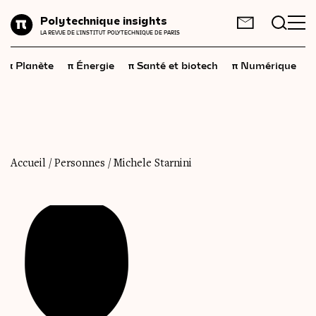
Planète
Polytechnique insights
FR
EN
LA REVUE DE L'INSTITUT POLYTECHNIQUE DE PARIS
Énergie
π
π
π
π
π
Planète
Énergie
Santé et biotech
Numérique
Santé
et
biotech
Numérique
Espace
Économie
Accueil
/
Personnes
/
Michele Starnini
Industrie
Science
et
technologies
Société
Géopolitique
Neurosciences