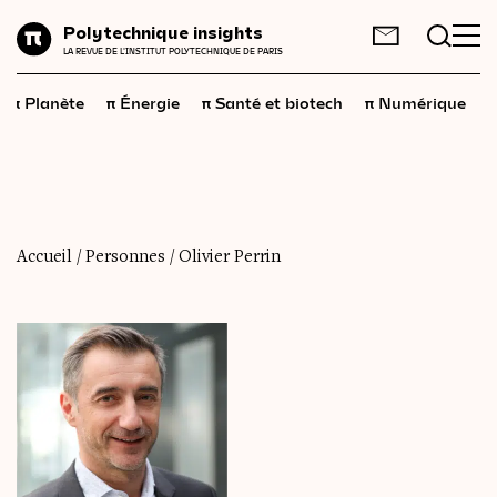
Planète
Polytechnique insights
FR
EN
LA REVUE DE L'INSTITUT POLYTECHNIQUE DE PARIS
Énergie
π
π
π
π
π
Planète
Énergie
Santé et biotech
Numérique
Santé
et
biotech
Numérique
Espace
Économie
Accueil
/
Personnes
/
Olivier Perrin
Industrie
Science
et
technologies
Société
Géopolitique
Neurosciences