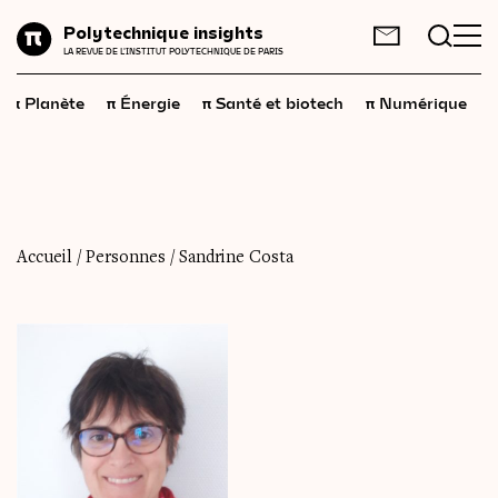
Planète
Polytechnique insights
FR
EN
LA REVUE DE L'INSTITUT POLYTECHNIQUE DE PARIS
Énergie
π
π
π
π
π
Planète
Énergie
Santé et biotech
Numérique
Santé
et
biotech
Numérique
Espace
Économie
Accueil
/
Personnes
/
Sandrine Costa
Industrie
Science
et
technologies
Société
Géopolitique
Neurosciences