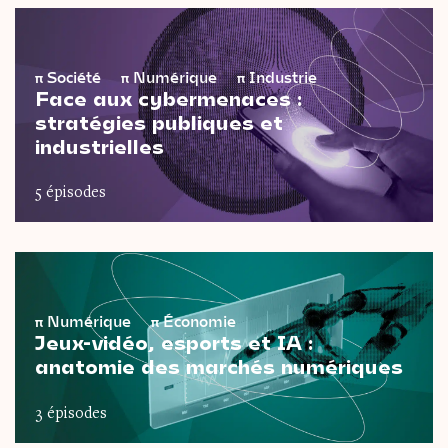
π
Société
π
Numérique
π
Industrie
Face aux cybermenaces :
stratégies publiques et
industrielles
5 épisodes
π
Numérique
π
Économie
Jeux-vidéo, esports et IA :
anatomie des marchés numériques
3 épisodes