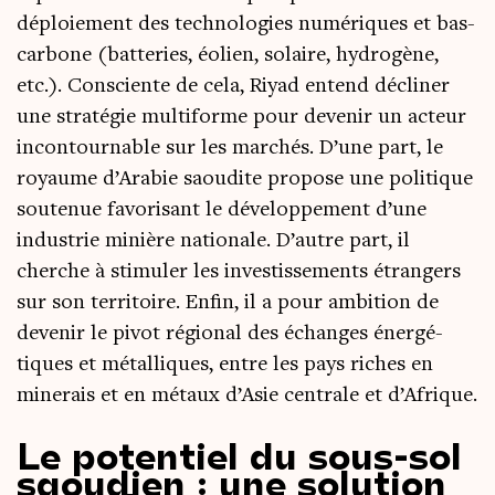
déploie­ment des tech­no­lo­gies numé­riques et bas-
car­bone (bat­te­ries, éolien, solaire, hydro­gène,
etc.). Consciente de cela, Riyad entend décli­ner
une stra­té­gie mul­ti­forme pour deve­nir un acteur
incon­tour­nable sur les mar­chés. D’une part, le
royaume d’Arabie saou­dite pro­pose une poli­tique
sou­te­nue favo­ri­sant le déve­lop­pe­ment d’une
indus­trie minière natio­nale. D’autre part, il
cherche à sti­mu­ler les inves­tis­se­ments étran­gers
sur son ter­ri­toire. Enfin, il a pour ambi­tion de
deve­nir le pivot régio­nal des échanges éner­gé­
tiques et métal­liques, entre les pays riches en
mine­rais et en métaux d’Asie cen­trale et d’Afrique.
Le potentiel du sous-sol
saoudien : une solution