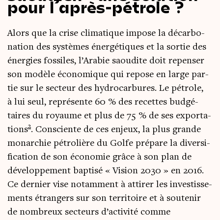
pour l’après-pétrole ?
Alors que la crise cli­ma­tique impose la décar­bo­
na­tion des sys­tèmes éner­gé­tiques et la sor­tie des
éner­gies fos­siles, l’Arabie saou­dite doit repen­ser
son modèle éco­no­mique qui repose en large par­
tie sur le sec­teur des hydro­car­bures. Le pétrole,
à lui seul, repré­sente 60 % des recettes bud­gé­
taires du royaume et plus de 75 % de ses expor­ta­
2
tions
. Consciente de ces enjeux, la plus grande
monar­chie pétro­lière du Golfe pré­pare la diver­si­
fi­ca­tion de son éco­no­mie grâce à son plan de
déve­lop­pe­ment bap­ti­sé « Vision 2030 » en 2016.
Ce der­nier vise notam­ment à atti­rer les inves­tis­se­
ments étran­gers sur son ter­ri­toire et à sou­te­nir
de nom­breux sec­teurs d’activité comme