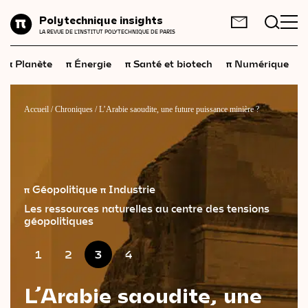
Planète
Polytechnique insights
FR
EN
LA REVUE DE L'INSTITUT POLYTECHNIQUE DE PARIS
Énergie
π
π
π
π
π
Planète
Énergie
Santé et biotech
Numérique
Santé
et
biotech
Numérique
Accueil
/
Chroniques
/
L’Arabie saoudite, une future puissance minière ?
Espace
Économie
Industrie
π Géopolitique
π Industrie
Les ressources naturelles au centre des tensions
Science
et
technologies
géopolitiques
Société
1
2
3
4
Géopolitique
L’Arabie saoudite, une
Neurosciences