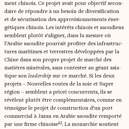
ment chi­nois. Ce pro­jet avait pour objec­tif secon­
daire de répondre à un besoin de diver­si­fi­ca­tion
et de sécu­ri­sa­tion des appro­vi­sion­ne­ments éner­
gé­tiques chi­nois. Les inté­rêts chi­nois et saou­diens
semblent plu­tôt s’aligner, dans la mesure où
l’Arabie saou­dite pour­rait pro­fi­ter des infra­struc­
tures mari­times et ter­restres déve­lop­pées par la
Chine dans son propre pro­jet de mar­ché des
matières miné­rales, sans contes­ter au géant asia­
tique son
lea­der­ship
sur ce mar­ché. Si les deux
pro­jets – Nou­velles routes de la soie et Super
région – semblent a prio­ri concur­rents, ils se
révèlent plu­tôt être com­plé­men­taires, comme en
témoigne le pro­jet de construc­tion d’un port
com­mer­cial à Jazan en Ara­bie saou­dite rem­por­té
23
par une firme chi­noise
. La monar­chie sou­tient