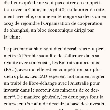
d’ailleurs qu’elle ne veut pas entrer en com­pé­ti­
tion avec la Chine, mais plu­tôt col­la­bo­rer étroi­te­
ment avec elle, comme en témoigne sa déci­sion en
2023 de rejoindre l’Organisation de coopé­ra­tion
de Shan­ghai, un bloc éco­no­mique diri­gé par
la Chine.
Le par­te­na­riat sino-saou­dien devrait sur­tout per­
mettre à l’Arabie saou­dite de s’affirmer dans sa
riva­li­té avec son voi­sin, les Emi­rats arabes unis
(EAU), avec qui elle est en com­pé­ti­tion sur plu­
sieurs plans. Les EAU espèrent notam­ment signer
un trai­té de libre-échange avec l’Australie pour
inves­tir dans le sec­teur des mine­rais de ce der­
24
nier
. De manière géné­rale, les deux pays font la
course en tête afin de deve­nir la base des inves­tis­