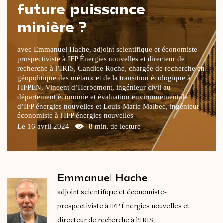
future puissance
Le
magazine
3,14
minière ?
Vidéos
&
Podcast
avec Emmanuel Hache, adjoint scientifique et économiste-
prospectiviste à IFP Énergies nouvelles et directeur de
recherche à l’IRIS, Candice Roche, chargée de recherche en
géopolitique des métaux et de la transition écologique à
l'IFPEN, Vincent d’Herbemont, ingénieur civil au
département économie et évaluation environnementale
d’IFP énergies nouvelles et Louis-Marie Malbec, ingénieur
économiste à l'IFP énergies nouvelles
Le 16 avril 2024 |
8 min. de lecture
Emmanuel Hache
adjoint scientifique et économiste-
prospectiviste à IFP Énergies nouvelles et
directeur de recherche à l’IRIS