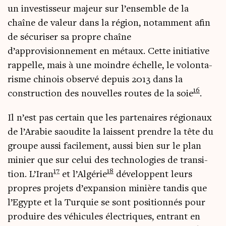
un inves­tis­seur majeur sur l’ensemble de la
chaîne de valeur dans la région, notam­ment afin
de sécu­ri­ser sa propre chaîne
d’approvisionnement en métaux. Cette ini­tia­tive
rap­pelle, mais à une moindre échelle, le volon­ta­
risme chi­nois obser­vé depuis 2013 dans la
16
construc­tion des nou­velles routes de la soie
.
Il n’est pas cer­tain que les par­te­naires régio­naux
de l’Arabie saou­dite la laissent prendre la tête du
groupe aus­si faci­le­ment, aus­si bien sur le plan
minier que sur celui des tech­no­lo­gies de tran­si­
17
18
tion. L’Iran
et l’Algérie
déve­loppent leurs
propres pro­jets d’expansion minière tan­dis que
l’Egypte et la Tur­quie se sont posi­tion­nés pour
pro­duire des véhi­cules élec­triques, entrant en