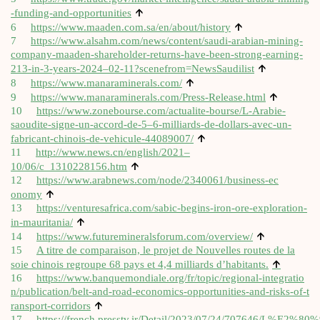
↑
-​f​u​n​d​i​n​g​-​a​n​d​-​o​p​p​o​r​t​u​n​ities
↑
6
https://​www​.maa​den​.com​.sa/​e​n​/​a​b​o​u​t​/​h​i​story
7
https://www.alsahm.com/news/content/saudi-arabian-mining-
company-maaden-shareholder-returns-have-been-strong-earning-
↑
213-in-3-years-2024–02-11?scenefrom=NewsSaudilist
↑
8
https://​www​.mana​ra​mi​ne​rals​.com/
↑
9
https://​www​.mana​ra​mi​ne​rals​.com/​P​r​e​s​s​-​R​e​l​e​a​s​e​.html
10
https://www.zonebourse.com/actualite-bourse/L‑Arabie-
saoudite-signe-un-accord-de‑5–6‑milliards-de-dollars-avec-un-
↑
fabricant-chinois-de-vehicule-44089007/
11
http://www.news.cn/english/2021–
↑
10/06/c_1310228156.htm
12
https://​www​.arab​news​.com/​n​o​d​e​/​2​3​4​0​0​6​1​/​b​u​s​i​n​e​s​s​-​e​c​
↑
onomy
13
https://​ven​tu​re​sa​fri​ca​.com/​s​a​b​i​c​-​b​e​g​i​n​s​-​i​r​o​n​-​o​r​e​-​e​x​p​l​o​r​a​t​i​o​n​-​
↑
i​n​-​m​a​u​r​i​t​ania/
↑
14
https://​www​.futu​re​mi​ne​rals​fo​rum​.com/​o​v​e​r​view/
15
A titre de com­pa­rai­son, le pro­jet de Nou­velles routes de la
↑
soie chi­nois regroupe 68 pays et 4,4 mil­liards d’habitants.
16
https://​www​.ban​que​mon​diale​.org/​f​r​/​t​o​p​i​c​/​r​e​g​i​o​n​a​l​-​i​n​t​e​g​r​a​t​i​o​
n​/​p​u​b​l​i​c​a​t​i​o​n​/​b​e​l​t​-​a​n​d​-​r​o​a​d​-​e​c​o​n​o​m​i​c​s​-​o​p​p​o​r​t​u​n​i​t​i​e​s​-​a​n​d​-​r​i​s​k​s​-​o​f​-​t​
↑
r​a​n​s​p​o​r​t​-​c​o​r​r​idors
17
https://french.presstv.ir/Detail/2023/07/24/707646/L%E2%80%