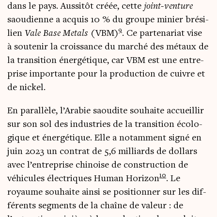
dans le pays. Aus­si­tôt créée, cette
joint-ven­ture
saou­dienne a acquis 10 % du groupe minier bré­si­
9
lien
Vale Base Metals
(VBM)
. Ce par­te­na­riat vise
à sou­te­nir la crois­sance du mar­ché des métaux de
la tran­si­tion éner­gé­tique, car VBM est une entre­
prise impor­tante pour la pro­duc­tion de cuivre et
de nickel.
En paral­lèle, l’Arabie saou­dite sou­haite accueillir
sur son sol des indus­tries de la tran­si­tion éco­lo­
gique et éner­gé­tique. Elle a notam­ment signé en
juin 2023 un contrat de 5,6 mil­liards de dol­lars
avec l’entreprise chi­noise de construc­tion de
10
véhi­cules élec­triques Human Hori­zon
. Le
royaume sou­haite ain­si se posi­tion­ner sur les dif­
fé­rents seg­ments de la chaîne de valeur : de