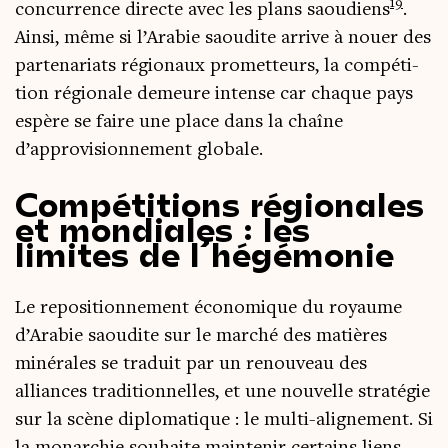
19
concur­rence directe avec les plans saou­diens
.
Ain­si, même si l’Arabie saou­dite arrive à nouer des
par­te­na­riats régio­naux pro­met­teurs, la com­pé­ti­
tion régio­nale demeure intense car chaque pays
espère se faire une place dans la chaîne
d’approvisionnement globale.
Compétitions régionales
et mondiales : les
limites de l’hégémonie
Le repo­si­tion­ne­ment éco­no­mique du royaume
d’Arabie saou­dite sur le mar­ché des matières
miné­rales se tra­duit par un renou­veau des
alliances tra­di­tion­nelles, et une nou­velle stra­té­gie
sur la scène diplo­ma­tique : le mul­ti-ali­gne­ment. Si
la monar­chie sou­haite main­te­nir cer­tains liens