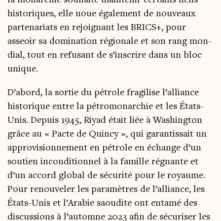
his­to­riques, elle noue éga­le­ment de nou­veaux
par­te­na­riats en rejoi­gnant les BRICS+, pour
asseoir sa domi­na­tion régio­nale et son rang mon­
dial, tout en refu­sant de s’inscrire dans un bloc
unique.
D’abord, la sor­tie du pétrole fra­gi­lise l’alliance
his­to­rique entre la pétro­mo­nar­chie et les États-
Unis. Depuis 1945, Riyad était liée à Washing­ton
grâce au « Pacte de Quin­cy », qui garan­tis­sait un
appro­vi­sion­ne­ment en pétrole en échange d’un
sou­tien incon­di­tion­nel à la famille régnante et
d’un accord glo­bal de sécu­ri­té pour le royaume.
Pour renou­ve­ler les para­mètres de l’alliance, les
États-Unis et l’Arabie saou­dite ont enta­mé des
dis­cus­sions à l’automne 2023 afin de sécu­ri­ser les