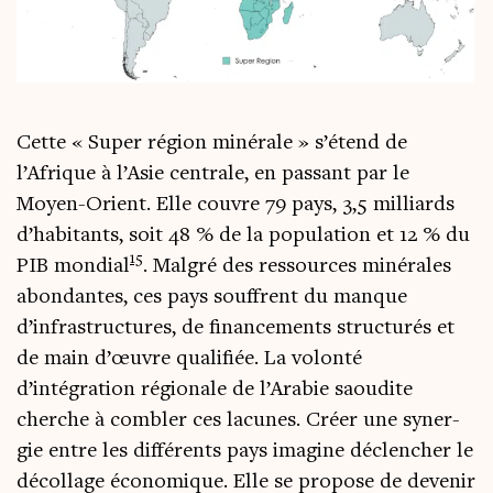
Cette « Super région miné­rale » s’étend de
l’Afrique à l’Asie cen­trale, en pas­sant par le
Moyen-Orient. Elle couvre 79 pays, 3,5 mil­liards
d’habitants, soit 48 % de la popu­la­tion et 12 % du
15
PIB mon­dial
. Mal­gré des res­sources miné­rales
abon­dantes, ces pays souffrent du manque
d’infrastructures, de finan­ce­ments struc­tu­rés et
de main d’œuvre qua­li­fiée. La volon­té
d’intégration régio­nale de l’Arabie saou­dite
cherche à com­bler ces lacunes. Créer une syner­
gie entre les dif­fé­rents pays ima­gine déclen­cher le
décol­lage éco­no­mique. Elle se pro­pose de deve­nir