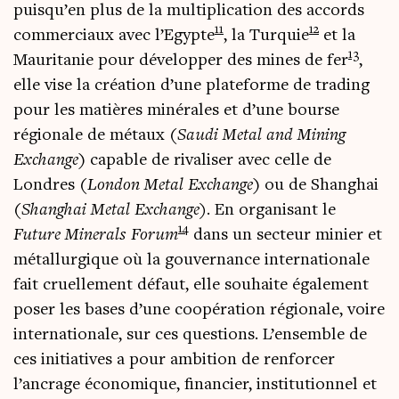
puisqu’en plus de la mul­ti­pli­ca­tion des accords
11
12
com­mer­ciaux avec l’Egypte
, la Tur­quie
et la
13
Mau­ri­ta­nie pour déve­lop­per des mines de fer
,
elle vise la créa­tion d’une pla­te­forme de tra­ding
pour les matières miné­rales et d’une bourse
régio­nale de métaux (
Sau­di Metal and Mining
Exchange
) capable de riva­li­ser avec celle de
Londres (
Lon­don Metal Exchange
) ou de Shan­ghai
(
Shan­ghai Metal Exchange)
. En orga­ni­sant le
14
Future Mine­rals Forum
dans un sec­teur minier et
métal­lur­gique où la gou­ver­nance inter­na­tio­nale
fait cruel­le­ment défaut, elle sou­haite éga­le­ment
poser les bases d’une coopé­ra­tion régio­nale, voire
inter­na­tio­nale, sur ces ques­tions. L’ensemble de
ces ini­tia­tives a pour ambi­tion de ren­for­cer
l’ancrage éco­no­mique, finan­cier, ins­ti­tu­tion­nel et