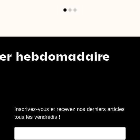
domadaire
Notr