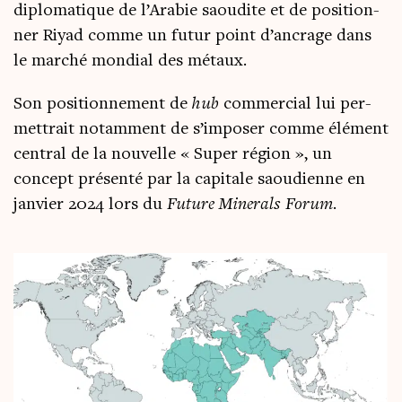
diplo­ma­tique de l’Arabie saou­dite et de posi­tion­
ner Riyad comme un futur point d’ancrage dans
le mar­ché mon­dial des métaux.
Son posi­tion­ne­ment de
hub
com­mer­cial lui per­
met­trait notam­ment de s’imposer comme élé­ment
cen­tral de la nou­velle « Super région », un
concept pré­sen­té par la capi­tale saou­dienne en
jan­vier 2024 lors du
Future Mine­rals Forum
.