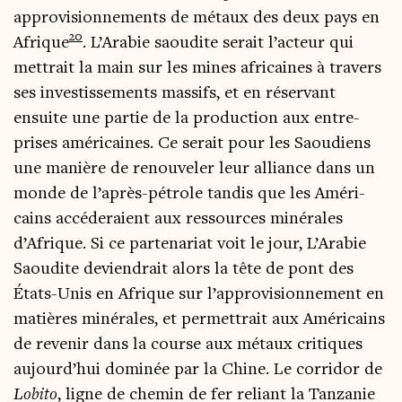
appro­vi­sion­ne­ments de métaux des deux pays en
20
Afrique
. L’Arabie saou­dite serait l’acteur qui
met­trait la main sur les mines afri­caines à tra­vers
ses inves­tis­se­ments mas­sifs, et en réser­vant
ensuite une par­tie de la pro­duc­tion aux entre­
prises amé­ri­caines. Ce serait pour les Saou­diens
une manière de renou­ve­ler leur alliance dans un
monde de l’après-pétrole tan­dis que les Amé­ri­
cains accé­de­raient aux res­sources miné­rales
d’Afrique. Si ce par­te­na­riat voit le jour, L’Arabie
Saou­dite devien­drait alors la tête de pont des
États-Unis en Afrique sur l’approvisionnement en
matières miné­rales, et per­met­trait aux Amé­ri­cains
de reve­nir dans la course aux métaux cri­tiques
aujourd’hui domi­née par la Chine. Le cor­ri­dor de
Lobi­to
, ligne de che­min de fer reliant la Tan­za­nie