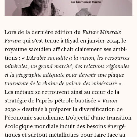
Lors de la der­nière édi­tion du
Future Mine­rals
Forum
qui s’est tenue à Riyad en jan­vier 2024, le
royaume saou­dien affi­chait clai­re­ment ses ambi­
tions : «
L’A­ra­bie saou­dite a la vision, les res­sources
miné­rales, un grand mar­ché, des rela­tions régio­nales
et la géo­gra­phie adé­quate pour deve­nir une plaque
1
tour­nante de la chaîne de valeur des miné­raux
».
Les métaux se retrouvent ain­si au cœur de la
stra­té­gie de l’après-pétrole bap­ti­sée «
Vision
2030
» des­ti­née à pré­pa­rer la diver­si­fi­ca­tion de
l’économie saou­dienne. L’objectif d’une tran­si­tion
éco­lo­gique mon­diale induit des besoins éner­gé­
tiques et sur­tout métal­liques pour faire face au