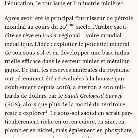
3
l’éducation, le tou­risme et l’industrie minière
.
Après avoir été le prin­ci­pal four­nis­seur de pétrole
ème
mon­dial au cours du 20
siècle, l’Arabie saou­
dite se rêve en
lea­der
régio­nal – voire mon­dial –
métal­lique. L’idée : exploi­ter le poten­tiel miné­ral
de son sous-sol et en déve­lop­per une base indus­
trielle effi­cace dans le sec­teur minier et métal­lur­
gique. De fait, les réserves miné­rales du royaume
ont récem­ment été ré-éva­luées à la hausse (un
dou­ble­ment depuis 2016), à envi­ron 2 500 mil­
liards de dol­lars par le
Sau­di Geo­lo­gi­cal Sur­vey
(SGS), alors que plus de la moi­tié du ter­ri­toire
4
reste à explo­rer
. Le sous-sol saou­dien serait par­
ti­cu­liè­re­ment riche en or, en cuivre, en zinc, en
plomb et en nickel, mais éga­le­ment en phos­phate,