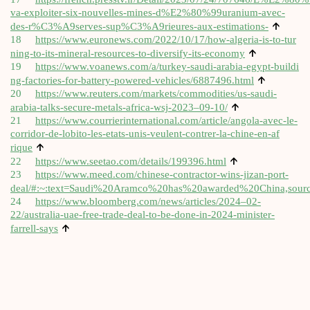
va-exploiter-six-nouvelles-mines‑d%E2%80%99uranium-avec-
↑
des‑r%C3%A9serves-sup%C3%A9rieures-aux-estimations-
18
https://​www​.euro​news​.com/​2​0​2​2​/​1​0​/​1​7​/​h​o​w​-​a​l​g​e​r​i​a​-​i​s​-​t​o​-​t​u​r​
↑
n​i​n​g​-​t​o​-​i​t​s​-​m​i​n​e​r​a​l​-​r​e​s​o​u​r​c​e​s​-​t​o​-​d​i​v​e​r​s​i​f​y​-​i​t​s​-​e​c​onomy
19
https://​www​.voa​news​.com/​a​/​t​u​r​k​e​y​-​s​a​u​d​i​-​a​r​a​b​i​a​-​e​g​y​p​t​-​b​u​i​l​d​i​
↑
n​g​-​f​a​c​t​o​r​i​e​s​-​f​o​r​-​b​a​t​t​e​r​y​-​p​o​w​e​r​e​d​-​v​e​h​i​c​l​e​s​/​6​8​8​7​4​9​6​.html
20
https://www.reuters.com/markets/commodities/us-saudi-
↑
arabia-talks-secure-metals-africa-wsj-2023–09-10/
21
https://​www​.cour​rie​rin​ter​na​tio​nal​.com/​a​r​t​i​c​l​e​/​a​n​g​o​l​a​-​a​v​e​c​-​l​e​-​
c​o​r​r​i​d​o​r​-​d​e​-​l​o​b​i​t​o​-​l​e​s​-​e​t​a​t​s​-​u​n​i​s​-​v​e​u​l​e​n​t​-​c​o​n​t​r​e​r​-​l​a​-​c​h​i​n​e​-​e​n​-​a​f​
↑
rique
↑
22
https://​www​.see​tao​.com/​d​e​t​a​i​l​s​/​1​9​9​3​9​6​.html
23
https://www.meed.com/chinese-contractor-wins-jizan-port-
deal/#:~:text=Saudi%20Aramco%20has%20awarded%20China,sour
24
https://www.bloomberg.com/news/articles/2024–02-
22/australia-uae-free-trade-deal-to-be-done-in-2024-minister-
↑
farrell-says