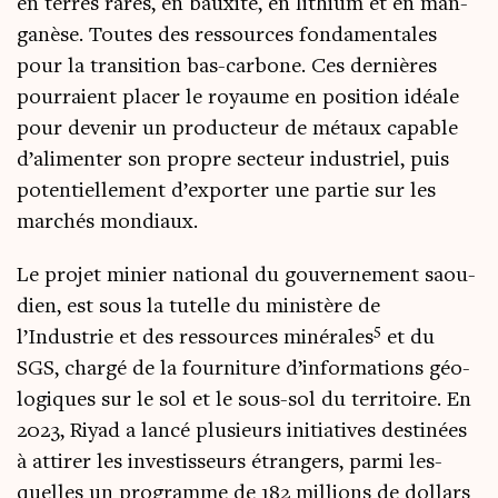
en terres rares, en bauxite, en lithium et en man­
ga­nèse. Toutes des res­sources fon­da­men­tales
pour la tran­si­tion bas-car­bone. Ces der­nières
pour­raient pla­cer le royaume en posi­tion idéale
pour deve­nir un pro­duc­teur de métaux capable
d’alimenter son propre sec­teur indus­triel, puis
poten­tiel­le­ment d’exporter une par­tie sur les
mar­chés mondiaux.
Le pro­jet minier natio­nal du gou­ver­ne­ment saou­
dien, est sous la tutelle du minis­tère de
5
l’Industrie et des res­sources miné­rales
et du
SGS, char­gé de la four­ni­ture d’informations géo­
lo­giques sur le sol et le sous-sol du ter­ri­toire. En
2023, Riyad a lan­cé plu­sieurs ini­tia­tives des­ti­nées
à atti­rer les inves­tis­seurs étran­gers, par­mi les­
quelles un pro­gramme de 182 mil­lions de dol­lars