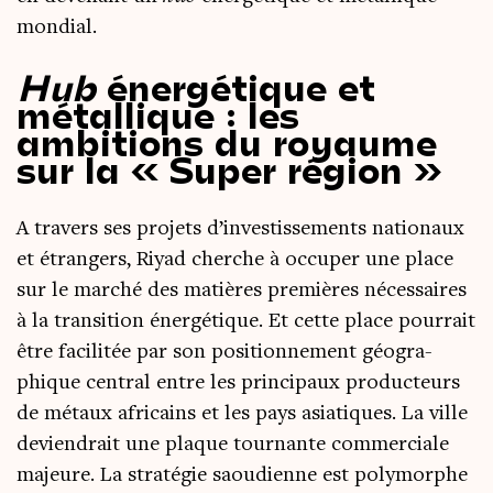
mondial.
Hub
énergétique et
métallique : les
ambitions du royaume
sur la « Super région »
A tra­vers ses pro­jets d’investissements natio­naux
et étran­gers, Riyad cherche à occu­per une place
sur le mar­ché des matières pre­mières néces­saires
à la tran­si­tion éner­gé­tique. Et cette place pour­rait
être faci­li­tée par son posi­tion­ne­ment géo­gra­
phique cen­tral entre les prin­ci­paux pro­duc­teurs
de métaux afri­cains et les pays asia­tiques. La ville
devien­drait une plaque tour­nante com­mer­ciale
majeure. La stra­té­gie saou­dienne est poly­morphe