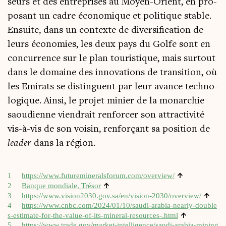
seurs et des entre­prises au Moyen-Orient, en pro­
po­sant un cadre éco­no­mique et poli­tique stable.
Ensuite, dans un contexte de diver­si­fi­ca­tion de
leurs éco­no­mies, les deux pays du Golfe sont en
concur­rence sur le plan tou­ris­tique, mais sur­tout
dans le domaine des inno­va­tions de tran­si­tion, où
les Emi­rats se dis­tinguent par leur avance tech­no­
lo­gique. Ain­si, le pro­jet minier de la monar­chie
saou­dienne vien­drait ren­for­cer son attrac­ti­vi­té
vis-à-vis de son voi­sin, ren­for­çant sa posi­tion de
lea­der
dans la région.
↑
1
https://​www​.futu​re​mi​ne​rals​fo​rum​.com/​o​v​e​r​view/
↑
2
Banque mon­diale, Tré­sor
↑
3
https://​www​.vision2030​.gov​.sa/​e​n​/​v​i​s​i​o​n​-​2​0​3​0​/​o​v​e​r​view/
4
https://​www​.cnbc​.com/​2​0​2​4​/​0​1​/​1​0​/​s​a​u​d​i​-​a​r​a​b​i​a​-​n​e​a​r​l​y​-​d​o​u​b​l​e​
↑
s​-​e​s​t​i​m​a​t​e​-​f​o​r​-​t​h​e​-​v​a​l​u​e​-​o​f​-​i​t​s​-​m​i​n​e​r​a​l​-​r​e​s​o​u​r​c​e​s​-​.html
5
https://​www​.trade​.gov/​m​a​r​k​e​t​-​i​n​t​e​l​l​i​g​e​n​c​e​/​s​a​u​d​i​-​a​r​a​b​i​a​-​m​i​n​i​n​g​