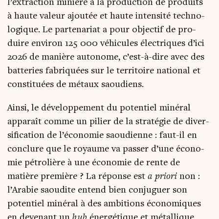
l’extraction minière à la pro­duc­tion de pro­duits
à haute valeur ajou­tée et haute inten­si­té tech­no­
lo­gique. Le par­te­na­riat a pour objec­tif de pro­
duire envi­ron 125 000 véhi­cules élec­triques d’ici
2026 de manière auto­nome, c’est-à-dire avec des
bat­te­ries fabri­quées sur le ter­ri­toire natio­nal et
consti­tuées de métaux saoudiens.
Ain­si, le déve­lop­pe­ment du poten­tiel miné­ral
appa­raît comme un pilier de la stra­té­gie de diver­
si­fi­ca­tion de l’économie saou­dienne : faut-il en
conclure que le royaume va pas­ser d’une éco­no­
mie pétro­lière à une éco­no­mie de rente de
matière pre­mière ? La réponse est
a prio­ri
non :
l’Arabie saou­dite entend bien conju­guer son
poten­tiel miné­ral à des ambi­tions éco­no­miques
en deve­nant un
hub
éner­gé­tique et métal­lique