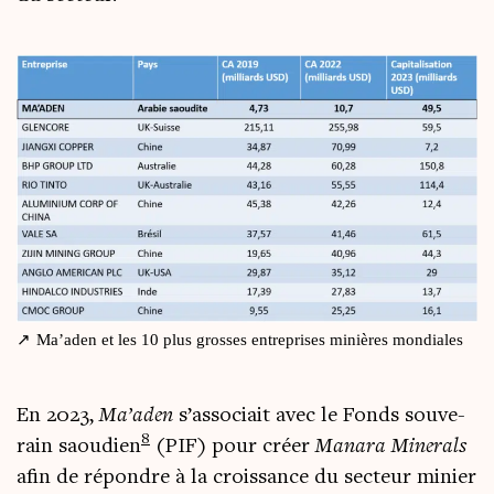
Ma’aden et les 10 plus grosses entre­prises minières mondiales
En 2023,
Ma’aden
s’associait avec le Fonds sou­ve­
8
rain saou­dien
(PIF) pour créer
Mana­ra Mine­rals
afin de répondre à la crois­sance du sec­teur minier