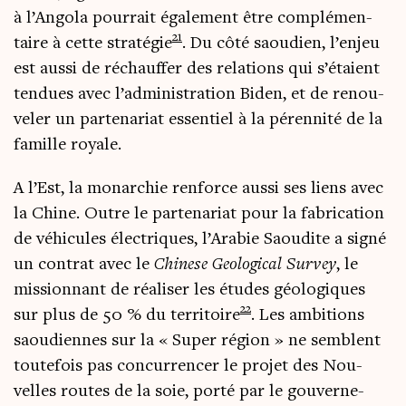
à l’Angola pour­rait éga­le­ment être com­plé­men­
21
taire à cette stra­té­gie
. Du côté saou­dien, l’enjeu
est aus­si de réchauf­fer des rela­tions qui s’étaient
ten­dues avec l’administration Biden, et de renou­
ve­ler un par­te­na­riat essen­tiel à la péren­ni­té de la
famille royale.
A l’Est, la monar­chie ren­force aus­si ses liens avec
la Chine. Outre le par­te­na­riat pour la fabri­ca­tion
de véhi­cules élec­triques, l’Arabie Saou­dite a signé
un contrat avec le
Chi­nese Geo­lo­gi­cal Sur­vey
, le
mis­sion­nant de réa­li­ser les études géo­lo­giques
22
sur plus de 50 % du ter­ri­toire
. Les ambi­tions
saou­diennes sur la « Super région » ne semblent
tou­te­fois pas concur­ren­cer le pro­jet des Nou­
velles routes de la soie, por­té par le gou­ver­ne­