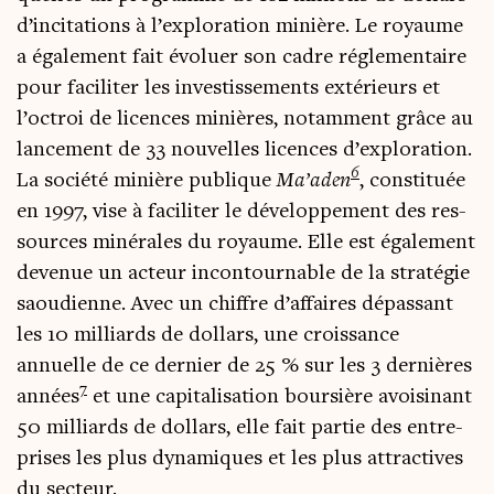
d’incitations à l’exploration minière. Le royaume
a éga­le­ment fait évo­luer son cadre régle­men­taire
pour faci­li­ter les inves­tis­se­ments exté­rieurs et
l’octroi de licences minières, notam­ment grâce au
lan­ce­ment de 33 nou­velles licences d’exploration.
6
La socié­té minière publique
Ma’aden
, consti­tuée
en 1997, vise à faci­li­ter le déve­lop­pe­ment des res­
sources miné­rales du royaume. Elle est éga­le­ment
deve­nue un acteur incon­tour­nable de la stra­té­gie
saou­dienne. Avec un chiffre d’affaires dépas­sant
les 10 mil­liards de dol­lars, une crois­sance
annuelle de ce der­nier de 25 % sur les 3 der­nières
7
années
et une capi­ta­li­sa­tion bour­sière avoi­si­nant
50 mil­liards de dol­lars, elle fait par­tie des entre­
prises les plus dyna­miques et les plus attrac­tives
du secteur.