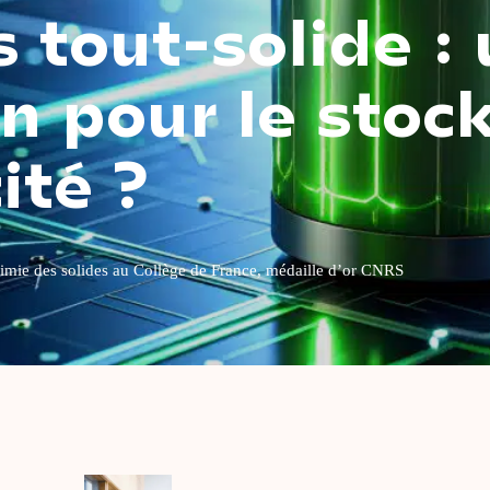
s tout-solide :
on pour le stoc
ité ?
imie des solides au Collège de France,
médaille d’or CNRS