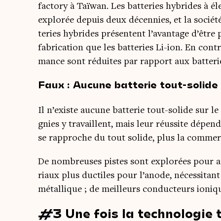
fac­to­ry à Taï­wan. Les bat­te­ries hybrides à é
explo­rée depuis deux décen­nies, et la socié­t
te­ries hybrides pré­sentent l’avantage d’être
fabri­ca­tion que les bat­te­ries Li-ion. En contre
mance sont réduites par rap­port aux bat­te­ri
Faux : Aucune batterie tout-solide
Il n’existe aucune bat­te­rie tout-solide sur l
gnies y tra­vaillent, mais leur réus­site dépend
se rap­proche du tout solide, plus la com­mer­ci
De nom­breuses pistes sont explo­rées pour at
riaux plus duc­tiles pour l’anode, néces­si­ta
métal­lique ; de meilleurs conduc­teurs ionique
#3 Une fois la technologie t