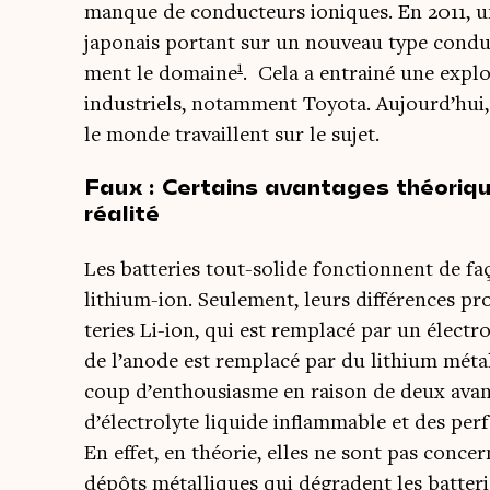
manque de conduc­teurs ioniques. En 2011, un b
japo­nais por­tant sur un nou­veau type condu
1
ment le domaine
. Cela a entrai­né une explo
indus­triels, notam­ment Toyo­ta. Aujourd’hui,
le monde tra­vaillent sur le sujet.
Faux : Certains avantages théoriq
réalité
Les bat­te­ries tout-solide fonc­tionnent de faç
lithium-ion. Seule­ment, leurs dif­fé­rences pr
te­ries Li-ion, qui est rem­pla­cé par un élec­tro
de l’anode est rem­pla­cé par du lithium métal­
coup d’enthousiasme en rai­son de deux avan­t
d’électrolyte liquide inflam­mable et des per­f
En effet, en théo­rie, elles ne sont pas concer
dépôts métal­liques qui dégradent les batteri