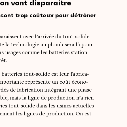
ion vont disparaitre
 sont trop coûteux pour détrôner
­pa­raissent avec l’arrivée du tout-solide.
te la tech­no­lo­gie au plomb sera là pour
ns usages comme les bat­te­ries sta­tion­
rêt.
s bat­te­ries tout-solide est leur fabri­ca­
 impor­tante repré­sente un coût éco­no­
é­dés de fabri­ca­tion inté­grant une phase
le, mais la ligne de pro­duc­tion n’a rien
e­ries tout-solide dans les usines actuelles
è­te­ment les lignes de pro­duc­tion. On est