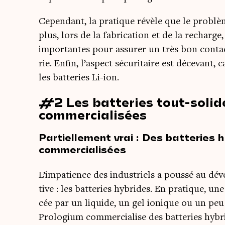
Cepen­dant, la pra­tique révèle que le pro­blèm
plus, lors de la fabri­ca­tion et de la recharge
impor­tantes pour assu­rer un très bon contact 
rie. Enfin, l’aspect sécu­ri­taire est déce­vant,
les bat­te­ries Li-ion.
#2 Les batteries tout-solide
commercialisées
Partiellement vrai : Des batteries 
commercialisées
L’impatience des indus­triels a pous­sé au déve­
tive : les bat­te­ries hybrides. En pra­tique, un
cée par un liquide, un gel ionique ou un peu 
Pro­lo­gium com­mer­cia­lise des bat­te­ries hyb