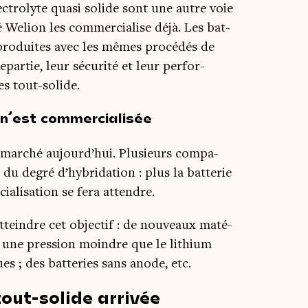
lec­tro­lyte qua­si solide sont une autre voie
é Welion les com­mer­cia­lise déjà. Les bat­
 pro­duites avec les mêmes pro­cé­dés de
­par­tie, leur sécu­ri­té et leur per­for­
es tout-solide.
 n’est commercialisée
e mar­ché aujourd’hui. Plu­sieurs com­pa­
 du degré d’hybridation : plus la bat­te­rie
a­li­sa­tion se fera attendre.
teindre cet objec­tif : de nou­veaux maté­
nt une pres­sion moindre que le lithium
s ; des bat­te­ries sans anode, etc.
out-solide arrivée