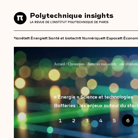
Polytechnique insights
Polytechnique insights
LA REVUE DE L'INSTITUT POLYTECHNIQUE DE PARIS
LA REVUE DE L'INSTITUT POLYTECHNIQUE DE PARIS
π
π
π
π
π
π
Planète
Énergie
Santé et biotech
Numérique
Espace
Économ
Accueil
/
Chroniques
/
Batteries tout-solide : une révoluti
π Énergie
π Science et technologies
Batteries : les enjeux autour du stoc
1
2
3
4
5
6