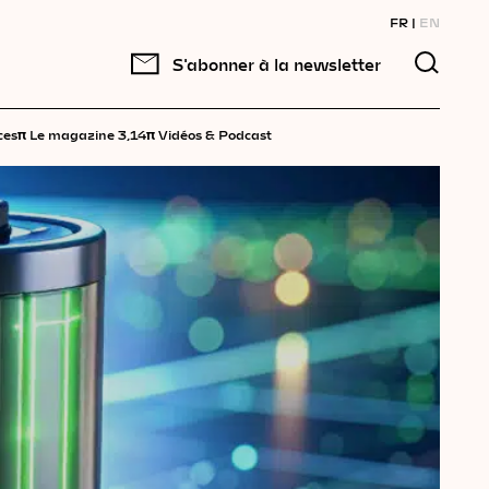
FR
EN
S'abonner à la newsletter
π
π
ces
Le magazine 3,14
Vidéos & Podcast