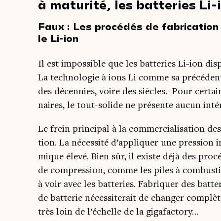
à maturité, les batteries Li-
Faux : Les procédés de fabrication
le Li-ion
Il est impos­sible que les bat­te­ries Li-ion dis
La tech­no­lo­gie à ions Li comme sa pré­cé­den
des décen­nies, voire des siècles. Pour cer­tai
naires, le tout-solide ne pré­sente aucun inté
Le frein prin­ci­pal à la com­mer­cia­li­sa­tion de
tion. La néces­si­té d’appliquer une pres­sion
mique éle­vé. Bien sûr, il existe déjà des pro­c
de com­pres­sion, comme les piles à com­bus­tib
à voir avec les bat­te­ries. Fabri­quer des bat­t
de bat­te­rie néces­si­te­rait de chan­ger com­pl
très loin de l’échelle de la gigafactory…