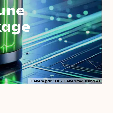
 une
kage
Généré par l'IA / Generated using AI