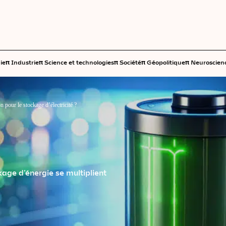
π
π
π
π
π
ie
Industrie
Science et technologies
Société
Géopolitique
Neuroscien
on pour le stockage d’électricité ?
kage d'énergie se multiplient