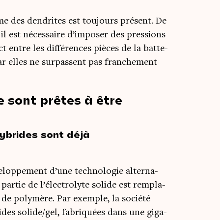
e des den­drites est tou­jours pré­sent. De
, il est néces­saire d’imposer des pres­sions
entre les dif­fé­rences pièces de la bat­te­
 car elles ne sur­passent pas fran­che­ment
 sont prêtes à être
hybrides sont déjà
lop­pe­ment d’une tech­no­lo­gie alter­na­
e par­tie de l’électrolyte solide est rem­pla­
de poly­mère. Par exemple, la socié­té
rides solide/gel, fabri­quées dans une giga­