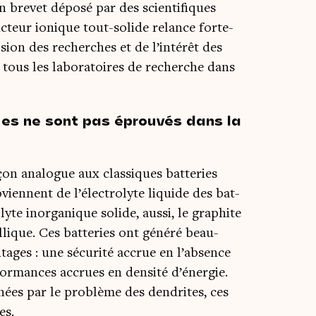
re­vet dépo­sé par des scien­ti­fiques
c­teur ionique tout-solide relance for­te­
­sion des recherches et de l’intérêt des
 tous les labo­ra­toires de recherche dans
ues ne sont pas éprouvés dans la
on ana­logue aux clas­siques bat­te­ries
o­viennent de l’électrolyte liquide des bat­
­lyte inor­ga­nique solide, aus­si, le gra­phite
lique. Ces bat­te­ries ont géné­ré beau­
ages : une sécu­ri­té accrue en l’absence
or­mances accrues en den­si­té d’énergie.
­nées par le pro­blème des den­drites, ces
es.