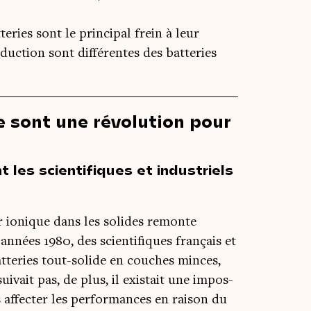
eries sont le principal frein à leur
duction sont différentes des batteries
e sont une révolution pour
t les scientifiques et industriels
r ionique dans les solides remonte
années 1980, des scien­ti­fiques fran­çais et
at­te­ries tout-solide en couches minces,
ui­vait pas, de plus, il exis­tait une impos­
s affec­ter les per­for­mances en rai­son du