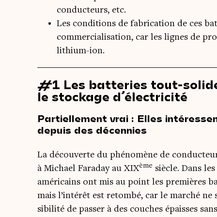
conducteurs, etc.
Les conditions de fabrication de ces batt
commercialisation, car les lignes de pro
lithium-ion.
#1 Les batteries tout-solid
le stockage d’électricité
Partiellement vrai : Elles intéressen
depuis des décennies
La décou­verte du phé­no­mène de conduc­teu
ème
à Michael Fara­day au XIX
siècle. Dans les 
amé­ri­cains ont mis au point les pre­mières b
mais l’intérêt est retom­bé, car le mar­ché ne s
si­bi­li­té de pas­ser à des couches épaisses san