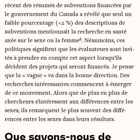
récent des résu­més de sub­ven­tions finan­cées par
le gou­ver­ne­ment du Cana­da a révé­lé que seul un
faible pour­cen­tage (<2 %) des des­crip­tions de
sub­ven­tions men­tion­nait la recherche en san­té
2
axée sur le sexe ou la femme
. Néan­moins, ces
poli­tiques signi­fient que les éva­lua­teurs sont invi­
tés à prendre en compte cet aspect lors­qu’ils
décident des pro­jets qui seront finan­cés. Je pense
que la « vague » va dans la bonne direc­tion. Des
recherches inté­res­santes com­mencent à émer­ger
de ce mou­ve­ment. Alors que de plus en plus de
cher­cheurs s’in­té­ressent aux dif­fé­rences entre les
sexes, ils remarquent le plus sou­vent des dif­fé­
rences entre les sexes dans leurs résultats.
Que savons-nous de