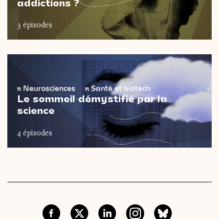
addictions ?
3 épisodes
π
Neurosciences
π
Santé et biotech
Le sommeil démystifié par la
science
4 épisodes