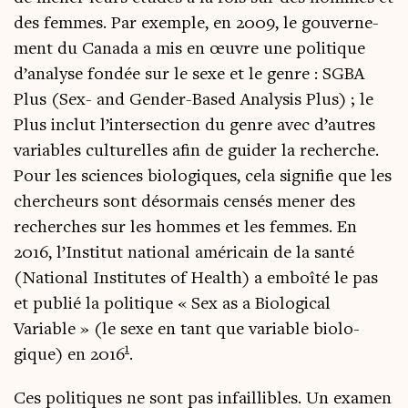
des femmes. Par exemple, en 2009, le gou­ver­ne­
ment du Cana­da a mis en œuvre une poli­tique
d’a­na­lyse fon­dée sur le sexe et le genre : SGBA
Plus (Sex- and Gen­der-Based Ana­ly­sis Plus) ; le
Plus inclut l’in­ter­sec­tion du genre avec d’autres
variables cultu­relles afin de gui­der la recherche.
Pour les sciences bio­lo­giques, cela signi­fie que les
cher­cheurs sont désor­mais cen­sés mener des
recherches sur les hommes et les femmes. En
2016, l’Ins­ti­tut natio­nal amé­ri­cain de la san­té
(Natio­nal Ins­ti­tutes of Health) a emboî­té le pas
et publié la poli­tique « Sex as a Bio­lo­gi­cal
Variable » (le sexe en tant que variable bio­lo­
1
gique) en 2016
.
Ces poli­tiques ne sont pas infaillibles. Un exa­men