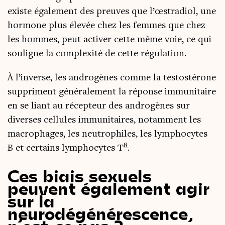
existe éga­le­ment des preuves que l’œs­tra­diol, une
hor­mone plus éle­vée chez les femmes que chez
les hommes, peut acti­ver cette même voie, ce qui
sou­ligne la com­plexi­té de cette régulation.
À l’in­verse, les andro­gènes comme la tes­to­sté­rone
sup­priment géné­ra­le­ment la réponse immu­ni­taire
en se liant au récep­teur des andro­gènes sur
diverses cel­lules immu­ni­taires, notam­ment les
macro­phages, les neu­tro­philes, les lym­pho­cytes
8
B et cer­tains lym­pho­cytes T
.
Ces biais sexuels
peuvent également agir
sur la
neurodégénérescence,