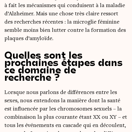
à fait les méca­nismes qui conduisent à la mala­die
d’Alz­hei­mer. Mais une chose très claire res­sort
des recherches récentes : la micro­glie fémi­nine
semble moins bien lut­ter contre la for­ma­tion des
plaques d’amyloïde.
Quelles sont les
prochaines étapes dans
ce domaine de
recherche ?
Lorsque nous par­lons de dif­fé­rences entre les
sexes, nous enten­dons la manière dont la san­té
est influen­cée par les chro­mo­somes sexuels – la
com­bi­nai­son la plus cou­rante étant XX ou XY – et
tous les évé­ne­ments en cas­cade qui en découlent,