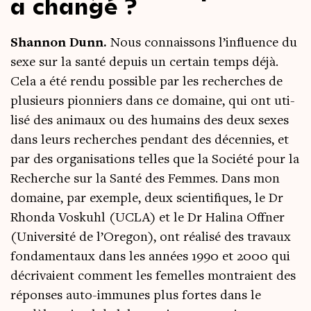
a changé ?
Shan­non Dunn.
Nous connais­sons l’in­fluence du
sexe sur la san­té depuis un cer­tain temps déjà.
Cela a été ren­du pos­sible par les recherches de
plu­sieurs pion­niers dans ce domaine, qui ont uti­
li­sé des ani­maux ou des humains des deux sexes
dans leurs recherches pen­dant des décen­nies, et
par des orga­ni­sa­tions telles que la Socié­té pour la
Recherche sur la San­té des Femmes. Dans mon
domaine, par exemple, deux scien­ti­fiques, le Dr
Rhon­da Vos­kuhl (UCLA) et le Dr Hali­na Off­ner
(Uni­ver­si­té de l’O­re­gon), ont réa­li­sé des tra­vaux
fon­da­men­taux dans les années 1990 et 2000 qui
décri­vaient com­ment les femelles mon­traient des
réponses auto-immunes plus fortes dans le