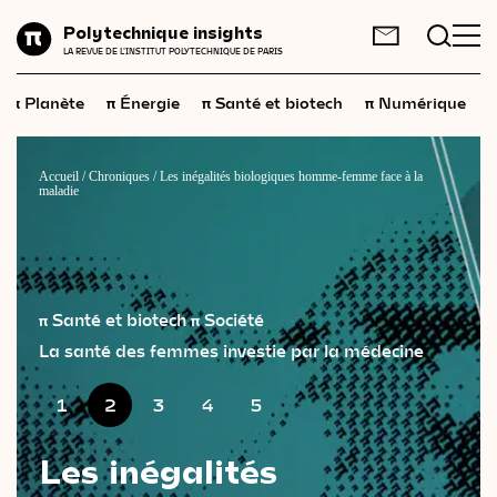
Planète
Polytechnique insights
FR
EN
LA REVUE DE L'INSTITUT POLYTECHNIQUE DE PARIS
Énergie
π
π
π
π
π
Planète
Énergie
Santé et biotech
Numérique
Santé
et
biotech
Numérique
Accueil
/
Chroniques
/
Les inégalités biologiques homme-femme face à la
maladie
Espace
Économie
Industrie
π Santé et biotech
π Société
Science
et
technologies
La santé des femmes investie par la médecine
Société
1
2
3
4
5
Géopolitique
Les inégalités
Neurosciences