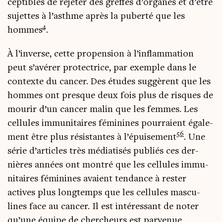
cep­tibles de reje­ter des greffes d’organes et d’être
sujettes à l’asthme après la puber­té que les
4
hommes
.
À l’in­verse, cette pro­pen­sion à l’in­flam­ma­tion
peut s’a­vé­rer pro­tec­trice, par exemple dans le
contexte du can­cer. Des études sug­gèrent que les
hommes ont presque deux fois plus de risques de
mou­rir d’un can­cer malin que les femmes. Les
cel­lules immu­ni­taires fémi­nines pour­raient éga­le­
5
6
ment être plus résis­tantes à l’épuisement
. Une
série d’ar­ticles très média­ti­sés publiés ces der­
nières années ont mon­tré que les cel­lules immu­
ni­taires fémi­nines avaient ten­dance à res­ter
actives plus long­temps que les cel­lules mas­cu­
lines face au can­cer. Il est inté­res­sant de noter
qu’une équipe de cher­cheurs est par­ve­nue