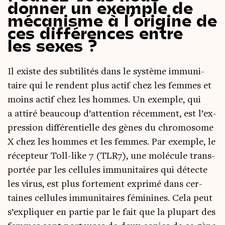
donner un exemple de
mécanisme à l’origine de
ces différences entre
les sexes ?
Il existe des sub­ti­li­tés dans le sys­tème immu­ni­
taire qui le rendent plus actif chez les femmes et
moins actif chez les hommes. Un exemple, qui
a atti­ré beau­coup d’at­ten­tion récem­ment, est l’ex­
pres­sion dif­fé­ren­tielle des gènes du chro­mo­some
X chez les hommes et les femmes. Par exemple, le
récep­teur Toll-like 7 (TLR7), une molé­cule trans­
por­tée par les cel­lules immu­ni­taires qui détecte
les virus, est plus for­te­ment expri­mé dans cer­
taines cel­lules immu­ni­taires fémi­nines. Cela peut
s’ex­pli­quer en par­tie par le fait que la plu­part des