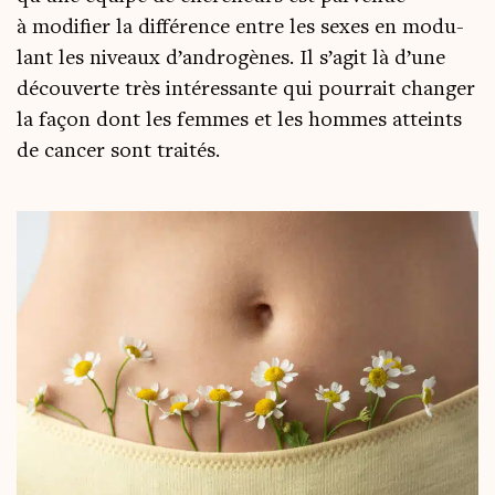
à modi­fier la dif­fé­rence entre les sexes en modu­
lant les niveaux d’an­dro­gènes. Il s’a­git là d’une
décou­verte très inté­res­sante qui pour­rait chan­ger
la façon dont les femmes et les hommes atteints
de can­cer sont traités.