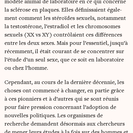
modèle ani­mal de labo­ra­toire en ce qui concerne
la sclé­rose en plaques. Elles défi­nis­saient éga­le­
ment com­ment les sté­roïdes sexuels, notam­ment
la tes­to­sté­rone, l’es­tra­diol et les chro­mo­somes
sexuels (XX vs XY) contrô­laient ces dif­fé­rences
entre les deux sexes. Mais pour l’es­sen­tiel, jus­qu’à
récem­ment, il était cou­rant de se concen­trer sur
l’é­tude d’un seul sexe, que ce soit en labo­ra­toire
ou chez l’homme.
Cepen­dant, au cours de la der­nière décen­nie, les
choses ont com­men­cé à chan­ger, en par­tie grâce
à ces pion­niers et à d’autres qui se sont réunis
pour faire pres­sion concer­nant l’a­dop­tion de
nou­velles poli­tiques. Les orga­nismes de
recherche demandent désor­mais aux cher­cheurs
de mener leurs études à la fois sur des hommes et