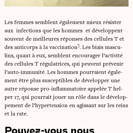
Les femmes semblent éga­le­ment mieux résis­ter
aux infec­tions que les hommes et déve­loppent
sou­vent de meilleures réponses des cel­lules T et
7
des anti­corps à la vac­ci­na­tion
. Les biais mas­cu­
lins, quant à eux, semblent encou­ra­ger l’ac­ti­vi­té
des cel­lules T régu­la­trices, qui peuvent pré­ve­nir
l’au­to-immu­ni­té. Les hommes pour­raient éga­le­
ment être plus sus­cep­tibles de déve­lop­per une
autre réponse pro-inflam­ma­toire appe­lée T hel­
per 17, qui pour­rait jouer un rôle dans le déve­lop­
pe­ment de l’hy­per­ten­sion en agis­sant sur les reins
et la rate.
Pouvez-vous nous