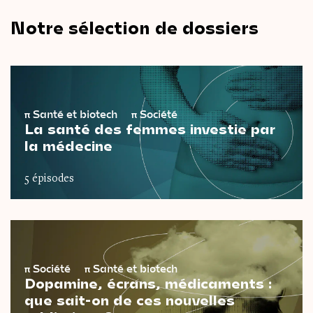
Notre sélection de dossiers
π
Santé et biotech
π
Société
La santé des femmes investie par
la médecine
5 épisodes
π
Société
π
Santé et biotech
Dopamine, écrans, médicaments :
que sait-on de ces nouvelles