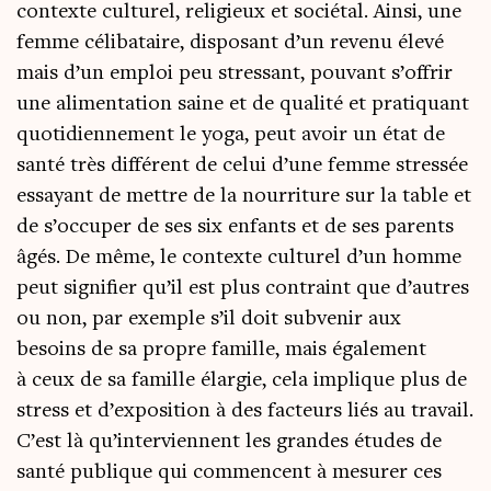
contexte cultu­rel, reli­gieux et socié­tal. Ain­si, une
femme céli­ba­taire, dis­po­sant d’un reve­nu éle­vé
mais d’un emploi peu stres­sant, pou­vant s’of­frir
une ali­men­ta­tion saine et de qua­li­té et pra­ti­quant
quo­ti­dien­ne­ment le yoga, peut avoir un état de
san­té très dif­fé­rent de celui d’une femme stres­sée
essayant de mettre de la nour­ri­ture sur la table et
de s’oc­cu­per de ses six enfants et de ses parents
âgés. De même, le contexte cultu­rel d’un homme
peut signi­fier qu’il est plus contraint que d’autres
ou non, par exemple s’il doit sub­ve­nir aux
besoins de sa propre famille, mais éga­le­ment
à ceux de sa famille élar­gie, cela implique plus de
stress et d’ex­po­si­tion à des fac­teurs liés au tra­vail.
C’est là qu’in­ter­viennent les grandes études de
san­té publique qui com­mencent à mesu­rer ces