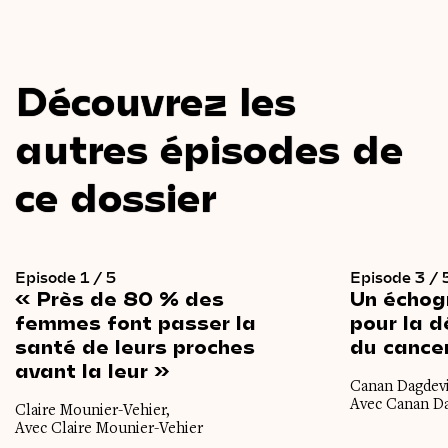
Découvrez les
autres épisodes de
ce dossier
Episode 1 / 5
Episode 3 / 
« Près
de
80 %
des
Un
échog
femmes
font
passer
la
pour
la
d
santé
de
leurs
proches
du
cance
avant
la
leur »
Canan Dagdevi
Avec Canan D
Claire Mounier-Vehier,
Avec Claire Mounier-Vehier