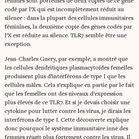
femmes sont por­teuses de deux copies de ce gène
codé par l’X qui est incom­plè­te­ment réduit au
silence : dans la plu­part des cel­lules immu­ni­taires
fémi­nines, la deuxième copie des gènes codés par
l’X est réduite au silence. TLR7 semble être une
exception.
Jean-Charles Gue­ry, par exemple, a mon­tré que
les cel­lules den­dri­tiques plas­ma­cy­toïdes femelles
pro­duisent plus d’in­ter­fé­rons de type I que les
cel­lules mâles. Cela s’ex­plique en par­tie par le fait
que les femelles ont des niveaux d’ex­pres­sion
plus éle­vés de ce TLR7. Et si je devais choi­sir une
cyto­kine pour lut­ter contre les virus, je dirais les
inter­fé­rons de type I. Cette décou­verte explique
donc pour­quoi le sys­tème immu­ni­taire inné des
femmes réagit plus for­te­ment contre les virus. Il