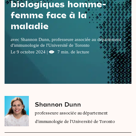
biologiques homme-
Le
magazine
3,14
femme face à la
maladie
Vidéos
&
Podcast
avec Shannon Dunn, professeure associée au département
d'immunologie de l'Université de Toronto
Le 9 octobre 2024 |
7 min. de lecture
Shannon Dunn
professeure associée au département
d'immunologie de l'Université de Toronto