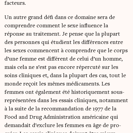
facteurs.
Un autre grand défi dans ce domaine sera de
com­prendre com­ment le sexe influence la
réponse au trai­te­ment. Je pense que la plu­part
des per­sonnes qui étu­dient les dif­fé­rences entre
les sexes com­mencent à com­prendre que le corps
d’une femme est dif­fé­rent de celui d’un homme,
mais cela ne s’est pas encore réper­cu­té sur les
soins cli­niques et, dans la plu­part des cas, tout le
monde reçoit les mêmes médi­ca­ments. Les
femmes ont éga­le­ment été his­to­ri­que­ment sous-
repré­sen­tées dans les essais cli­niques, notam­ment
à la suite de la recom­man­da­tion de 1977 de la
Food and Drug Admi­nis­tra­tion amé­ri­caine qui
deman­dait d’ex­clure les femmes en âge de pro­