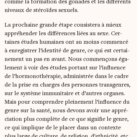
comme la for­ma­tion des gonades et les dif­fé­rents
niveaux de sté­roïdes sexuels.
La pro­chaine grande étape consis­te­ra à mieux
appré­hen­der les dif­fé­rences liées au sexe. Cer­
taines études humaines ont au moins com­men­cé
à enre­gis­trer l’i­den­ti­té de genre, ce qui est cer­tai­
ne­ment un pas en avant. Nous com­men­çons éga­
le­ment à voir des études por­tant sur l’in­fluence
de l’hor­mo­no­thé­ra­pie, admi­nis­trée dans le cadre
de la prise en charges des per­sonnes trans­genres,
sur le sys­tème immu­ni­taire et d’autres organes.
Mais pour com­prendre plei­ne­ment l’in­fluence du
genre sur la san­té, nous devons avoir une appré­
cia­tion plus com­plète de ce que signi­fie le genre,
ce qui implique de le pla­cer dans un contexte
plus large de culture, de reli­gion, d’eth­ni­ci­té, etc.