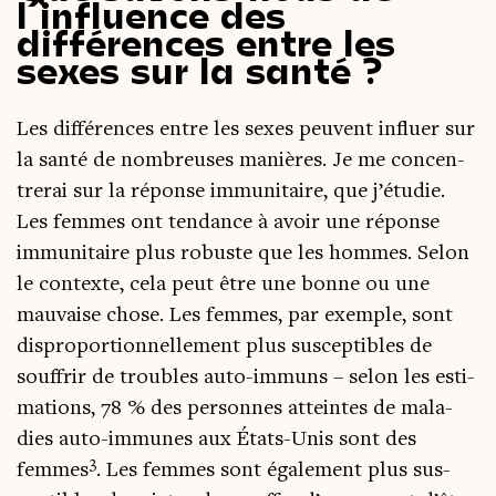
l’influence des
différences entre les
sexes sur la santé ?
Les dif­fé­rences entre les sexes peuvent influer sur
la san­té de nom­breuses manières. Je me concen­
tre­rai sur la réponse immu­ni­taire, que j’é­tu­die.
Les femmes ont ten­dance à avoir une réponse
immu­ni­taire plus robuste que les hommes. Selon
le contexte, cela peut être une bonne ou une
mau­vaise chose. Les femmes, par exemple, sont
dis­pro­por­tion­nel­le­ment plus sus­cep­tibles de
souf­frir de troubles auto-immuns – selon les esti­
ma­tions, 78 % des per­sonnes atteintes de mala­
dies auto-immunes aux États-Unis sont des
3
femmes
. Les femmes sont éga­le­ment plus sus­