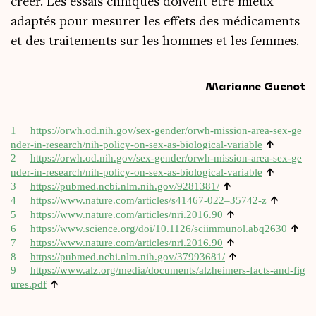
créer. Les essais cli­niques doivent être mieux
adap­tés pour mesu­rer les effets des médi­ca­ments
et des trai­te­ments sur les hommes et les femmes.
Marianne Guenot
1
https://​orwh​.od​.nih​.gov/​s​e​x​-​g​e​n​d​e​r​/​o​r​w​h​-​m​i​s​s​i​o​n​-​a​r​e​a​-​s​e​x​-​g​e​
↑
n​d​e​r​-​i​n​-​r​e​s​e​a​r​c​h​/​n​i​h​-​p​o​l​i​c​y​-​o​n​-​s​e​x​-​a​s​-​b​i​o​l​o​g​i​c​a​l​-​v​a​r​iable
2
https://​orwh​.od​.nih​.gov/​s​e​x​-​g​e​n​d​e​r​/​o​r​w​h​-​m​i​s​s​i​o​n​-​a​r​e​a​-​s​e​x​-​g​e​
↑
n​d​e​r​-​i​n​-​r​e​s​e​a​r​c​h​/​n​i​h​-​p​o​l​i​c​y​-​o​n​-​s​e​x​-​a​s​-​b​i​o​l​o​g​i​c​a​l​-​v​a​r​iable
↑
3
https://​pub​med​.ncbi​.nlm​.nih​.gov/​9​2​8​1381/
↑
4
https://www.nature.com/articles/s41467-022–35742‑z
↑
5
https://​www​.nature​.com/​a​r​t​i​c​l​e​s​/​n​r​i​.​2​0​16.90
↑
6
https://​www​.science​.org/​d​o​i​/​1​0​.​1​1​2​6​/​s​c​i​i​m​m​u​n​o​l​.​a​b​q2630
↑
7
https://​www​.nature​.com/​a​r​t​i​c​l​e​s​/​n​r​i​.​2​0​16.90
↑
8
https://​pub​med​.ncbi​.nlm​.nih​.gov/​3​7​9​9​3681/
9
https://​www​.alz​.org/​m​e​d​i​a​/​d​o​c​u​m​e​n​t​s​/​a​l​z​h​e​i​m​e​r​s​-​f​a​c​t​s​-​a​n​d​-​f​i​g​
↑
u​r​e​s.pdf