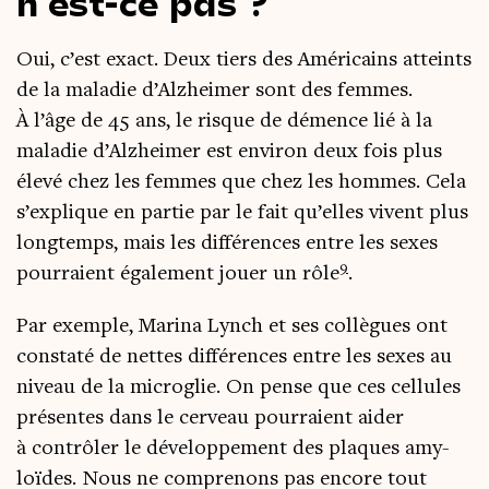
n’est-ce pas ?
Oui, c’est exact. Deux tiers des Amé­ri­cains atteints
de la mala­die d’Alz­hei­mer sont des femmes.
À l’âge de 45 ans, le risque de démence lié à la
mala­die d’Alz­hei­mer est envi­ron deux fois plus
éle­vé chez les femmes que chez les hommes. Cela
s’ex­plique en par­tie par le fait qu’elles vivent plus
long­temps, mais les dif­fé­rences entre les sexes
9
pour­raient éga­le­ment jouer un rôle
.
Par exemple, Mari­na Lynch et ses col­lègues ont
consta­té de nettes dif­fé­rences entre les sexes au
niveau de la micro­glie. On pense que ces cel­lules
pré­sentes dans le cer­veau pour­raient aider
à contrô­ler le déve­lop­pe­ment des plaques amy­
loïdes. Nous ne com­pre­nons pas encore tout