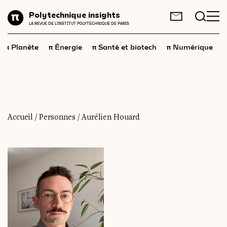
Planète
Polytechnique insights
FR
EN
LA REVUE DE L'INSTITUT POLYTECHNIQUE DE PARIS
Énergie
π
π
π
π
π
Planète
Énergie
Santé et biotech
Numérique
Santé
et
biotech
Numérique
Espace
Économie
Accueil
/
Personnes
/
Aurélien Houard
Industrie
Science
et
technologies
Société
Géopolitique
Neurosciences