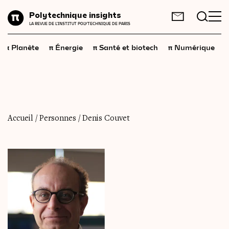
Planète
Polytechnique insights
FR
EN
LA REVUE DE L'INSTITUT POLYTECHNIQUE DE PARIS
Énergie
π
π
π
π
π
Planète
Énergie
Santé et biotech
Numérique
Santé
et
biotech
Numérique
Espace
Économie
Accueil
/
Personnes
/
Denis Couvet
Industrie
Science
et
technologies
Société
Géopolitique
Neurosciences