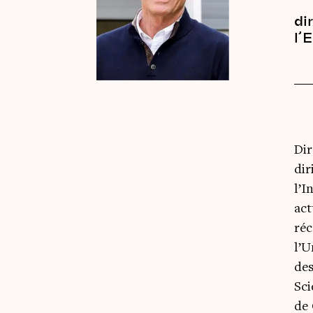
di
l’
Dir
dir
l’I
ac
réc
l’U
des
Sci
de 