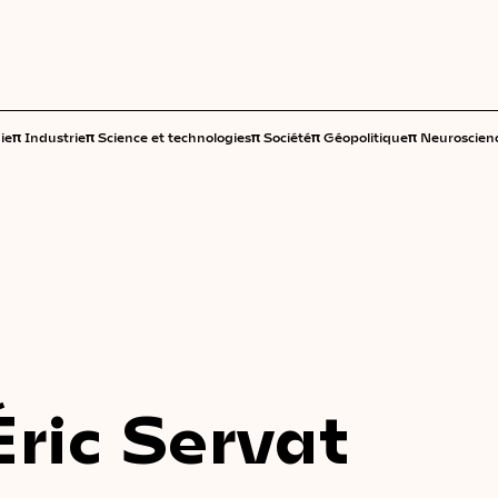
π
π
π
π
π
ie
Industrie
Science et technologies
Société
Géopolitique
Neuroscien
Éric Servat