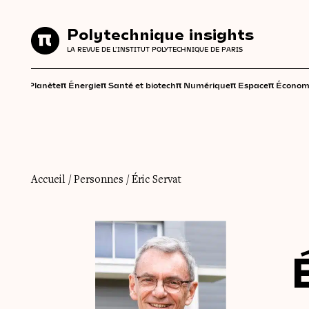
Polytechnique insights
Polytechnique insights
LA REVUE DE L'INSTITUT POLYTECHNIQUE DE PARIS
LA REVUE DE L'INSTITUT POLYTECHNIQUE DE PARIS
π
π
π
π
π
π
Planète
Énergie
Santé et biotech
Numérique
Espace
Économ
Accueil
/
Personnes
/
Éric Servat