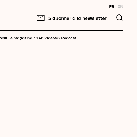
FR
EN
S'abonner à la newsletter
π
π
ces
Le magazine 3,14
Vidéos & Podcast