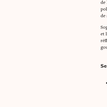
de 
pol
de 
Sop
et 
réf
gou
Se