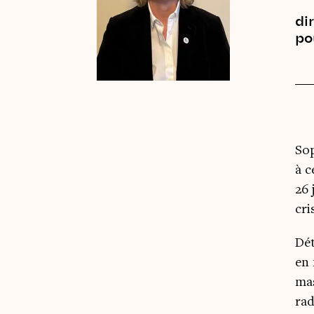
di
po
Sop
à c
26 
cri
Dét
en 
mas
rad