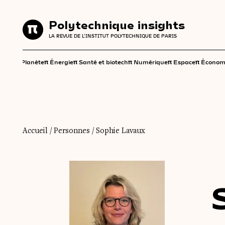
Polytechnique insights
Polytechnique insights
LA REVUE DE L'INSTITUT POLYTECHNIQUE DE PARIS
LA REVUE DE L'INSTITUT POLYTECHNIQUE DE PARIS
π
π
π
π
π
π
Planète
Énergie
Santé et biotech
Numérique
Espace
Économ
Accueil
/
Personnes
/
Sophie Lavaux