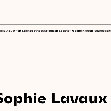
π
π
π
π
π
ie
Industrie
Science et technologies
Société
Géopolitique
Neuroscien
Sophie Lavaux