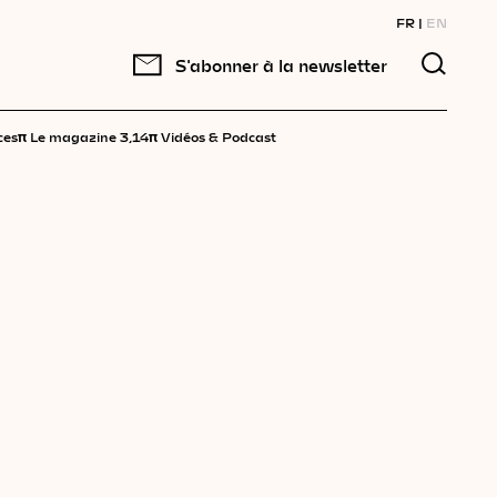
FR
EN
S'abonner à la newsletter
π
π
ces
Le magazine 3,14
Vidéos & Podcast