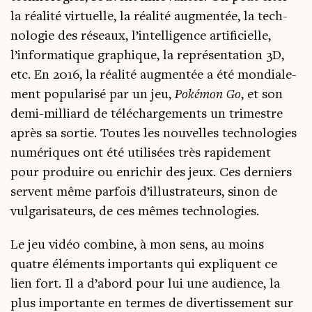
la réa­li­té vir­tuelle, la réa­li­té aug­men­tée, la tech­
no­lo­gie des réseaux, l’intelligence arti­fi­cielle,
l’informatique gra­phique, la repré­sen­ta­tion 3D,
etc. En 2016, la réa­li­té aug­men­tée a été mon­dia­le­
ment popu­la­ri­sé par un jeu,
Poké­mon Go
, et son
demi-mil­liard de télé­char­ge­ments un tri­mestre
après sa sor­tie. Toutes les nou­velles tech­no­lo­gies
numé­riques ont été uti­li­sées très rapi­de­ment
pour pro­duire ou enri­chir des jeux. Ces der­niers
servent même par­fois d’illus­tra­teurs, sinon de
vul­ga­ri­sa­teurs, de ces mêmes technologies.
Le jeu vidéo com­bine, à mon sens, au moins
quatre élé­ments impor­tants qui expliquent ce
lien fort. Il a d’abord pour lui une audience, la
plus impor­tante en termes de diver­tis­se­ment sur