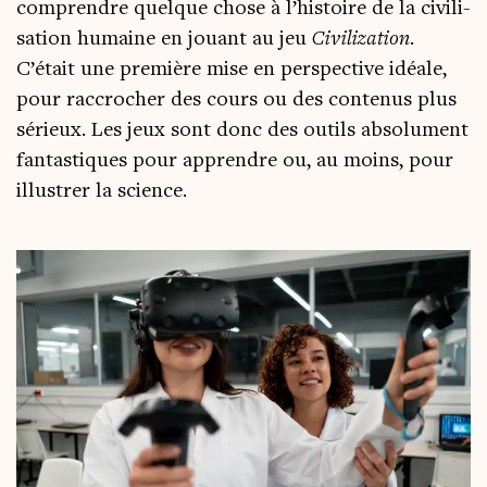
com­prendre quelque chose à l’his­toire de la civi­li­
sa­tion humaine en jouant au jeu
Civi­li­za­tion
.
C’était une pre­mière mise en pers­pec­tive idéale,
pour rac­cro­cher des cours ou des conte­nus plus
sérieux. Les jeux sont donc des outils abso­lu­ment
fan­tas­tiques pour apprendre ou, au moins, pour
illus­trer la science.