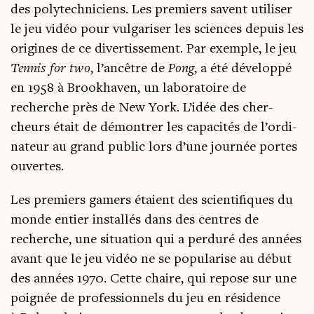
des poly­tech­ni­ciens. Les pre­miers savent uti­li­ser
le jeu vidéo pour vul­ga­ri­ser les sciences depuis les
ori­gines de ce diver­tis­se­ment. Par exemple, le jeu
Ten­nis for two
, l’an­cêtre de
Pong
, a été déve­lop­pé
en 1958 à Broo­kha­ven, un labo­ra­toire de
recherche près de New York. L’i­dée des cher­
cheurs était de démon­trer les capa­ci­tés de l’or­di­
na­teur au grand public lors d’une jour­née portes
ouvertes.
Les pre­miers gamers étaient des scien­ti­fiques du
monde entier ins­tal­lés dans des centres de
recherche, une situa­tion qui a per­du­ré des années
avant que le jeu vidéo ne se popu­la­rise au début
des années 1970. Cette chaire, qui repose sur une
poi­gnée de pro­fes­sion­nels du jeu en rési­dence