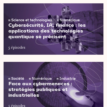
π
Science et technologies
π
Numérique
Cybersécurité, IA, finance : les
applications des technologies
quantique se précisent
5 épisodes
π
Société
π
Numérique
π
Industrie
Face aux cybermenaces :
stratégies publiques et
industrielles
5 épisodes