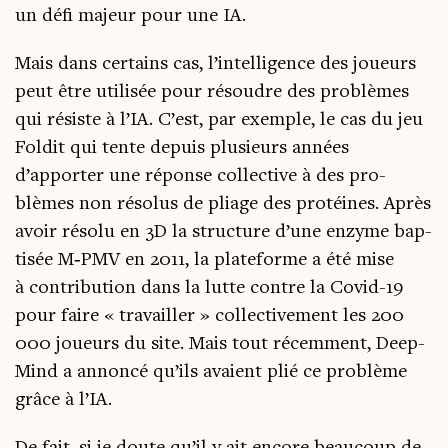
un défi majeur pour une IA.
Mais dans cer­tains cas, l’intelligence des joueurs
peut être uti­li­sée pour résoudre des pro­blèmes
qui résiste à l’IA. C’est, par exemple, le cas du jeu
Fol­dit qui tente depuis plu­sieurs années
d’apporter une réponse col­lec­tive à des pro­
blèmes non réso­lus de pliage des pro­téines. Après
avoir réso­lu en 3D la struc­ture d’une enzyme bap­
ti­sée M‑PMV en 2011, la pla­te­forme a été mise
à contri­bu­tion dans la lutte contre la Covid-19
pour faire « tra­vailler » col­lec­ti­ve­ment les 200
000 joueurs du site. Mais tout récem­ment, Deep­
Mind a annon­cé qu’ils avaient plié ce pro­blème
grâce à l’IA.
De fait, si je doute qu’il y ait encore beau­coup de