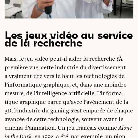
Les jeux vidéo au service
de la recherche
Mais, le jeu vidéo peut-il aider la recherche ?À
pre­mière vue, cette indus­trie du diver­tis­se­ment
a vrai­ment tiré vers le haut les tech­no­lo­gies de
l’in­for­ma­tique gra­phique, et, dans une moindre
mesure, de l’in­tel­li­gence arti­fi­cielle. L’in­for­ma­
tique gra­phique parce qu’avec l’a­vè­ne­ment de la
3D, l’industrie du gaming s’est empa­rée de chaque
avan­cée de cette tech­no­lo­gie, sou­vent avant le
ciné­ma d’a­ni­ma­tion. Un jeu fran­çais comme
Alone
in the Dark
, en 1992, a été, par exemple, un pion­