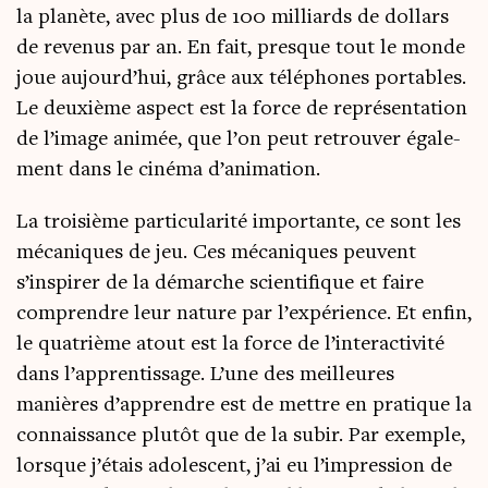
la pla­nète, avec plus de 100 mil­liards de dol­lars
de reve­nus par an. En fait, presque tout le monde
joue aujourd’hui, grâce aux télé­phones por­tables.
Le deuxième aspect est la force de repré­sen­ta­tion
de l’i­mage ani­mée, que l’on peut retrou­ver éga­le­
ment dans le ciné­ma d’animation.
La troi­sième par­ti­cu­la­ri­té impor­tante, ce sont les
méca­niques de jeu. Ces méca­niques peuvent
s’inspirer de la démarche scien­ti­fique et faire
com­prendre leur nature par l’expérience. Et enfin,
le qua­trième atout est la force de l’in­te­rac­ti­vi­té
dans l’ap­pren­tis­sage. L’une des meilleures
manières d’ap­prendre est de mettre en pra­tique la
connais­sance plu­tôt que de la subir. Par exemple,
lorsque j’étais ado­les­cent, j’ai eu l’im­pres­sion de