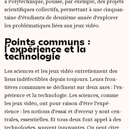
à Poly­tech­nique, pousse, par exemple, des pro­jets
scien­ti­fiques col­lec­tifs, per­met­tant à une cin­quan­
taine d’étudiants de deuxième année d’explorer
les pro­blé­ma­tiques liées aux jeux vidéo.
Points communs :
l’expérience et la
technologie
Les sciences et les jeux vidéo entre­tiennent des
liens indé­fec­tibles depuis tou­jours. Leurs fron­
tières com­munes se déclinent sur deux axes : l’ex­
pé­rience et la tech­no­lo­gie. Les sciences, comme
les jeux vidéo, ont pour rai­son d’être l’ex­pé­
rience : les notions d’es­sai et d’erreur y sont cen­
trales, essen­tielles. Et tous deux font appel à des
tech­no­lo­gies, sou­vent inno­vantes. On peut citer