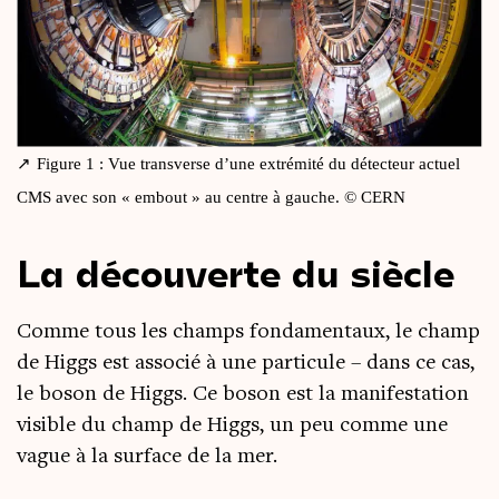
Figure 1 : Vue trans­verse d’une extré­mi­té du détec­teur actuel
CMS avec son « embout » au centre à gauche. © CERN
La découverte du siècle
Comme tous les champs fon­da­men­taux, le champ
de Higgs est asso­cié à une par­ti­cule – dans ce cas,
le boson de Higgs. Ce boson est la mani­fes­ta­tion
visible du champ de Higgs, un peu comme une
vague à la sur­face de la mer.