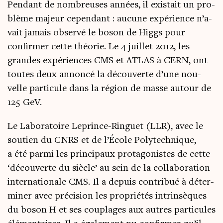
Pen­dant de nom­breuses années, il exis­tait un pro­
blème majeur cepen­dant : aucune expé­rience n’a­
vait jamais obser­vé le boson de Higgs pour
confir­mer cette théo­rie. Le 4 juillet 2012, les
grandes expé­riences CMS et ATLAS à CERN, ont
toutes deux annon­cé la décou­verte d’une nou­
velle par­ti­cule dans la région de masse autour de
125 GeV.
Le Labo­ra­toire Leprince-Rin­guet (LLR), avec le
sou­tien du CNRS et de l’É­cole Poly­tech­nique,
a été par­mi les prin­ci­paux pro­ta­go­nistes de cette
‘décou­verte du siècle’ au sein de la col­la­bo­ra­tion
inter­na­tio­nale CMS. Il a depuis contri­bué à déter­
mi­ner avec pré­ci­sion les pro­prié­tés intrin­sèques
du boson H et ses cou­plages aux autres par­ti­cules