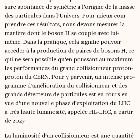
sure spon­ta­née de symé­trie à l’origine de la masse
des par­ti­cules dans l’
U
nivers. Pour mieux com­
prendre ces résul­tats, nous devons mesu­rer la
manière dont le boson H se couple avec lui-
même. Dans la pra­tique, cela signi­fie pou­voir
accé­der à la pro­duc­tion de paires de bosons H, ce
qui ne sera pos­sible qu’en pous­sant au maxi­mum
les per­for­mances du grand col­li­sion­neur pro­ton-
pro­ton du CERN. Pour y par­ve­nir, un intense pro­
gramme d’a­mé­lio­ra­tion du col­li­sion­neur et des
grands détec­teurs de par­ti­cules est en cours en
vue d’une nou­velle phase d’ex­ploi­ta­tion du LHC
à très haute lumi­no­si­té, appe­lée HL-LHC, à par­tir
de 2027.
La lumi­no­si­té d’un col­li­sion­neur est une quan­ti­té