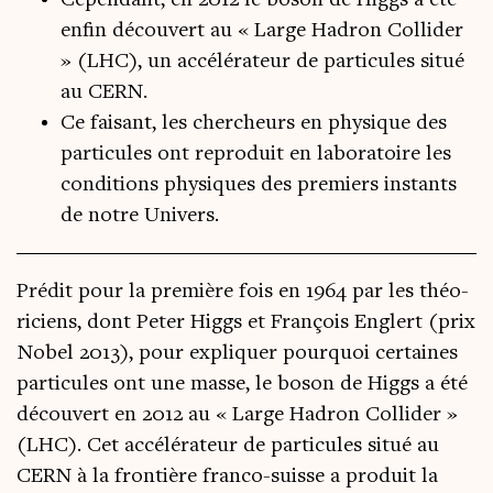
Cependant, en 2012 le boson de Higgs a été
enfin découvert au « Large Hadron Collider
» (LHC), un accélérateur de particules situé
au CERN.
Ce faisant, les chercheurs en physique des
particules ont reproduit en laboratoire les
conditions physiques des premiers instants
de notre Univers.
Pré­dit pour la pre­mière fois en 1964 par les théo­
ri­ciens, dont Peter Higgs et Fran­çois Englert (prix
Nobel 2013), pour expli­quer pour­quoi cer­taines
par­ti­cules ont une masse, le boson de Higgs a été
décou­vert en 2012 au « Large Hadron Col­li­der »
(LHC). Cet accé­lé­ra­teur de par­ti­cules situé au
CERN à la fron­tière fran­co-suisse a pro­duit la