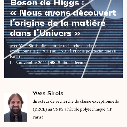
Boson de Higgs :
Le
magazine
3,14
« Nous avons découvert
l’origine de la matière
Vidéos
&
Podcast
dans l’Univers »
avec Yves Sirois, directeur de recherche de classe
exceptionnelle (DRCE) au CNRS à l'École polytechnique (IP
Paris)
Le 3 novembre 2021 |
5min. de lecture
Yves Sirois
directeur de recherche de classe exceptionnelle
(DRCE) au CNRS à l'École polytechnique (IP
Paris)