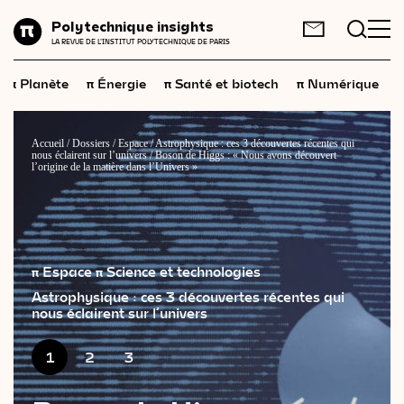
Planète
Polytechnique insights
FR
EN
LA REVUE DE L'INSTITUT POLYTECHNIQUE DE PARIS
Énergie
π
π
π
π
π
Planète
Énergie
Santé et biotech
Numérique
Santé
et
biotech
Numérique
Accueil
/
Dossiers
/
Espace
/
Astrophysique : ces 3 découvertes récentes qui
nous éclairent sur l’univers
/
Boson de Higgs : « Nous avons découvert
Espace
l’origine de la matière dans l’Univers »
Économie
Industrie
π Espace
π Science et technologies
Science
et
technologies
Astrophysique : ces 3 découvertes récentes qui
nous éclairent sur l’univers
Société
Géopolitique
1
2
3
Neurosciences