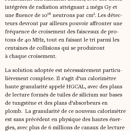
inté­grées de radia­tion attei­gnant 2 méga Gy et
16
2
une fluence de 10
neu­trons par cm
. Les détec­
teurs devront par ailleurs pou­voir affron­ter une
fré­quence de croi­se­ment des fais­ceaux de pro­
tons de 40 MHz, tout en fai­sant le tri par­mi les
cen­taines de col­li­sions qui se pro­dui­ront
à chaque croisement.
La solu­tion adop­tée est néces­sai­re­ment par­ti­cu­
liè­re­ment com­plexe. Il s’agit d’un calo­ri­mètre
haute gra­nu­la­ri­té appe­lé HGCAL, avec des plans
de lec­ture for­més de tuiles de sili­cium sur bases
de tungs­tène et des plans d’absorbeurs en
plomb. La gra­nu­la­ri­té de ce nou­veau calo­ri­mètre
est sans pré­cé­dent en phy­sique des hautes éner­
gies, avec plus de 6 mil­lions de canaux de lec­ture