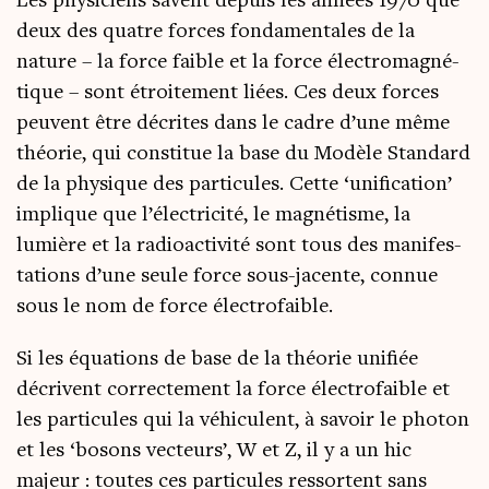
Les phy­si­ciens savent depuis les années 1970 que
deux des quatre forces fon­da­men­tales de la
nature – la force faible et la force élec­tro­ma­gné­
tique – sont étroi­te­ment liées. Ces deux forces
peuvent être décrites dans le cadre d’une même
théo­rie, qui consti­tue la base du Modèle Stan­dard
de la phy­sique des par­ti­cules. Cette ‘uni­fi­ca­tion’
implique que l’élec­tri­ci­té, le magné­tisme, la
lumière et la radio­ac­ti­vi­té sont tous des mani­fes­
ta­tions d’une seule force sous-jacente, connue
sous le nom de force électrofaible.
Si les équa­tions de base de la théo­rie uni­fiée
décrivent cor­rec­te­ment la force élec­tro­faible et
les par­ti­cules qui la véhi­culent, à savoir le pho­ton
et les ‘bosons vec­teurs’, W et Z, il y a un hic
majeur : toutes ces par­ti­cules res­sortent sans