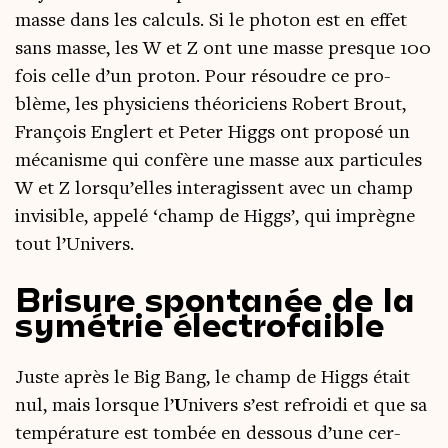
masse dans les cal­culs. Si le pho­ton est en effet
sans masse, les W et Z ont une masse presque 100
fois celle d’un pro­ton. Pour résoudre ce pro­
blème, les phy­si­ciens théo­ri­ciens Robert Brout,
Fran­çois Englert et Peter Higgs ont pro­po­sé un
méca­nisme qui confère une masse aux par­ti­cules
W et Z lors­qu’elles inter­agissent avec un champ
invi­sible, appe­lé ‘champ de Higgs’, qui imprègne
tout l’Univers.
Brisure spontanée de la
symétrie électrofaible
Juste après le Big Bang, le champ de Higgs était
nul, mais lorsque l’
U
nivers s’est refroi­di et que sa
tem­pé­ra­ture est tom­bée en des­sous d’une cer­