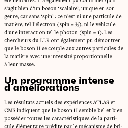
élé­men­taires. Il a éga­le­ment pu confir­mer qu’il
s’a­git bien d’un boson ‘sca­laire’, unique en son
genre, car sans ‘spin’ : ce n’est ni une par­ti­cule de
matière, tel l’élec­tron (spin = ½), ni le véhi­cule
d’une inter­ac­tion tel le pho­ton (spin = 1). Les
cher­cheurs du LLR ont éga­le­ment pu démon­trer
que le boson H se couple aux autres par­ti­cules de
la matière avec une inten­si­té pro­por­tion­nelle
à leur masse.
Un programme intense
d’améliorations
Les résul­tats actuels des expé­riences ATLAS et
CMS indiquent que le boson H semble bel et bien
pos­sé­der toutes les carac­té­ris­tiques de la par­ti­
cule élé­men­taire pré­dite par le méca­nisme de bri­