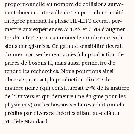
pro­por­tion­nelle au nombre de col­li­sions sur­ve­
nant dans un inter­valle de temps. La lumi­no­si­té
inté­grée pen­dant la phase HL-LHC devrait per­
mettre aux expé­riences ATLAS et CMS d’aug­men­
ter d’un fac­teur 10 au moins le nombre de col­li­
sions enre­gis­trées. Ce gain de sen­si­bi­li­té devrait
don­ner non seule­ment accès à la pro­duc­tion de
paires de bosons H, mais aus­si per­mettre d’é­
tendre les recherches. Nous pour­rions ain­si
obser­ver, qui sait, la pro­duc­tion directe de
matière noire (qui consti­tue­rait 27% de la matière
de l’
U
nivers et qui demeure une énigme pour les
phy­si­ciens) ou les bosons sca­laires addi­tion­nels
pré­dits par diverses théo­ries allant au-delà du
Modèle
S
tan­dard.