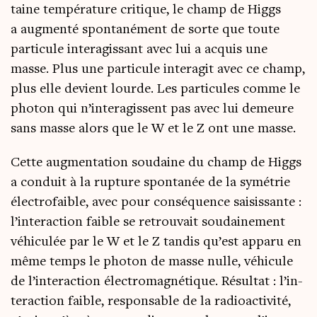
taine tem­pé­ra­ture cri­tique, le champ de Higgs
a aug­men­té spon­ta­né­ment de sorte que toute
par­ti­cule inter­agis­sant avec lui a acquis une
masse. Plus une par­ti­cule inter­agit avec ce champ,
plus elle devient lourde. Les par­ti­cules comme le
pho­ton qui n’in­te­ra­gissent pas avec lui demeure
sans masse alors que le W et le Z ont une masse.
Cette aug­men­ta­tion sou­daine du champ de Higgs
a conduit à la rup­ture spon­ta­née de la symé­trie
élec­tro­faible, avec pour consé­quence sai­sis­sante :
l’in­te­rac­tion faible se retrou­vait sou­dai­ne­ment
véhi­cu­lée par le W et le Z tan­dis qu’est appa­ru en
même temps le pho­ton de masse nulle, véhi­cule
de l’in­te­rac­tion élec­tro­ma­gné­tique. Résul­tat : l’in­
te­rac­tion faible, res­pon­sable de la radio­ac­ti­vi­té,