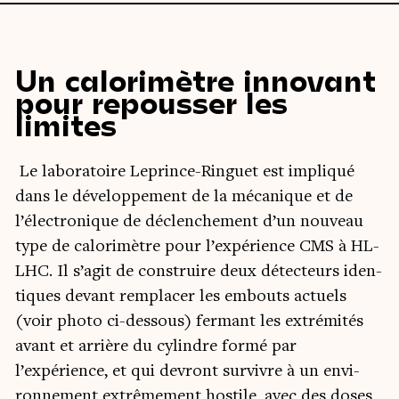
Un calorimètre innovant
pour repousser les
limites
Le labo­ra­toire Leprince-Rin­guet est impli­qué
dans le déve­lop­pe­ment de la méca­nique et de
l’électronique de déclen­che­ment d’un nou­veau
type de calo­ri­mètre pour l’expérience CMS à HL-
LHC. Il s’agit de construire deux détec­teurs iden­
tiques devant rem­pla­cer les embouts actuels
(voir pho­to ci-des­sous) fer­mant les extré­mi­tés
avant et arrière du cylindre for­mé par
l’expérience, et qui devront sur­vivre à un envi­
ron­ne­ment extrê­me­ment hos­tile, avec des doses