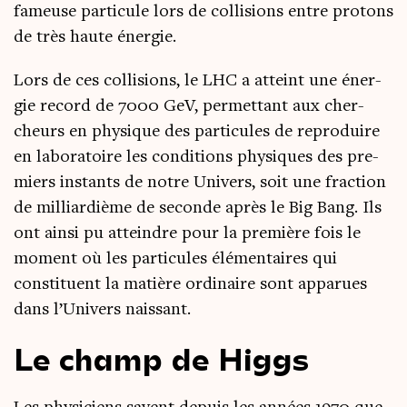
fameuse par­ti­cule lors de col­li­sions entre pro­tons
de très haute énergie.
Lors de ces col­li­sions, le LHC a atteint une éner­
gie record de 7000 GeV, per­met­tant aux cher­
cheurs en phy­sique des par­ti­cules de repro­duire
en labo­ra­toire les condi­tions phy­siques des pre­
miers ins­tants de notre Uni­vers, soit une frac­tion
de mil­liar­dième de seconde après le Big Bang. Ils
ont ain­si pu atteindre pour la pre­mière fois le
moment où les par­ti­cules élé­men­taires qui
consti­tuent la matière ordi­naire sont appa­rues
dans l’U­ni­vers naissant.
Le champ de Higgs