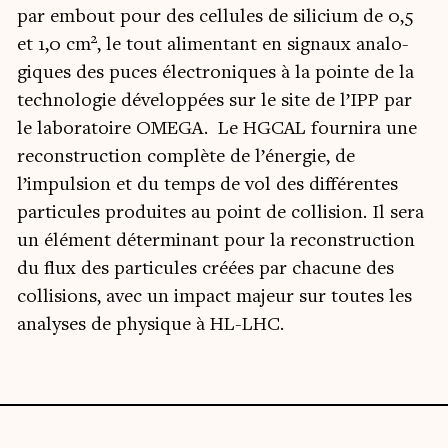
par embout pour des cel­lules de sili­cium de 0,5
2
et 1,0 cm
, le tout ali­men­tant en signaux ana­lo­
giques des puces élec­tro­niques à la pointe de la
tech­no­lo­gie déve­lop­pées sur le site de l’IPP par
le labo­ra­toire OMEGA. Le HGCAL four­ni­ra une
recons­truc­tion com­plète de l’énergie, de
l’impulsion et du temps de vol des dif­fé­rentes
par­ti­cules pro­duites au point de col­li­sion. Il sera
un élé­ment déter­mi­nant pour la recons­truc­tion
du flux des par­ti­cules créées par cha­cune des
col­li­sions, avec un impact majeur sur toutes les
ana­lyses de phy­sique à HL-LHC.