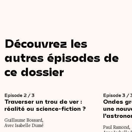
Découvrez les
autres épisodes de
ce dossier
Episode 2 / 3
Episode 3 / 
Traverser
un
trou
de
ver :
Ondes
gr
réalité
ou
science-fiction ?
une
nouv
l'astrono
Guillaume Bossard,
Avec Isabelle Dumé
Paul Ramond,