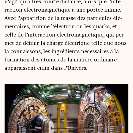
n’a­git qu’à très courte dis­tance, alors que l’in­te­
rac­tion élec­tro­ma­gné­tique a une por­tée infi­nie.
Avec l’ap­pa­ri­tion de la masse des par­ti­cules élé­
men­taires, comme l’élec­tron ou les quarks, et
celle de l’in­te­rac­tion élec­tro­ma­gné­tique, qui per­
met de défi­nir la charge élec­trique telle que nous
la connais­sons, les ingré­dients néces­saires à la
for­ma­tion des atomes de la matière ordi­naire
appa­raissent enfin dans l’
U
nivers.