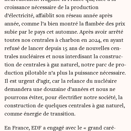
crois­sance néces­saire de la pro­duc­tion
d’électricité, affai­blit son réseau année après
année, comme l’a bien mon­tré la flam­bée des prix
subie par le pays cet automne. Après avoir arrê­té
toutes nos cen­trales à char­bon en 2024, en ayant
refu­sé de lan­cer depuis 15 ans de nou­velles cen­
trales nucléaires et nous inter­di­sant la construc­
tion de cen­trales à gaz natu­rel, notre parc de pro­
duc­tion pilo­table n’a plus la puis­sance néces­saire.
Il est urgent d’agir, car la relance du nucléaire
deman­de­ra une dou­zaine d’années et nous ne
pour­rons évi­ter, pour élec­tri­fier notre socié­té, la
construc­tion de quelques cen­trales à gaz natu­rel,
comme éner­gie de transition.
En France, EDF a enga­gé avec le « grand caré­