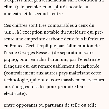
d’experts inter­gou­ver­ne­men­tal sur l’évolution du
cli­mat), le pre­mier étant plu­tôt hos­tile au
nucléaire et le second neutre.
Ces chiffres sont très com­pa­rables à ceux du
GIEC, à l’exception notable du nucléaire qui pré­
sente une empreinte car­bone deux fois infé­rieure
en France. Ceci s’explique par l’alimentation de
l’usine Georges Besse 2 (de sépa­ra­tion iso­to­
pique), pour enri­chir l’uranium, par l’électricité
fran­çaise qui est remar­qua­ble­ment décar­bo­née
(contrai­re­ment aux autres pays maî­tri­sant cette
tech­no­lo­gie, qui ont encore mas­si­ve­ment recours
aux éner­gies fos­siles pour pro­duire leur
électricité).
Entre oppo­sants ou par­ti­sans de telle ou telle