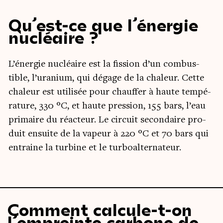
Qu’est-ce que l’énergie
nucléaire ?
L’énergie nucléaire est la fis­sion d’un com­bus­
tible, l’uranium, qui dégage de la cha­leur. Cette
cha­leur est uti­li­sée pour chauf­fer à haute tem­pé­
ra­ture, 330 °C, et haute pres­sion, 155 bars, l’eau
pri­maire du réac­teur. Le cir­cuit secon­daire pro­
duit ensuite de la vapeur à 220 °C et 70 bars qui
entraine la tur­bine et le turboalternateur.
Comment calcule-t-on
l’empreinte carbone de