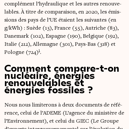
com­plé­ment l’hydraulique et les autres renou­ve­
lables. À titre de com­pa­rai­son, en 2020, les émis­
sions des pays de l’UE étaient les sui­vantes (en
g/kWh) : Suède (13), France (55), Autriche (83),
Dane­mark (102), Espagne (190), Bel­gique (192),
Ita­lie (212), Alle­magne (301), Pays-Bas (318) et
1
Pologne (724)
.
Comment compare-t-on
nucléaire, énergies
renouvelables et
énergies fossiles ?
Nous nous limi­te­rons à deux docu­ments de réfé­
rence, celui de l’A­DEME (L’a­gence du minis­tère de
l’En­vi­ron­ne­ment), et celui du GIEC (Le Groupe