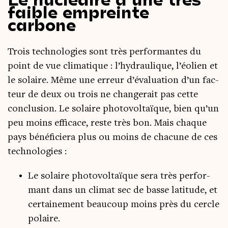
faible empreinte
carbone
Trois tech­no­lo­gies sont très per­for­mantes du
point de vue cli­ma­tique : l’hydraulique, l’éolien et
le solaire. Même une erreur d’évaluation d’un fac­
teur de deux ou trois ne chan­ge­rait pas cette
conclu­sion. Le solaire pho­to­vol­taïque, bien qu’un
peu moins effi­cace, reste très bon. Mais chaque
pays béné­fi­cie­ra plus ou moins de cha­cune de ces
technologies :
Le solaire pho­to­vol­taïque sera très per­for­
mant dans un cli­mat sec de basse lati­tude, et
cer­tai­ne­ment beau­coup moins près du cercle
polaire.