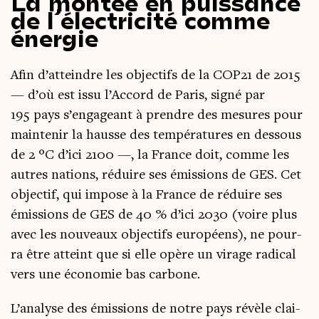
La montée en puissance
de l’électricité
comme
énergie
Afin d’atteindre les objec­tifs de la COP21 de 2015
— d’où est issu l’Accord de Paris, signé par
195 pays s’engageant à prendre des mesures pour
main­te­nir la hausse des tem­pé­ra­tures en des­sous
de 2 °C d’ici 2100 —, la France doit, comme les
autres nations, réduire ses émis­sions de GES. Cet
objec­tif, qui impose à la France de réduire ses
émis­sions de GES de 40 % d’ici 2030 (voire plus
avec les nou­veaux objec­tifs euro­péens), ne pour­
ra être atteint que si elle opère un virage radi­cal
vers une éco­no­mie bas carbone.
L’analyse des émis­sions de notre pays révèle clai­