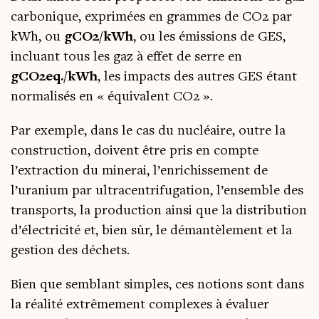
car­bo­nique, expri­mées en grammes de CO2 par
kWh, ou
gCO
2
/kWh
, ou les émis­sions de GES,
incluant tous les gaz à effet de serre en
gCO
2
eq./kWh
, les impacts des autres GES étant
nor­ma­li­sés en « équi­valent CO2 ».
Par exemple, dans le cas du nucléaire, outre la
construc­tion, doivent être pris en compte
l’extraction du mine­rai, l’enrichissement de
l’uranium par ultra­cen­tri­fu­ga­tion, l’ensemble des
trans­ports, la pro­duc­tion ain­si que la dis­tri­bu­tion
d’électricité et, bien sûr, le déman­tè­le­ment et la
ges­tion des déchets.
Bien que sem­blant simples, ces notions sont dans
la réa­li­té extrê­me­ment com­plexes à éva­luer