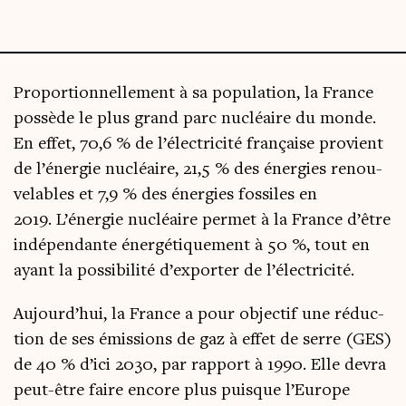
Pro­por­tion­nel­le­ment à sa popu­la­tion, la France
pos­sède le plus grand parc nucléaire du monde.
En effet, 70,6 % de l’électricité fran­çaise pro­vient
de l’énergie nucléaire, 21,5 % des éner­gies renou­
ve­lables et 7,9 % des éner­gies fos­siles en
2019. L’énergie nucléaire per­met à la France d’être
indé­pen­dante éner­gé­ti­que­ment à 50 %, tout en
ayant la pos­si­bi­li­té d’exporter de l’électricité.
Aujourd’hui, la France a pour objec­tif une réduc­
tion de ses émis­sions de gaz à effet de serre (GES)
de 40 % d’ici 2030, par rap­port à 1990. Elle devra
peut-être faire encore plus puisque l’Europe