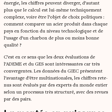
éner­gie, les chiffres peuvent diver­ger, d’autant
plus que le cal­cul est lui-même tech­ni­que­ment
com­plexe, voire être l’objet de choix poli­tiques :
com­ment com­pa­rer un acier pro­duit dans chaque
pays en fonc­tion du niveau tech­no­lo­gique et de
l’usage d’un char­bon de plus ou moins bonne
qualité ?
C’est en ce sens que les deux éva­lua­tions de
l’ADEME et du GES sont inté­res­santes car très
conver­gentes. Les don­nées du GIEC pré­sentent
l’a­van­tage d’être mul­ti­na­tio­nales, les chiffres rete­
nus sont éva­lués par des experts du monde entier
selon un pro­ces­sus très struc­tu­ré, avec des revues
par des pairs.