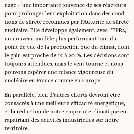
nage » une impor­tante jou­vence de ses réac­teurs
pour pro­lon­ger leur exploi­ta­tion dans des condi­
tions de sûre­té recon­nues par l’Autorité de sûre­té
nucléaire. Elle déve­loppe éga­le­ment, avec l’EPR2,
un nou­veau modèle plus per­for­mant tant du
point de vue de la pro­duc­tion que du cli­mat, dont
le gain est proche de 15 à 20 %. Les déci­sions sont
tou­jours atten­dues, mais le vent tourne et nous
pou­vons espé­rer une relance vigou­reuse du
nucléaire en France comme en Europe.
En paral­lèle, bien d’autres efforts devront être
consa­crés à une meilleure effi­ca­ci­té éner­gé­tique,
et la réduc­tion de notre empreinte cli­ma­tique en
rapa­triant des acti­vi­tés indus­trielles sur notre
territoire.