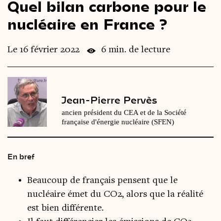
Quel bilan carbone pour le
Le
magazine
3,14
nucléaire en France ?
Vidéos
&
Podcast
Le 16 février 2022
6 min. de lecture
Jean-Pierre Pervès
ancien président du CEA et de la Société
française d'énergie nucléaire (SFEN)
En bref
Beaucoup de français pensent que le
nucléaire émet du CO2, alors que la réalité
est bien différente.