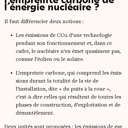
l’énergie nucléaire ?
Il faut dif­fé­ren­cier deux notions :
Les émis­sions de CO2 d’une tech­no­lo­gie
pen­dant son fonc­tion­ne­ment et, dans ce
cadre, le nucléaire n’en émet qua­si­ment pas,
comme l’éolien ou le solaire.
L’empreinte car­bone, qui com­prend les émis­
sions durant la tota­li­té de la vie de
l’installation, dite « du puits à la roue »,
c’est-à-dire celles qui résultent de toutes les
phases de construc­tion, d’exploitation et de
démantèlement.
Deux uni­tés sont pro­po­sées : les émis­sions de gaz