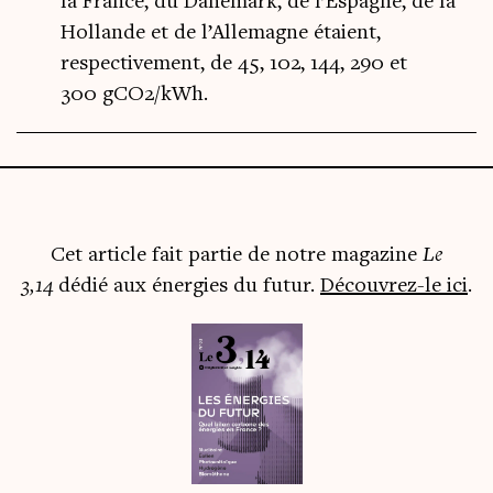
la France, du Danemark, de l’Espagne, de la
Hollande et de l’Allemagne étaient,
respectivement, de 45, 102, 144, 290 et
300 gCO2/kWh.
Cet article fait par­tie de notre maga­zine
Le
3,14
dédié aux éner­gies du futur.
Décou­vrez-le ici
.