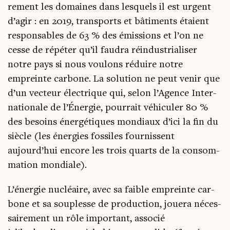
re­ment les domaines dans les­quels il est urgent
d’agir : en 2019, trans­ports et bâti­ments étaient
res­pon­sables de 63 % des émis­sions et l’on ne
cesse de répé­ter qu’il fau­dra réin­dus­tria­li­ser
notre pays si nous vou­lons réduire notre
empreinte car­bone. La solu­tion ne peut venir que
d’un vec­teur élec­trique qui, selon l’Agence Inter­
na­tio­nale de l’Énergie, pour­rait véhi­cu­ler 80 %
des besoins éner­gé­tiques mon­diaux d’ici la fin du
siècle (les éner­gies fos­siles four­nissent
aujourd’hui encore les trois quarts de la consom­
ma­tion mondiale).
L’énergie nucléaire, avec sa faible empreinte car­
bone et sa sou­plesse de pro­duc­tion, joue­ra néces­
sai­re­ment un rôle impor­tant, asso­cié