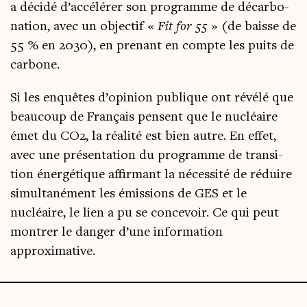
a déci­dé d’accélérer son pro­gramme de décar­bo­
na­tion, avec un objec­tif «
Fit for 55
» (de baisse de
55 % en 2030), en pre­nant en compte les puits de
carbone.
Si les enquêtes d’opinion publique ont révé­lé que
beau­coup de Fran­çais pensent que le nucléaire
émet du CO2, la réa­li­té est bien autre. En effet,
avec une pré­sen­ta­tion du pro­gramme de tran­si­
tion éner­gé­tique affir­mant la néces­si­té de réduire
simul­ta­né­ment les émis­sions de GES et le
nucléaire, le lien a pu se conce­voir. Ce qui peut
mon­trer le dan­ger d’une infor­ma­tion
approximative.