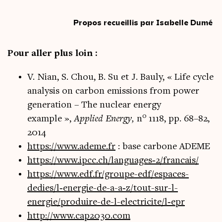
Propos recueillis par Isabelle Dumé
Pour aller plus loin :
V. Nian, S. Chou, B. Su et J. Bau­ly, « Life cycle
ana­ly­sis on car­bon emis­sions from power
gene­ra­tion – The nuclear ener­gy
o
example »,
Applied Ener­gy,
n
1118, pp. 68–82,
2014
https://​www​.ademe​.fr
: base car­bone ADEME
https://www.ipcc.ch/languages‑2/francais/
https://www.edf.fr/groupe-edf/espaces-
dedies/l‑energie-de-a-a‑z/tout-sur-l-
energie/produire-de-l-electricite/l‑epr
http://​www​.cap2030​.com