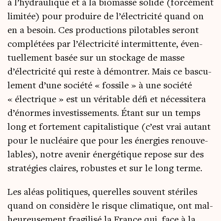
à l’hydraulique et à la bio­masse solide (for­cé­ment
limi­tée) pour pro­duire de l’électricité quand on
en a besoin. Ces pro­duc­tions pilo­tables seront
com­plé­tées par l’électricité inter­mit­tente, éven­
tuel­le­ment basée sur un sto­ckage de masse
d’électricité qui reste à démon­trer. Mais ce bas­cu­
le­ment d’une socié­té « fos­sile » à une socié­té
« élec­trique » est un véri­table défi et néces­si­te­ra
d’énormes inves­tis­se­ments. Étant sur un temps
long et for­te­ment capi­ta­lis­tique (c’est vrai autant
pour le nucléaire que pour les éner­gies renou­ve­
lables), notre ave­nir éner­gé­tique repose sur des
stra­té­gies claires, robustes et sur le long terme.
Les aléas poli­tiques, que­relles sou­vent sté­riles
quand on consi­dère le risque cli­ma­tique, ont mal­
heu­reu­se­ment fra­gi­li­sé la France qui, face à la