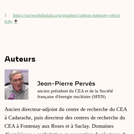
1
https://​our​worl​din​da​ta​.org/​g​r​a​p​h​e​r​/​c​a​r​b​o​n​-​i​n​t​e​n​s​i​t​y​-​e​l​e​c​t​r​
↑
icity
Auteurs
Jean-Pierre Pervès
ancien président du CEA et de la Société
française d'énergie nucléaire (SFEN)
Ancien directeur-adjoint du centre de recherche du CEA
à Cadarache, puis directeur des centres de recherche du
CEA à Fontenay aux Roses et à Saclay. Domaines