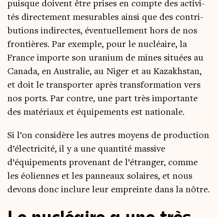
puisque doivent être prises en compte des acti­vi­
tés direc­te­ment mesu­rables ain­si que des contri­
bu­tions indi­rectes, éven­tuel­le­ment hors de nos
fron­tières. Par exemple, pour le nucléaire, la
France importe son ura­nium de mines situées au
Cana­da, en Aus­tra­lie, au Niger et au Kaza­khs­tan,
et doit le trans­por­ter après trans­for­ma­tion vers
nos ports. Par contre, une part très impor­tante
des maté­riaux et équi­pe­ments est nationale.
Si l’on consi­dère les autres moyens de pro­duc­tion
d’électricité, il y a une quan­ti­té mas­sive
d’équipements pro­ve­nant de l’étranger, comme
les éoliennes et les pan­neaux solaires, et nous
devons donc inclure leur empreinte dans la nôtre.
Le nucléaire a une très