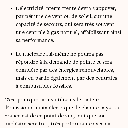
L’électricité inter­mit­tente devra s’appuyer,
par pénu­rie de vent ou de soleil, sur une
capa­ci­té de secours, qui sera très sou­vent
une cen­trale à gaz natu­rel, affai­blis­sant ain­si
sa performance.
Le nucléaire lui-même ne pour­ra pas
répondre à la demande de pointe et sera
com­plé­té par des éner­gies renou­ve­lables,
mais en par­tie éga­le­ment par des cen­trales
à com­bus­tibles fossiles.
C’est pour­quoi nous uti­li­sons le fac­teur
d’émission du mix élec­trique de chaque pays. La
France est de ce point de vue, tant que son
nucléaire sera fort, très per­for­mante avec en