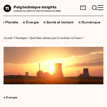
Planète
Polytechnique insights
FR
EN
LA REVUE DE L'INSTITUT POLYTECHNIQUE DE PARIS
Énergie
π
π
π
π
π
Planète
Énergie
Santé et biotech
Numérique
Santé
et
biotech
Numérique
Accueil
/
Chroniques
/
Quel bilan carbone pour le nucléaire en France ?
Espace
Économie
Industrie
Science
et
technologies
Société
Géopolitique
π
Énergie
Neurosciences