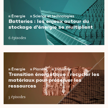
π
Énergie
π
Science et technologies
Batteries : les enjeux autour du
stockage d'énergie se multiplient
6 épisodes
π
Énergie
π
Planète
π
Industrie
Transition énergétique : recycler les
matériaux pour préserver les
ressources
5 épisodes