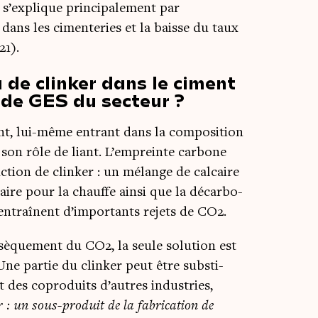
 s’explique prin­ci­pa­le­ment par
n dans les cimen­te­ries et la baisse du taux
21).
 de clinker dans le ciment
 de GES du secteur ?
nt, lui-même entrant dans la com­po­si­tion
r son rôle de liant. L’empreinte car­bone
c­tion de clin­ker : un mélange de cal­caire
saire pour la chauffe ain­si que la décar­bo­
on entraînent d’importants rejets de CO2.
­sè­que­ment du CO2, la seule solu­tion est
ne par­tie du clin­ker peut être sub­sti­
 des copro­duits d’autres indus­tries,
 : un sous-pro­duit de la fabri­ca­tion de