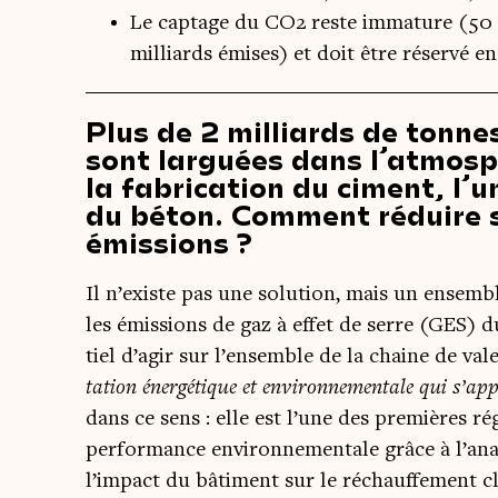
Le captage du CO2 reste immature (50 
milliards émises) et doit être réservé e
Plus de 2 milliards de tonne
sont larguées dans l’atmosp
la fabrication du ciment, l’
du béton. Comment réduire s
émissions ?
Il n’existe pas une solu­tion, mais un ensemb
les émis­sions de gaz à effet de serre (GES) du
tiel d’agir sur l’ensemble de la chaine de va
ta­tion éner­gé­tique et envi­ron­ne­men­tale qui s’
dans ce sens : elle est l’une des pre­mières rég
per­for­mance envi­ron­ne­men­tale grâce à l’ana
l’impact du bâti­ment sur le réchauf­fe­ment cl