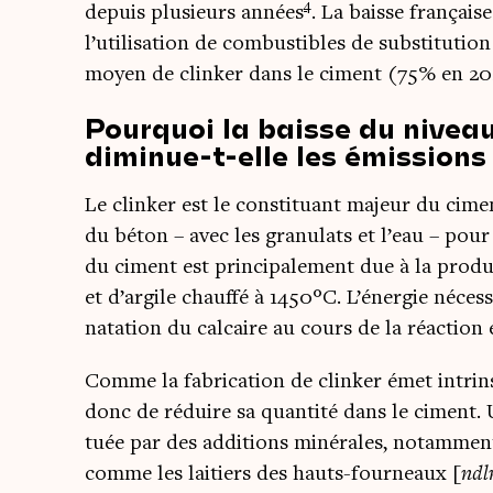
4
depuis plu­sieurs années
. La baisse fran­çaise
l’utilisation de com­bus­tibles de sub­sti­tu­tio
moyen de clin­ker dans le ciment (75% en 20
Pourquoi la baisse du niveau
diminue-t-elle les émissions
Le clin­ker est le consti­tuant majeur du cime
du béton – avec les gra­nu­lats et l’eau – pou
du ciment est prin­ci­pa­le­ment due à la pro­du
et d’argile chauf­fé à 1450°C. L’énergie néces­
na­ta­tion du cal­caire au cours de la réac­ti
Comme la fabri­ca­tion de clin­ker émet intrin
donc de réduire sa quan­ti­té dans le ciment. U
tuée par des addi­tions miné­rales, notam­ment
comme les lai­tiers des hauts-four­neaux [
ndlr