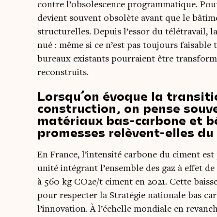
contre l’obsolescence pro­gram­ma­tique. Pour
devient sou­vent obso­lète avant que le bâti­m
struc­tu­relles. Depuis l’essor du télé­tra­vail, 
nué : même si ce n’est pas tou­jours fai­sable t
bureaux exis­tants pour­raient être trans­for­
reconstruits.
Lorsqu’on évoque la transiti
construction, on pense sou
matériaux bas-carbone et bé
promesses relèvent-elles d
En France, l’intensité car­bone du ciment est
uni­té inté­grant l’ensemble des gaz à effet 
à 560 kg CO2e/t ciment en 2021. Cette baisse 
pour res­pec­ter la Stra­té­gie natio­nale bas c
l’innovation. À l’échelle mon­diale en revanc