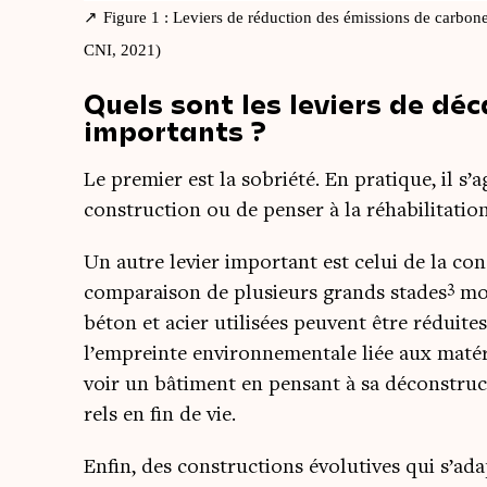
Figure 1 : Leviers de réduc­tion des émis­sions de car­bone
CNI, 2021)
Quels sont les leviers de dé
importants ?
Le pre­mier est la sobrié­té. En pra­tique, il s
construc­tion ou de pen­ser à la réha­bi­li­ta­tio
Un autre levier impor­tant est celui de la con
3
com­pa­rai­son de plu­sieurs grands stades
mon
béton et acier uti­li­sées peuvent être réduites 
l’empreinte envi­ron­ne­men­tale liée aux maté­r
voir un bâti­ment en pen­sant à sa décons­truc
rels en fin de vie.
Enfin, des construc­tions évo­lu­tives qui s’ad