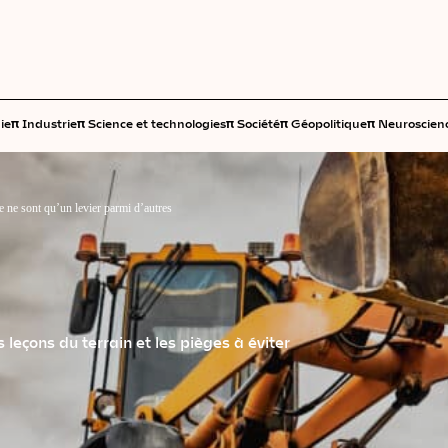
π
π
π
π
π
ie
Industrie
Science et technologies
Société
Géopolitique
Neuroscien
 ne sont qu’un levier parmi d’autres
 leçons du terrain et les pièges à éviter