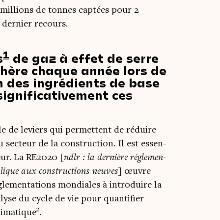
millions de tonnes captées pour 2
n dernier recours.
1
s
de gaz à effet de serre
hère chaque année lors de
un des ingrédients de base
ignificativement ces
le de leviers qui per­mettent de réduire
 sec­teur de la construc­tion. Il est essen­
leur. La RE2020 [
ndlr : la der­nière régle­men­
applique aux construc­tions neuves
] œuvre
le­men­ta­tions mon­diales à intro­duire la
lyse du cycle de vie pour quan­ti­fier
2
i­ma­tique
.