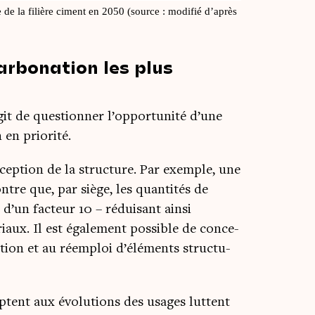
 de la filière ciment en 2050 (source : modi­fié d’a­près
carbonation les plus
’agit de ques­tion­ner l’opportunité d’une
n en priorité.
cep­tion de la struc­ture. Par exemple, une
tre que, par siège, les quan­ti­tés de
d’un fac­teur 10 – rédui­sant ain­si
iaux. Il est éga­le­ment pos­sible de conce­
­tion et au réem­ploi d’éléments struc­tu­
aptent aux évo­lu­tions des usages luttent