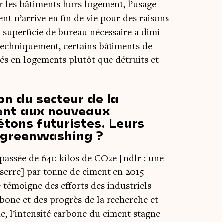
 les bâti­ments hors loge­ment, l’usage
ent n’arrive en fin de vie pour des rai­sons
la super­fi­cie de bureau néces­saire a dimi­
ech­ni­que­ment, cer­tains bâti­ments de
més en loge­ments plu­tôt que détruits et
on du secteur de la
vent aux nouveaux
tons futuristes. Leurs
u greenwashing ?
 pas­sée de 640 kilos de CO2e [ndlr : une
de serre] par tonne de ciment en 2015
témoigne des efforts des indus­triels
ar­bone et des pro­grès de la recherche et
he, l’intensité car­bone du ciment stagne