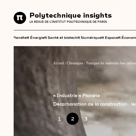
Polytechnique insights
Polytechnique insights
LA REVUE DE L'INSTITUT POLYTECHNIQUE DE PARIS
LA REVUE DE L'INSTITUT POLYTECHNIQUE DE PARIS
π
π
π
π
π
π
Planète
Énergie
Santé et biotech
Numérique
Espace
Économ
Accueil
/
Chroniques
/
Pourquoi les matériaux bas carbone
π Industrie
π Planète
Décarbonation de la construction : les
1
2
3