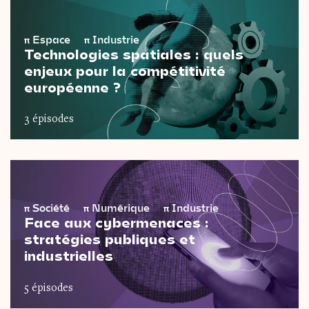
π
Espace
π
Industrie
Technologies spatiales : quels
enjeux pour la compétitivité
européenne ?
3 épisodes
π
Société
π
Numérique
π
Industrie
Face aux cybermenaces :
stratégies publiques et
industrielles
5 épisodes