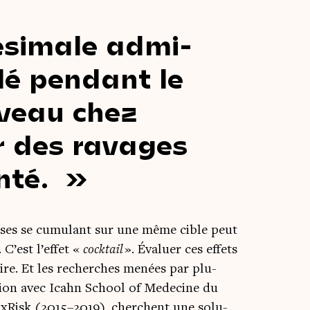
té­si­male admi­
lé pen­dant le
­veau chez
er des ravages
nté.
ses se cumu­lant sur une même cible peut
C’est l’effet «
cock­tail
». Éva­luer ces effets
aire. Et les recherches menées par plu­
ra­tion avec Icahn School of Mede­cine du
x­Risk (2015–2019), cherchent une solu­