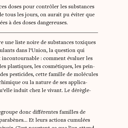
é ces doses pour contrôler les substances
 tous les jours, on aurait pu éviter que
ées à des doses dangereuses.
e une liste noire de sub­stances toxiques
u­lants dans l’Union, la ques­tion qui
 incon­tour­nable : com­ment éva­luer les
les plas­tiques, les cos­mé­tiques, les pein­
es pes­ti­cides, cette famille de molé­cules
 chi­mique ou la nature de ses appli­ca­
qu’elle induit chez le vivant. Le dérè­gle­
regroupe donc dif­fé­rentes familles de
s, para­bènes… Et leurs actions cumu­lées