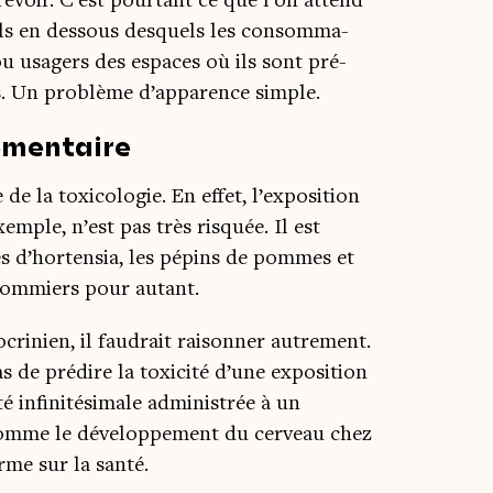
pré­voir. C’est pour­tant ce que l’on attend
uils en des­sous des­quels les consom­ma­
s ou usa­gers des espaces où ils sont pré­
tes. Un pro­blème d’apparence simple.
ementaire
de la toxi­co­lo­gie. En effet, l’exposition
exemple, n’est pas très ris­quée. Il est
les d’hortensia, les pépins de pommes et
pom­miers pour autant.
cri­nien, il fau­drait rai­son­ner autre­ment.
de pré­dire la toxi­ci­té d’une expo­si­tion
 infi­ni­té­si­male admi­nis­trée à un
omme le déve­lop­pe­ment du cer­veau chez
erme sur la santé.