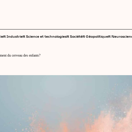
π
π
π
π
π
ie
Industrie
Science et technologies
Société
Géopolitique
Neuroscien
ement du cerveau des enfants?