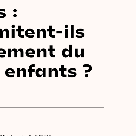
 :
itent-ils
pement du
 enfants ?