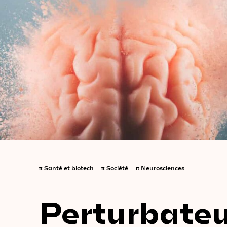
π
Santé et biotech
π
Société
π
Neurosciences
Perturbateu