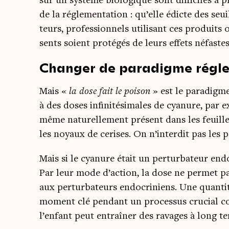
sur un sys­tème bio­lo­gique sont dif­fi­ciles à 
de la régle­men­ta­tion : qu’elle édicte des se
teurs, pro­fes­sion­nels uti­li­sant ces pro­duit
sents soient pro­té­gés de leurs effets néfas
Changer de paradigme régl
Mais «
la dose fait le poi­son
» est le para­digme 
à des doses infi­ni­té­si­males de cya­nure, par 
même natu­rel­le­ment pré­sent dans les feuil
les noyaux de cerises. On n’interdit pas les 
Mais si le cya­nure était un per­tur­ba­teur endo­
Par leur mode d’action, la dose ne per­met pas 
aux per­tur­ba­teurs endo­cri­niens. Une quan­ti­té
moment clé pen­dant un pro­ces­sus cru­cial c
l’enfant peut entraî­ner des ravages à long t