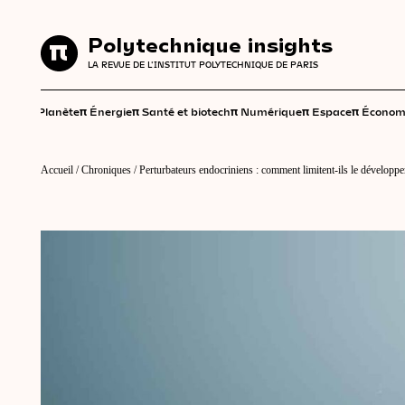
Polytechnique insights
Polytechnique insights
LA REVUE DE L'INSTITUT POLYTECHNIQUE DE PARIS
LA REVUE DE L'INSTITUT POLYTECHNIQUE DE PARIS
π
π
π
π
π
π
Planète
Énergie
Santé et biotech
Numérique
Espace
Économ
Accueil
/
Chroniques
/
Perturbateurs endocriniens : comment limitent-ils le développ