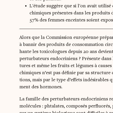
L'étude suggère que si l'on avait utilis
chimiques présentes dans les produits de
57% des femmes enceintes soient expos
Alors que la Com­mis­sion euro­péenne pré­par
à ban­nir des pro­duits de consom­ma­tion cir­c
hante les toxi­co­logues depuis 20 ans devient
per­tur­ba­teurs endo­cri­niens ? Pré­sente dans 
tures et même les fruits et légumes à causes d
chi­miques n’est pas défi­nie par sa struc­ture
tions, mais par le type d’effets indé­si­rables 
ment des hormones.
La famille des per­tur­ba­teurs endo­cri­niens 
molé­cules : phta­lates, com­po­sés per­fluo­ré