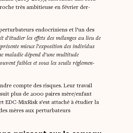
proche très ambi­tieuse en février der­
 per­tur­ba­teurs endo­cri­niens et l’un des
it d’étudier les effets des mélanges au lieu de
pré­sente mieux l’exposition des indi­vi­dus
une mala­die dépend d’une mul­ti­tude
u­vent faibles et sous les seuils régle­men­
rendre compte des risques. Leur tra­vail
ui suit plus de 2000 paires mère/enfant
jet EDC-Mix­Risk s’est atta­ché à étu­dier la
 des mères aux per­tur­ba­teurs