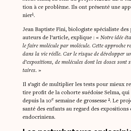
tion à ce pro­blème. Ils ont pré­sen­té une ap
1
nier
.
Jean Bap­tiste Fini, bio­lo­giste spé­cia­liste des
auteurs de l’article, explique : «
Notre idée éta
le faire molé­cule par molé­cule. Cette approche re
dans la vie réelle. Car le risque de déve­lop­per 
d’expositions, de molé­cules dont les doses sont so
taires.
»
Il s’agit de mul­ti­plier les tests pour mieux 
tire pro­fit de la cohorte sué­doise Sel­ma, q
e
2
depuis la 10
semaine de gros­sesse
. Le pro­
san­té des enfants au regard des expo­si­tions
endocriniens.