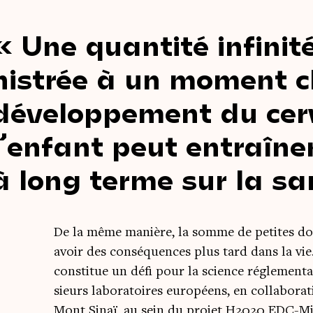
Une quan­ti­té infi­ni­
nis­trée à un moment c
déve­lop­pe­ment du cer
l’enfant peut entraî­n
à long terme sur la sa
De la même manière, la somme de petites do
avoir des consé­quences plus tard dans la vie. 
consti­tue un défi pour la science régle­men­t
sieurs labo­ra­toires euro­péens, en col­la­bo­
Mont Sinaï, au sein du pro­jet H2020 EDC-Mi