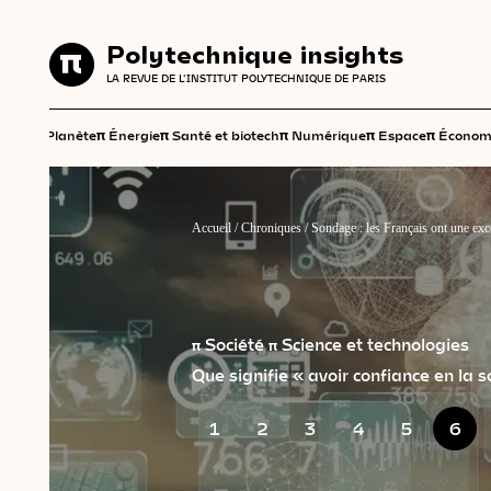
Polytechnique insights
Polytechnique insights
LA REVUE DE L'INSTITUT POLYTECHNIQUE DE PARIS
LA REVUE DE L'INSTITUT POLYTECHNIQUE DE PARIS
π
π
π
π
π
π
Planète
Énergie
Santé et biotech
Numérique
Espace
Économ
Accueil
/
Chroniques
/
Sondage : les Français ont une exc
π Société
π Science et technologies
Que signifie « avoir confiance en la s
1
2
3
4
5
6