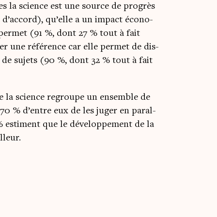
les la science est une source de pro­grès
 d’accord), qu’elle a un impact éco­no­
 per­met (91 %, dont 27 % tout à fait
er une réfé­rence car elle per­met de dis­
 de sujets (90 %, dont 32 % tout à fait
que la science regroupe un ensemble de
s 70 % d’entre eux de les juger en paral­
 % estiment que le déve­lop­pe­ment de la
lleur.