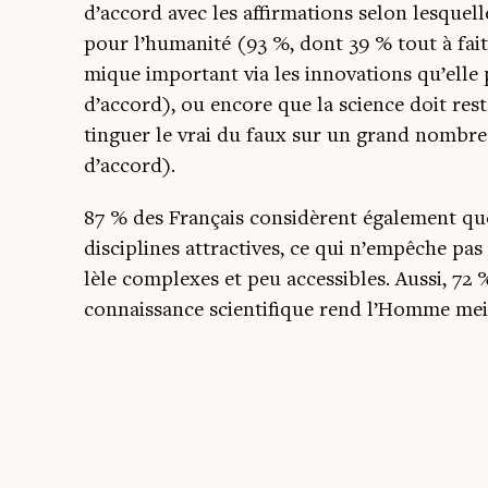
d’accord avec les affir­ma­tions selon les­quel
pour l’humanité (93 %, dont 39 % tout à fait
mique impor­tant via les inno­va­tions qu’elle
d’accord), ou encore que la science doit res­t
tin­guer le vrai du faux sur un grand nombre
d’accord).
87 % des Fran­çais consi­dèrent éga­le­ment 
dis­ci­plines attrac­tives, ce qui n’empêche pa
lèle com­plexes et peu acces­sibles. Aus­si, 72
connais­sance scien­ti­fique rend l’Homme mei