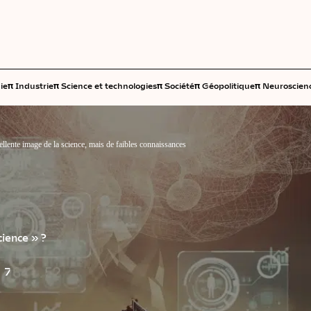
π
π
π
π
π
ie
Industrie
Science et technologies
Société
Géopolitique
Neuroscien
ellente image de la science, mais de faibles connaissances
cience » ?
7