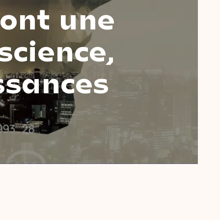
 ont une
science,
ssances