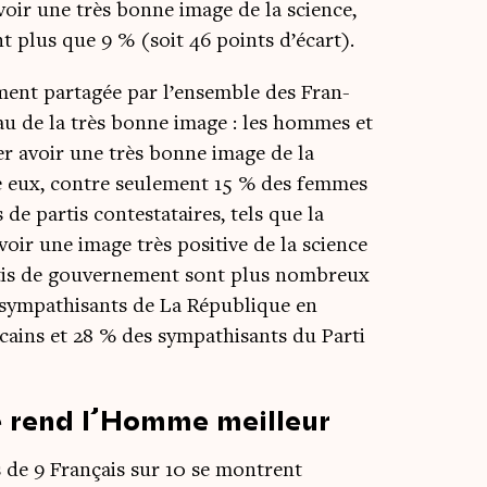
avoir une très bonne image de la science,
nt plus que 9 % (soit 46 points d’écart).
ment par­ta­gée par l’ensemble des Fran­
iveau de la très bonne image : les hommes et
rer avoir une très bonne image de la
tre eux, contre seule­ment 15 % des femmes
de par­tis contes­ta­taires, tels que la
ir une image très posi­tive de la science
r­tis de gou­ver­ne­ment sont plus nom­breux
sym­pa­thi­sants de La Répu­blique en
cains et 28 % des sym­pa­thi­sants du Par­ti
e rend l’Homme meilleur
us de 9 Fran­çais sur 10 se montrent