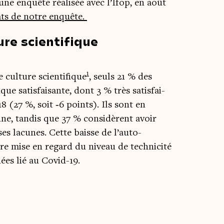
une enquête réa­li­sée avec l’Ifop, en août
­tats de notre enquête.
re scientifique
1
 culture scien­ti­fique
, seuls 21 % des
que satis­fai­sante, dont 3 % très satis­fai­
8 (27 %, soit ‑6 points). Ils sont en
ne, tan­dis que 37 % consi­dèrent avoir
es lacunes. Cette baisse de l’auto-
re mise en regard du niveau de tech­ni­ci­té
nées lié au Covid-19.