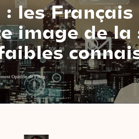
: les Français
te image de la 
faibles connai
ement Opinion de l’Ifop
re