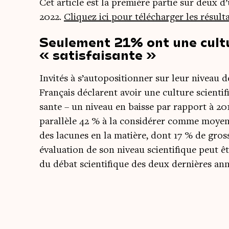
Cet article est la pre­mière par­tie sur deux d’
2022.
Cli­quez ici pour télé­char­ger les résul
Seulement 21% ont une cultu
« satisfaisante »
Invi­tés à s’autopositionner sur leur niveau de
Fran­çais déclarent avoir une culture scien­ti­fi
sante – un niveau en baisse par rap­port à 201
paral­lèle 42 % à la consi­dé­rer comme moyen
des lacunes en la matière, dont 17 % de gross
évaluation de son niveau scien­ti­fique peut êt
du débat scien­ti­fique des deux der­nières an