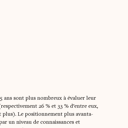
5 ans sont plus nom­breux à éva­luer leur
 (res­pec­ti­ve­ment 26 % et 33 % d’entre eux,
plus). Le posi­tion­ne­ment plus avan­ta­
par un niveau de connais­sances et