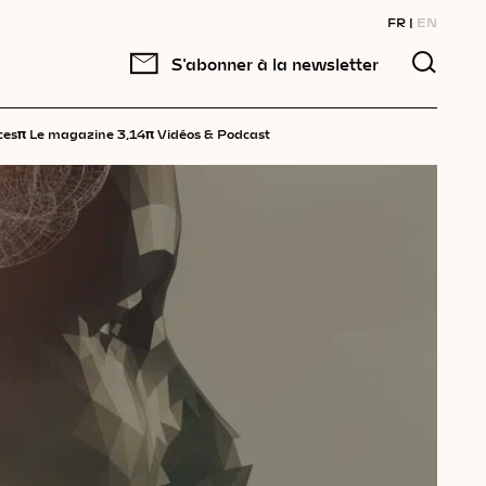
FR
EN
S'abonner à la newsletter
π
π
ces
Le magazine 3,14
Vidéos & Podcast