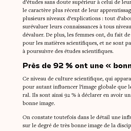
d’études sans doute supé­rieur à celui de leu
le carac­tère plus récent de leur appren­tis­sa
plu­sieurs niveaux d’explications : tout d’ab
sur­éva­luer leurs connais­sances à tous nive
déva­luer. De plus, les femmes ont, du fait de 
pour les matières scien­ti­fiques, et ne sont
à pour­suivre des études scientifiques.
Près de 92 % ont une « bonn
Ce niveau de culture scien­ti­fique, qui appa­ra
pour autant influen­cer l’image glo­bale que l
ral. Ils sont ain­si 92 % à décla­rer en avoir
bonne image.
On constate tou­te­fois dans le détail une infl
sur le degré de très bonne image de la dis­ci­