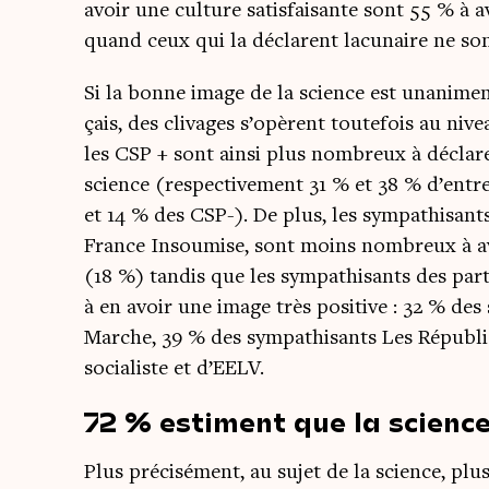
avoir une culture satis­fai­sante sont 55 % à 
quand ceux qui la déclarent lacu­naire ne so
Si la bonne image de la science est una­ni­me­
çais, des cli­vages s’opèrent tou­te­fois au n
les CSP + sont ain­si plus nom­breux à décla­
science (res­pec­ti­ve­ment 31 % et 38 % d’en
et 14 % des CSP-). De plus, les sym­pa­thi­sants 
France Insou­mise, sont moins nom­breux à avo
(18 %) tan­dis que les sym­pa­thi­sants des pa
à en avoir une image très posi­tive : 32 % des 
Marche, 39 % des sym­pa­thi­sants Les Répu­bli­
socia­liste et d’EELV.
72 % estiment que la scienc
Plus pré­ci­sé­ment, au sujet de la science, pl