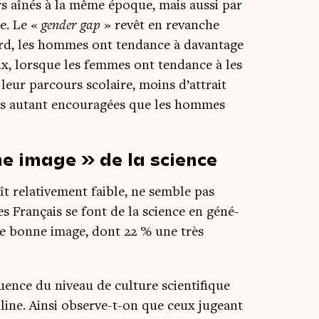
rs aînés à la même époque, mais aus­si par
ge. Le «
gen­der gap
» revêt en revanche
ord, les hommes ont ten­dance à davan­tage
aux, lorsque les femmes ont ten­dance à les
leur par­cours sco­laire, moins d’attrait
 pas autant encou­ra­gées que les hommes
e image » de la science
ît rela­ti­ve­ment faible, ne semble pas
es Fran­çais se font de la science en géné­
 une bonne image, dont 22 % une très
uence du niveau de culture scien­ti­fique
pline. Ain­si observe-t-on que ceux jugeant