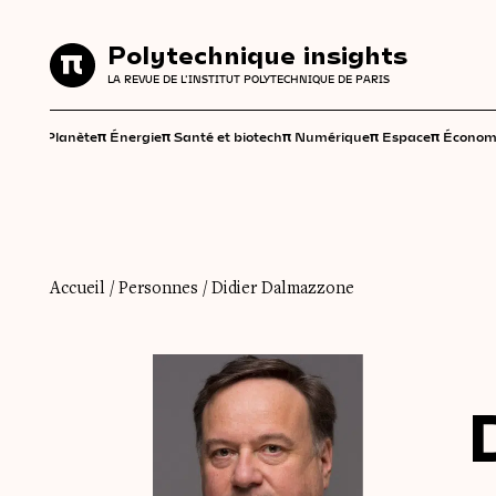
Polytechnique insights
Polytechnique insights
LA REVUE DE L'INSTITUT POLYTECHNIQUE DE PARIS
LA REVUE DE L'INSTITUT POLYTECHNIQUE DE PARIS
π
π
π
π
π
π
Planète
Énergie
Santé et biotech
Numérique
Espace
Économ
Accueil
/
Personnes
/
Didier Dalmazzone