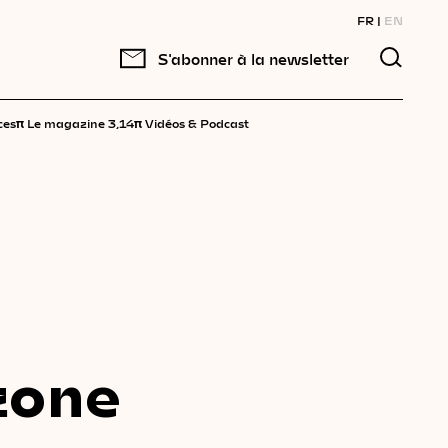
FR
EN
S'abonner à la newsletter
π
π
ces
Le magazine 3,14
Vidéos & Podcast
zone