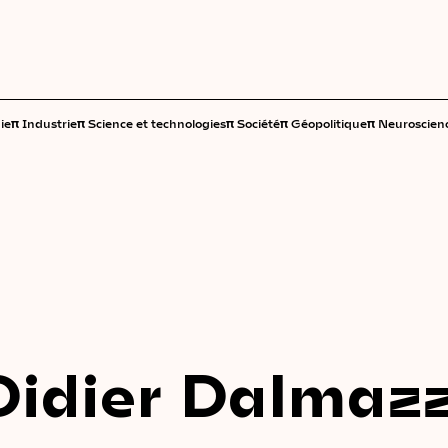
π
π
π
π
π
ie
Industrie
Science et technologies
Société
Géopolitique
Neuroscien
Didier Dalmaz