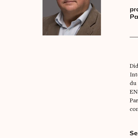
pr
Pa
Did
Int
du 
ENS
Par
con
Se