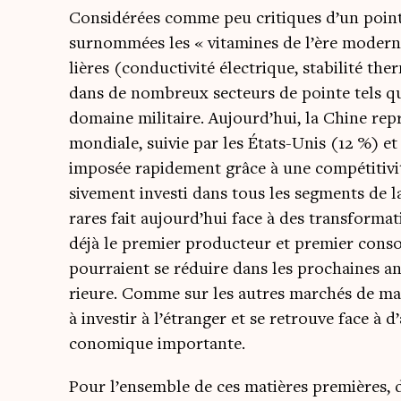
Consi­dé­rées comme peu cri­tiques d’un point 
sur­nom­mées les « vita­mines de l’ère moderne 
lières (conduc­ti­vi­té élec­trique, sta­bi­li­té th
dans de nom­breux sec­teurs de pointe tels que
domaine mili­taire. Aujourd’hui, la Chine repr
mon­diale, sui­vie par les États-Unis (12 %) et
impo­sée rapi­de­ment grâce à une com­pé­ti­ti­v
si­ve­ment inves­ti dans tous les seg­ments de 
rares fait aujourd’hui face à des trans­for­ma­
déjà le pre­mier pro­duc­teur et pre­mier conso
pour­raient se réduire dans les pro­chaines a
rieure. Comme sur les autres mar­chés de mati
à inves­tir à l’étranger et se retrouve face à
co­no­mique importante.
Pour l’ensemble de ces matières pre­mières, 