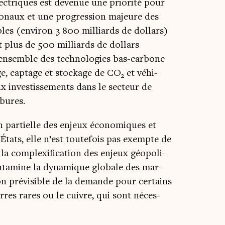
ec­triques est deve­nue une prio­ri­té pour
tio­naux et une pro­gres­sion majeure des
ables (envi­ron 3 800 mil­liards de dol­lars)
 plus de 500 mil­liards de dol­lars
’ensemble des tech­no­lo­gies bas-car­bone
age, cap­tage et sto­ckage de CO
et véhi­
2
ux inves­tis­se­ments dans le sec­teur de
rbures.
n par­tielle des enjeux éco­no­miques et
s États, elle n’est tou­te­fois pas exempte de
la com­plexi­fi­ca­tion des enjeux géo­po­li­
conta­mine la dyna­mique glo­bale des mar­
n pré­vi­sible de la demande pour cer­tains
rres rares ou le cuivre, qui sont néces­