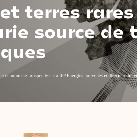
t terres rares 
rie source de 
iques
t économiste-prospectiviste à IFP Énergies nouvelles et directeur de re