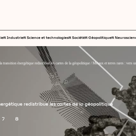
π
π
π
π
π
ie
Industrie
Science et technologies
Société
Géopolitique
Neuroscien
la transition énergétique redistribue les cartes de la géopolitique
/
Métaux et terres rares : vers 
nergétique redistribue les cartes de la géopolitique
7
8