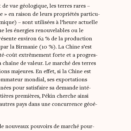
de vue géo­lo­gique, les terres rares –
» en rai­son de leurs pro­prié­tés par­ti­cu­
er­mique) – sont uti­li­sées à l’heure actuelle
 les éner­gies renou­ve­lables ou le
é­sente envi­ron 62 % de la pro­duc­tion
 par la Bir­ma­nie (10 %). La Chine s’est
i­té-coût extrê­me­ment forte et a pro­gres­
la chaîne de valeur. Le mar­ché des terres
tions majeures. En effet, si la Chine est
m­ma­teur mon­dial, ses expor­ta­tions
nnées pour satis­faire sa demande inté­
ères pre­mières, Pékin cherche ain­si
 d’autres pays dans une concur­rence géoé­
de nou­veaux pou­voirs de mar­ché pour­