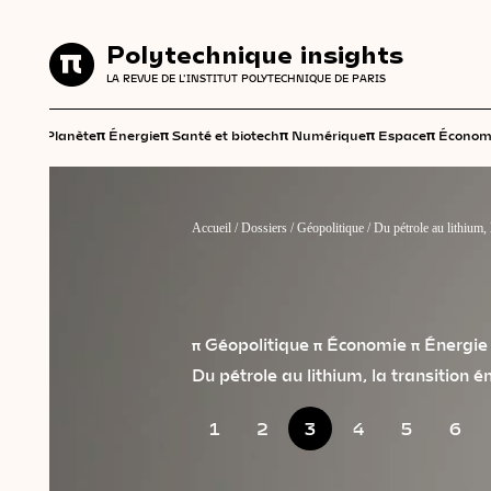
Polytechnique insights
Polytechnique insights
LA REVUE DE L'INSTITUT POLYTECHNIQUE DE PARIS
LA REVUE DE L'INSTITUT POLYTECHNIQUE DE PARIS
π
π
π
π
π
π
Planète
Énergie
Santé et biotech
Numérique
Espace
Économ
Accueil
/
Dossiers
/
Géopolitique
/
Du pétrole au lithium, 
π Géopolitique
π Économie
π Énergie
Du pétrole au lithium, la transition é
1
2
3
4
5
6