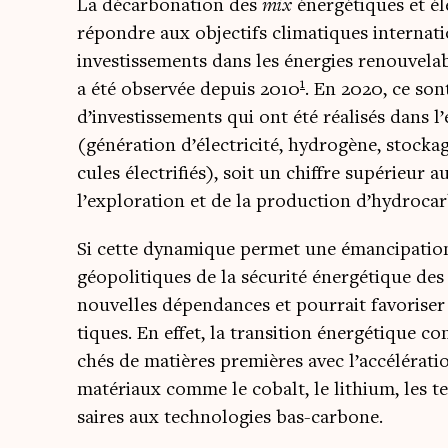
La décar­bo­na­tion des
mix
éner­gé­tiques et él
répondre aux objec­tifs cli­ma­tiques inter­na­
inves­tis­se­ments dans les éner­gies renou­ve­l
1
a été obser­vée depuis 2010
. En 2020, ce sont
d’investissements qui ont été réa­li­sés dans l
(géné­ra­tion d’électricité, hydro­gène, sto­ck
cules élec­tri­fiés), soit un chiffre supé­rieur a
l’exploration et de la pro­duc­tion d’hydroca
Si cette dyna­mique per­met une éman­ci­pa­tio
géo­po­li­tiques de la sécu­ri­té éner­gé­tique de
nou­velles dépen­dances et pour­rait favo­ri­ser 
tiques. En effet, la tran­si­tion éner­gé­tique 
chés de matières pre­mières avec l’accélératio
maté­riaux comme le cobalt, le lithium, les te
saires aux tech­no­lo­gies bas-carbone.