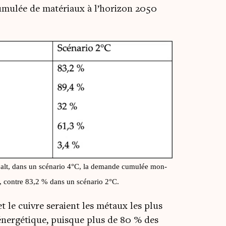
mu­lée de maté­riaux à l’horizon 2050
obalt, dans un scé­na­rio 4°C, la demande cumu­lée mon­
s, contre 83,2 % dans un scé­na­rio 2°C.
 et le cuivre seraient les métaux les plus
éner­gé­tique, puisque plus de 80 % des