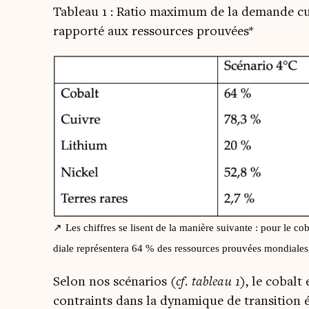
Tableau 1 : Ratio maxi­mum de la demande cu
rap­por­té aux res­sources prouvées*
Les chiffres se lisent de la manière sui­vante : pour le c
diale repré­sen­te­ra 64 % des res­sources prou­vées mon­diale
Selon nos scé­na­rios
(cf. tableau 1)
, le cobalt
contraints dans la dyna­mique de tran­si­tion 