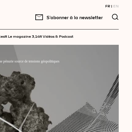
FR
EN
S'abonner à la newsletter
π
π
ces
Le magazine 3,14
Vidéos & Podcast
une pénurie source de tensions géopolitiques