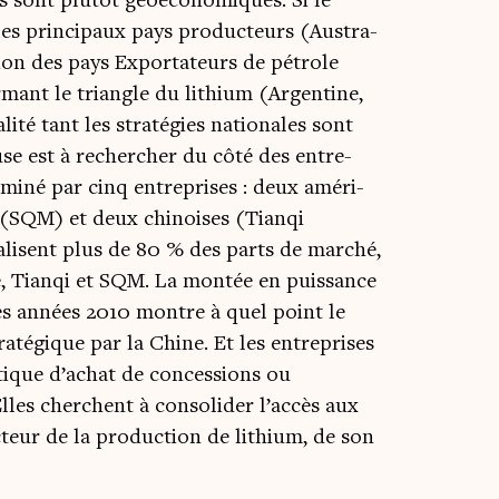
s sont plu­tôt géoé­co­no­miques. Si le
les prin­ci­paux pays pro­duc­teurs (Aus­tra­
ation des pays Expor­ta­teurs de pétrole
­mant le tri­angle du lithium (Argen­tine,
ité tant les stra­té­gies natio­nales sont
ieuse est à recher­cher du côté des entre­
mi­né par cinq entre­prises : deux amé­ri­
 (SQM) et deux chi­noises (Tian­qi
ta­lisent plus de 80 % des parts de mar­ché,
 Tian­qi et SQM. La mon­tée en puis­sance
des années 2010 montre à quel point le
­té­gique par la Chine. Et les entre­prises
­tique d’achat de conces­sions ou
lles cherchent à conso­li­der l’accès aux
teur de la pro­duc­tion de lithium, de son