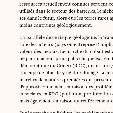
res­sources actuel­le­ment connues seraient 
uti­li­sés dans le sec­teur des bat­te­ries, le ni
sés dans le futur, alors que les terres rares 
moins contraints géologiquement.
En paral­lèle de ce risque géo­lo­gique, la tran­
rôle des acteurs (pays ou entre­prises) impli­q
valeur des métaux. Le mar­ché du cobalt est à c
né par un acteur prin­ci­pal à chaque extré­mi­
démo­cra­tique du Congo (RDC), qui assure 70
s’occupe de plus de 50% du raf­fi­nage. Le ma
mar­chés de matières pre­mières qui pré­sent
d’approvisionnement en rai­son des pro­blé­ma­t
et sociales en RDC (pol­lu­tion, pro­li­fé­ra­tion
mais éga­le­ment en rai­son du ren­for­ce­ment