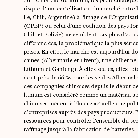
Sur le mar­ché du lithium, les pro­blé­ma­tique
risque d’une car­tel­li­sa­tion du mar­ché entre 
lie, Chi­li, Argen­tine) à l’image de l’Organis
(OPEP) ou celui d’une coa­li­tion des pays for
Chi­li et Boli­vie) ne semblent pas plus d’actual
dif­fé­ren­ciées, la pro­blé­ma­tique la plus sér
prises. En effet, le mar­ché est aujourd’hui do
caines (Alber­marle et Livent), une chi­lienne
Lithium et Gan­feng). À elles seules, elles to
dont près de 66 % pour les seules Alber­male,
des com­pa­gnies chi­noises depuis le début 
lithium est consi­dé­ré comme un maté­riau stra
chi­noises mènent à l’heure actuelle une poli
d’entreprises auprès des pays pro­duc­teurs. E
res­sources pour contrô­ler l’ensemble du sec­
raf­fi­nage jusqu’à la fabri­ca­tion de batteries.