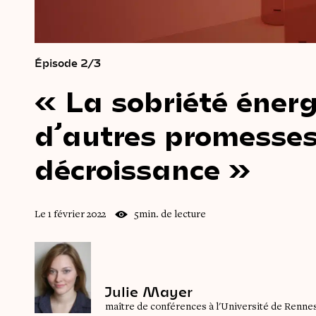
Épisode 2/3
« La
sobriété
énerg
d’autres
promesse
décroissance »
Le 1 février 2022
5min. de lecture
Julie Mayer
maître de conférences à l'Université de Renne