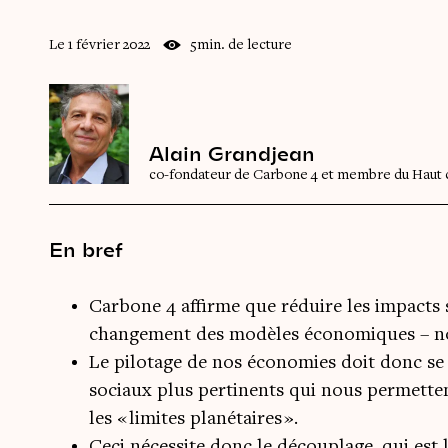
Le 1 février 2022
5min. de lecture
Alain Grandjean
co-fondateur de Carbone 4 et membre du Haut c
En bref
Carbone 4 affirme que réduire les impacts
changement des modèles économiques – n
Le pilotage de nos économies doit donc se 
sociaux plus pertinents qui nous permette
les « limites planétaires ».
Ceci nécessite donc le découplage, qui est l