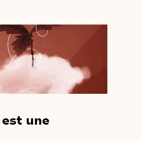
est
une