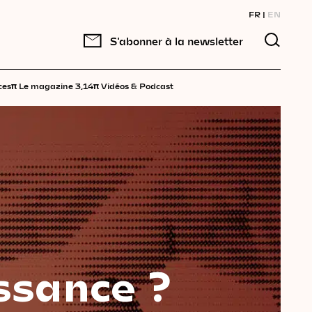
FR
EN
S'abonner à la newsletter
π
π
ces
Le magazine 3,14
Vidéos & Podcast
ssance ?