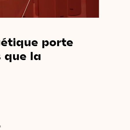
étique
porte
s
que
la
s