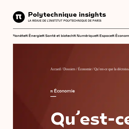
Polytechnique insights
Polytechnique insights
LA REVUE DE L'INSTITUT POLYTECHNIQUE DE PARIS
LA REVUE DE L'INSTITUT POLYTECHNIQUE DE PARIS
π
π
π
π
π
π
Planète
Énergie
Santé et biotech
Numérique
Espace
Économ
Accueil
/
Dossiers
/
Économie
/
Qu’est-ce que la décroiss
π
Économie
Qu’est-c