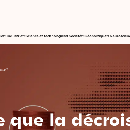
π
π
π
π
π
ie
Industrie
Science et technologies
Société
Géopolitique
Neuroscien
ance ?
e
que
la
décroi