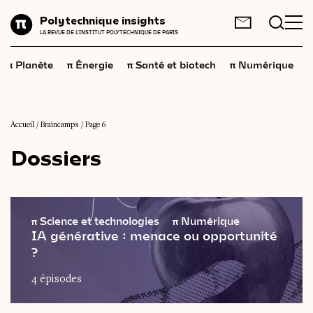
Planète
Polytechnique insights
FR
EN
LA REVUE DE L'INSTITUT POLYTECHNIQUE DE PARIS
Énergie
π
π
π
π
π
Planète
Énergie
Santé et biotech
Numérique
Santé
et
biotech
Numérique
Espace
Accueil
/
Braincamps
/
Page 6
Dossiers
Économie
Industrie
Science
et
technologies
π
Science et technologies
π
Numérique
IA générative : menace ou opportunité
Société
?
Géopolitique
4 épisodes
Neurosciences