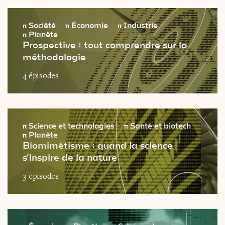
Le
magazine
3,14
π
Société
π
Économie
π
Industrie
π
Planète
Vidéos
&
Podcast
Prospective : tout comprendre sur la
méthodologie
4 épisodes
π
Science et technologies
π
Santé et biotech
π
Planète
Biomimétisme : quand la science
s’inspire de la nature
3 épisodes