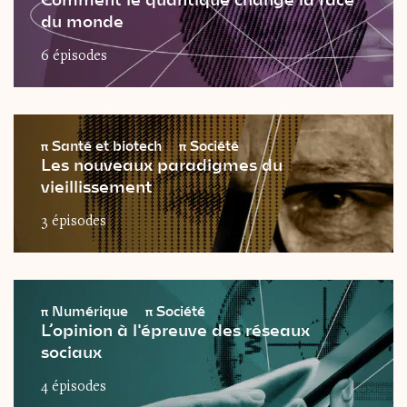
du monde
6 épisodes
π
Santé et biotech
π
Société
Les nouveaux paradigmes du
vieillissement
3 épisodes
π
Numérique
π
Société
L’opinion à l'épreuve des réseaux
sociaux
4 épisodes