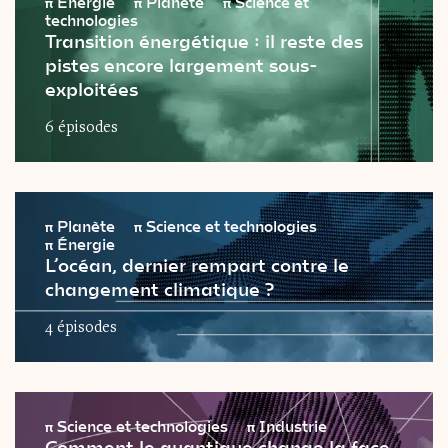
π
Énergie
π
Planète
π
Science et
technologies
Transition énergétique : il reste des
pistes encore largement sous-
exploitées
6 épisodes
π
Planète
π
Science et technologies
π
Énergie
L’océan, dernier rempart contre le
changement climatique ?
4 épisodes
π
Science et technologies
π
Industrie
Comment le quantique change la face