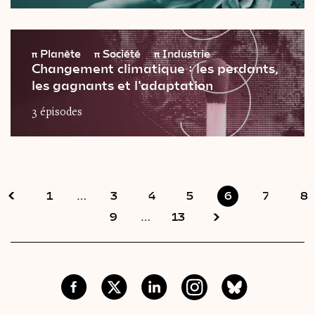
π
Planète
π
Société
π
Industrie
Changement climatique : les perdants,
les gagnants et l'adaptation
3 épisodes
1
…
3
4
5
6
7
8
9
…
13