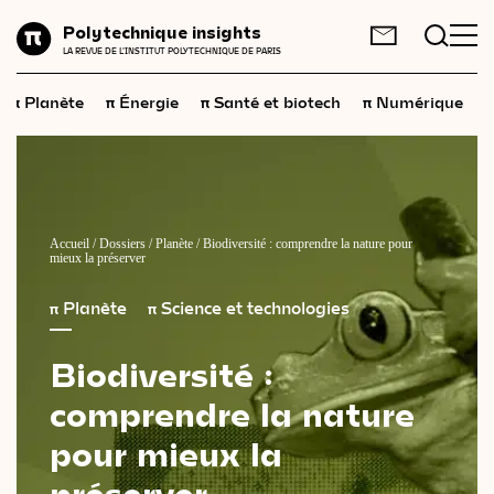
Planète
Polytechnique insights
FR
EN
LA REVUE DE L'INSTITUT POLYTECHNIQUE DE PARIS
Énergie
π
π
π
π
π
Planète
Énergie
Santé et biotech
Numérique
Santé
et
biotech
Numérique
Espace
Économie
Accueil
/
Dossiers
/
Planète
/
Biodiversité : comprendre la nature pour
mieux la préserver
Industrie
π
Planète
π
Science et technologies
Science
et
technologies
Biodiversité :
Société
comprendre
la
nature
Géopolitique
pour
mieux
la
préserver
Neurosciences