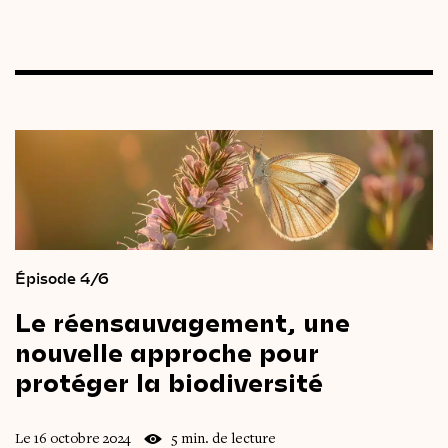
Épisode 4/6
Le
réensauvagement,
une
nouvelle
approche
pour
protéger
la
biodiversité
Le 16 octobre 2024
5 min. de lecture