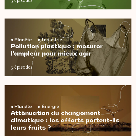
3 épisodes
π
Planète
π
Industrie
Pollution plastique : mesurer
l'ampleur pour mieux agir
3 épisodes
π
Planète
π
Énergie
Atténuation du changement
climatique : les efforts portent-ils
leurs fruits ?