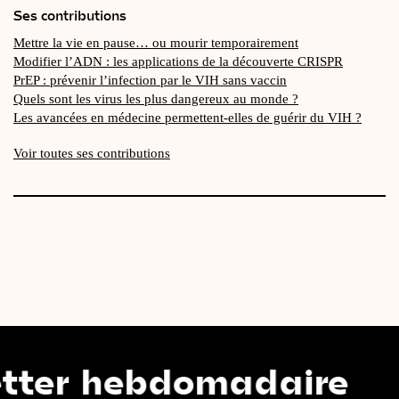
Ses contributions
Mettre la vie en pause… ou mourir temporairement
Modifier l’ADN : les applications de la découverte CRISPR
PrEP : prévenir l’infection par le VIH sans vaccin
Quels sont les virus les plus dangereux au monde ?
Les avancées en médecine permettent-elles de guérir du VIH ?
Voir toutes ses contributions
hebdomadaire
N