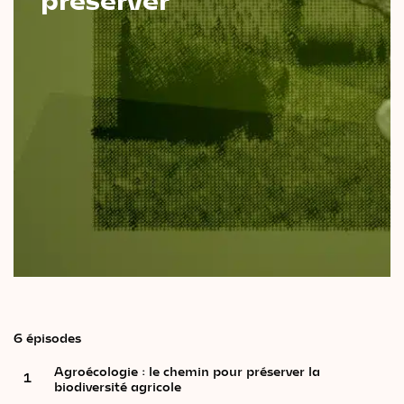
Le
magazine
3,14
Vidéos
&
Podcast
6 épisodes
Agroécologie : le chemin pour préserver la
1
biodiversité agricole