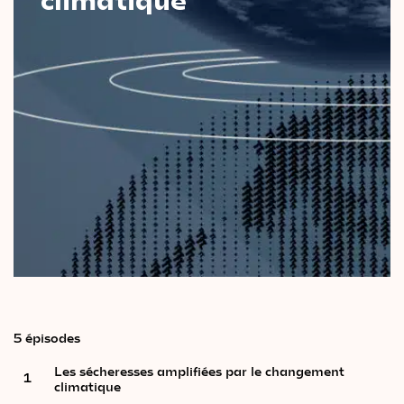
Le
magazine
3,14
Vidéos
&
Podcast
5 épisodes
Les sécheresses amplifiées par le changement
1
climatique