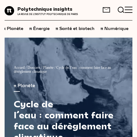
Planète
Polytechnique insights
FR
EN
LA REVUE DE L'INSTITUT POLYTECHNIQUE DE PARIS
Énergie
π
π
π
π
π
Planète
Énergie
Santé et biotech
Numérique
Santé
et
biotech
Numérique
Espace
Économie
Accueil
/
Dossiers
/
Planète
/
Cycle de l’eau : comment faire face au
dérèglement climatique
Industrie
π
Planète
Science
et
technologies
Cycle
de
Société
l’eau : comment
faire
Géopolitique
face
au
dérèglement
climatique
Neurosciences