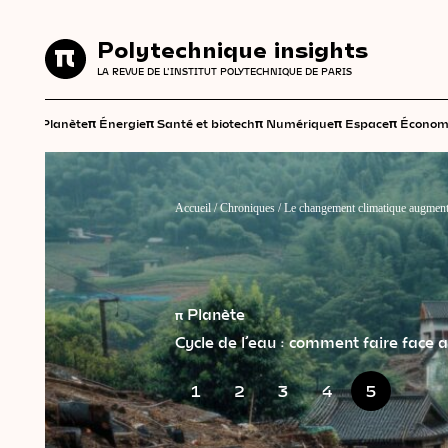
Polytechnique insights
Polytechnique insights
LA REVUE DE L'INSTITUT POLYTECHNIQUE DE PARIS
LA REVUE DE L'INSTITUT POLYTECHNIQUE DE PARIS
π
π
π
π
π
π
Planète
Énergie
Santé et biotech
Numérique
Espace
Économ
Accueil
/
Chroniques
/
Le changement climatique augmente 
π Planète
Cycle de l’eau : comment faire face
1
2
3
4
5