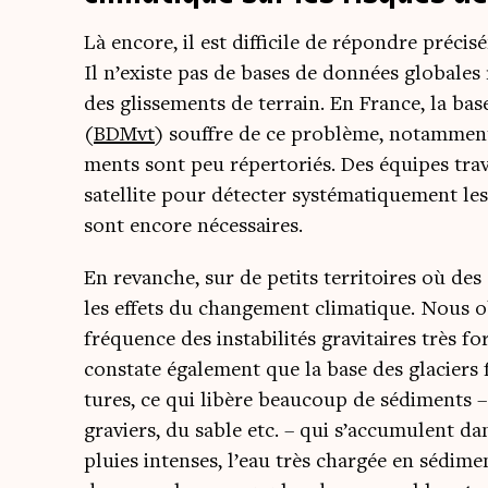
Là encore, il est dif­fi­cile de répondre pré­c
Il n’existe pas de bases de don­nées glo­bales
des glis­se­ments de ter­rain. En France, la ba
(
BDMvt
) souffre de ce pro­blème, notam­ment 
ments sont peu réper­to­riés. Des équipes tra­v
satel­lite pour détec­ter sys­té­ma­ti­que­ment l
sont encore nécessaires.
En revanche, sur de petits ter­ri­toires où des 
les effets du chan­ge­ment cli­ma­tique. Nous o
fré­quence des insta­bi­li­tés gra­vi­taires très fo
constate éga­le­ment que la base des gla­ciers 
tures, ce qui libère beau­coup de sédi­ment
gra­viers, du sable etc. – qui s’accumulent dan
pluies intenses, l’eau très char­gée en sédi­me