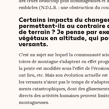
des crues beau­coup plus dom­ma­geables et a
embâcles (N.D.L.R. : une obs­truc­tion du cou
Certains impacts du change
permettent-ils au contraire 
de terrain ? Je pense par ex
végétaux en altitude, qui pou
versants.
C’est un sujet sur lequel la com­mu­nau­té scie
toires de mon­tagne s’adaptent en effet pro­gre
la pente est modi­fiée sous l’effet de l’érosio
ont lieu, etc. Mais son évo­lu­tion actuelle es
les ver­sants n’aient pas le temps de s’adapter
ments catas­tro­phiques, dont des glis­se­ments
directs des acti­vi­tés humaines peuvent limi­t
montagneuses.