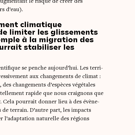
ug­men­tant le risque de créer des
rs d’eau).
ment climatique
de limiter les glissements
emple à la migration des
rrait stabiliser les
n­ti­fique se penche aujourd’hui. Les ter­ri­
s­si­ve­ment aux chan­ge­ments de cli­mat :
n, des chan­ge­ments d’espèces végé­tales
t tel­le­ment rapide que nous crai­gnons que
. Cela pour­rait don­ner lieu à des évè­ne­
 de ter­rain. D’autre part, les impacts
er l’adaptation natu­relle des régions