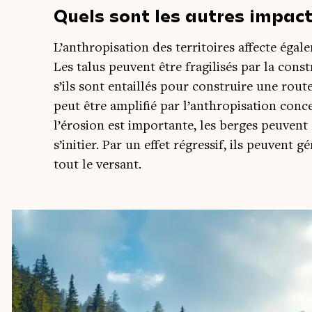
Quels sont les autres impact
L’anthropisation des ter­ri­toires affecte éga­le
Les talus peuvent être fra­gi­li­sés par la con
s’ils sont entaillés pour construire une route
peut être ampli­fié par l’anthropisation conc
l’érosion est impor­tante, les berges peuvent d
s’initier. Par un effet régres­sif, ils peuvent 
tout le versant.