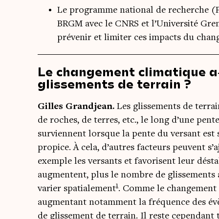
Le programme national de recherche (P
BRGM avec le CNRS et l’Université Gren
prévenir et limiter ces impacts du cha
Le changement climatique a‑t
glissements de terrain ?
Gilles Grand­jean.
Les glis­se­ments de ter­ra
de roches, de terres, etc., le long d’une pente) 
sur­viennent lorsque la pente du ver­sant est su
pro­pice. À cela, d’autres fac­teurs peuvent s’aj
exemple les ver­sants et favo­risent leur désta­bi­l
aug­mentent, plus le nombre de glis­se­ments a
1
varier spa­tia­le­ment
. Comme le chan­ge­ment cli
aug­men­tant notam­ment la fré­quence des évè
de glis­se­ment de ter­rain. Il reste cepen­dant t