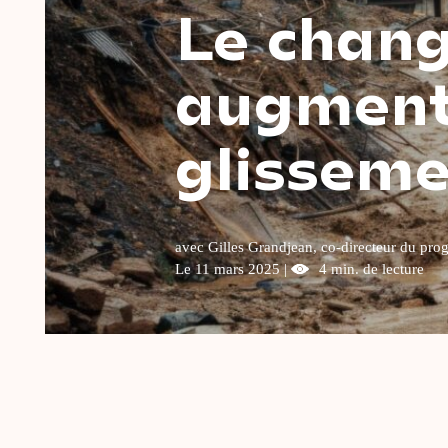
Le chan
augmente
glisseme
avec Gilles Grandjean, co-directeur du pr
Le 11 mars 2025 |
4 min. de lecture