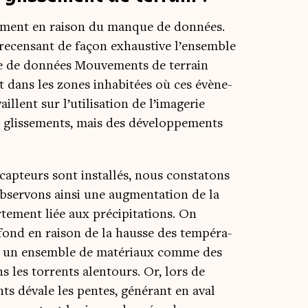
i­sé­ment en rai­son du manque de don­nées.
 recen­sant de façon exhaus­tive l’ensemble
se de don­nées Mou­ve­ments de ter­rain
dans les zones inha­bi­tées où ces évè­ne­
aillent sur l’utilisation de l’imagerie
es glis­se­ments, mais des déve­lop­pe­ments
cap­teurs sont ins­tal­lés, nous consta­tons
bser­vons ain­si une aug­men­ta­tion de la
r­te­ment liée aux pré­ci­pi­ta­tions. On
fond en rai­son de la hausse des tem­pé­ra­
s – un ensemble de maté­riaux comme des
s les tor­rents alen­tours. Or, lors de
nts dévale les pentes, géné­rant en aval