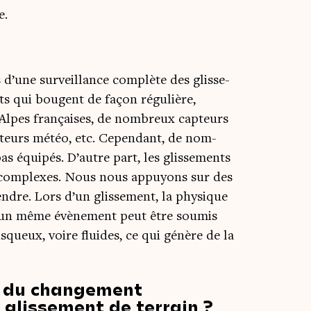
e.
d’une sur­veillance com­plète des glis­se­
nts qui bougent de façon régu­lière,
lpes fran­çaises, de nom­breux cap­teurs
cap­teurs météo, etc. Cepen­dant, de nom­
s équi­pés. D’autre part, les glis­se­ments
nt com­plexes. Nous nous appuyons sur des
re. Lors d’un glis­se­ment, la phy­sique
r : un même évè­ne­ment peut être sou­mis
is­queux, voire fluides, ce qui génère de la
s du changement
 glissement de terrain ?