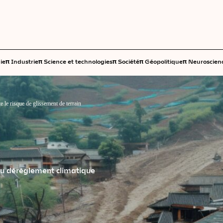
π
π
π
π
π
ie
Industrie
Science et technologies
Société
Géopolitique
Neuroscien
le risque de glissement de terrain
 au dérèglement climatique