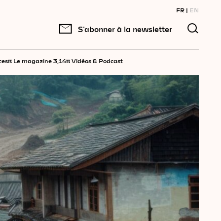
FR
EN
S'abonner à la newsletter
π
π
ces
Le magazine 3,14
Vidéos & Podcast