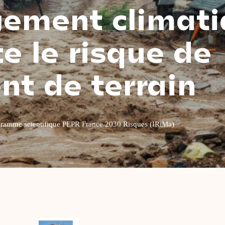
gement climat
 le risque de
nt de terrain
ogramme scientifique PEPR France 2030 Risques (IRiMa)