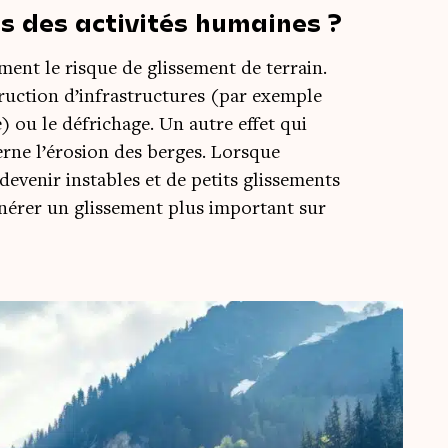
s des activités humaines ?
­ment le risque de glis­se­ment de ter­rain.
struc­tion d’infrastructures (par exemple
) ou le défri­chage. Un autre effet qui
erne l’érosion des berges. Lorsque
eve­nir instables et de petits glis­se­ments
géné­rer un glis­se­ment plus impor­tant sur