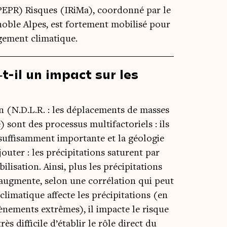
EPR) Risques (IRiMa), coordonné par le
oble Alpes, est fortement mobilisé pour
ngement climatique.
-il un impact sur les
in (N.D.L.R. : les dépla­ce­ments de masses
sont des pro­ces­sus mul­ti­fac­to­riels : ils
f­fi­sam­ment impor­tante et la géo­lo­gie
outer : les pré­ci­pi­ta­tions saturent par
i­sa­tion. Ain­si, plus les pré­ci­pi­ta­tions
ug­mente, selon une cor­ré­la­tion qui peut
­ma­tique affecte les pré­ci­pi­ta­tions (en
­ne­ments extrêmes), il impacte le risque
rès dif­fi­cile d’établir le rôle direct du