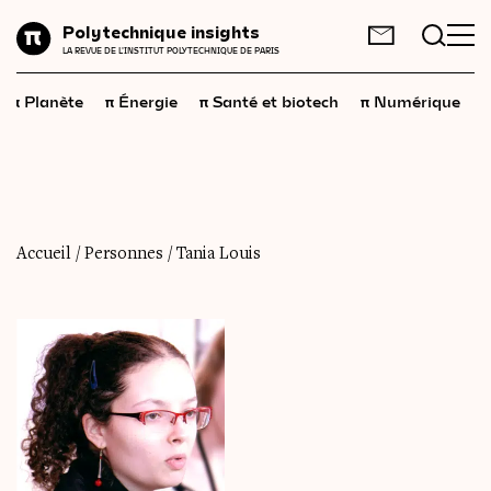
Planète
Polytechnique insights
FR
EN
LA REVUE DE L'INSTITUT POLYTECHNIQUE DE PARIS
Énergie
π
π
π
π
π
Planète
Énergie
Santé et biotech
Numérique
Santé
et
biotech
Numérique
Espace
Économie
Accueil
/
Personnes
/
Tania Louis
Industrie
Science
et
technologies
Société
Géopolitique
Neurosciences