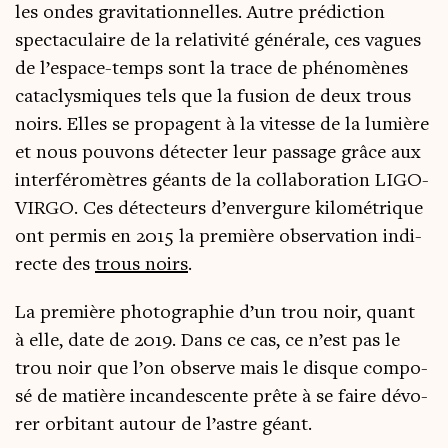
les ondes gra­vi­ta­tion­nelles. Autre pré­dic­tion
spec­ta­cu­laire de la rela­ti­vi­té géné­rale, ces vagues
de l’espace-temps sont la trace de phé­no­mènes
cata­clys­miques tels que la fusion de deux trous
noirs. Elles se pro­pagent à la vitesse de la lumière
et nous pou­vons détec­ter leur pas­sage grâce aux
inter­fé­ro­mètres géants de la col­la­bo­ra­tion LIGO-
VIRGO. Ces détec­teurs d’envergure kilo­mé­trique
ont per­mis en 2015 la pre­mière obser­va­tion indi­
recte des
trous noirs
.
La pre­mière pho­to­gra­phie d’un trou noir, quant
à elle, date de 2019. Dans ce cas, ce n’est pas le
trou noir que l’on observe mais le disque com­po­
sé de matière incan­des­cente prête à se faire dévo­
rer orbi­tant autour de l’astre géant.