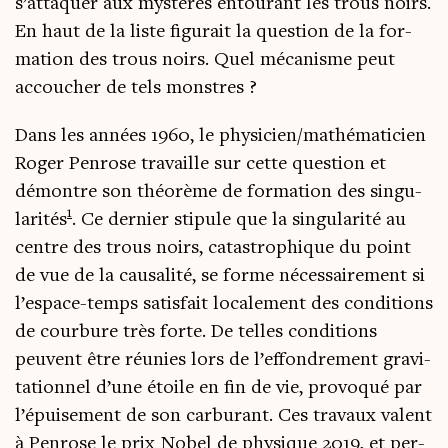
s’attaquer aux mys­tères entou­rant les trous noirs.
En haut de la liste figu­rait la ques­tion de la for­
ma­tion des trous noirs. Quel méca­nisme peut
accou­cher de tels monstres ?
Dans les années 1960, le physicien/mathématicien
Roger Pen­rose tra­vaille sur cette ques­tion et
démontre son théo­rème de for­ma­tion des sin­gu­
1
la­ri­tés
. Ce der­nier sti­pule que la sin­gu­la­ri­té au
centre des trous noirs, catas­tro­phique du point
de vue de la cau­sa­li­té, se forme néces­sai­re­ment si
l’espace-temps satis­fait loca­le­ment des condi­tions
de cour­bure très forte. De telles condi­tions
peuvent être réunies lors de l’effondrement gra­vi­
ta­tion­nel d’une étoile en fin de vie, pro­vo­qué par
l’épuisement de son car­bu­rant. Ces tra­vaux valent
à Pen­rose le prix Nobel de phy­sique 2019, et per­