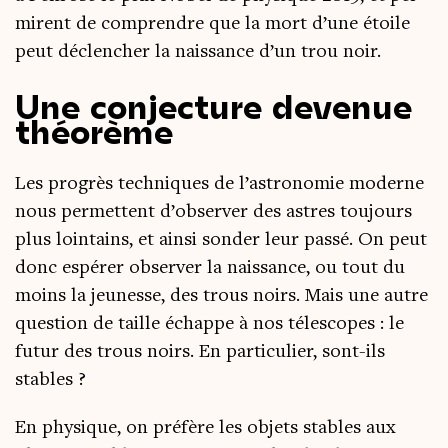
mirent de com­prendre que la mort d’une étoile
peut déclen­cher la nais­sance d’un trou noir.
Une conjecture devenue
théorème
Les pro­grès tech­niques de l’astronomie moderne
nous per­mettent d’observer des astres tou­jours
plus loin­tains, et ain­si son­der leur pas­sé. On peut
donc espé­rer obser­ver la nais­sance, ou tout du
moins la jeu­nesse, des trous noirs. Mais une autre
ques­tion de taille échappe à nos téles­copes : le
futur des trous noirs. En par­ti­cu­lier, sont-ils
stables ?
En phy­sique, on pré­fère les objets stables aux