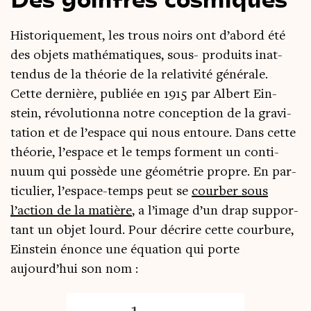
His­to­ri­que­ment, les trous noirs ont d’abord été
des objets mathé­ma­tiques, sous- pro­duits inat­
ten­dus de la théo­rie de la rela­ti­vi­té géné­rale.
Cette der­nière, publiée en 1915 par Albert Ein­
stein, révo­lu­tion­na notre concep­tion de la gra­vi­
ta­tion et de l’espace qui nous entoure. Dans cette
théo­rie, l’espace et le temps forment un conti­
nuum qui pos­sède une géo­mé­trie propre. En par­
ti­cu­lier, l’espace-temps peut se
cour­ber sous
l’action de la matière
, a l’image d’un drap sup­por­
tant un objet lourd. Pour décrire cette cour­bure,
Ein­stein énonce une équa­tion qui porte
aujourd’hui son nom :