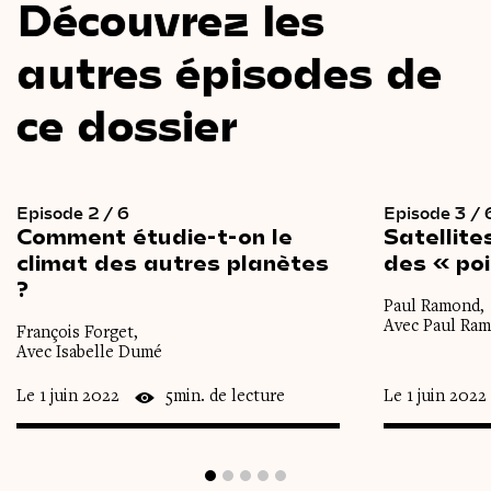
Découvrez les
autres épisodes de
ce dossier
Episode 2 / 6
Episode 3 / 
Comment
étudie-t-on
le
Satellites
climat
des
autres
planètes
des
« po
?
Paul Ramond,
Avec Paul Ra
François Forget,
Avec Isabelle Dumé
Le 1 juin 2022
5min. de lecture
Le 1 juin 2022