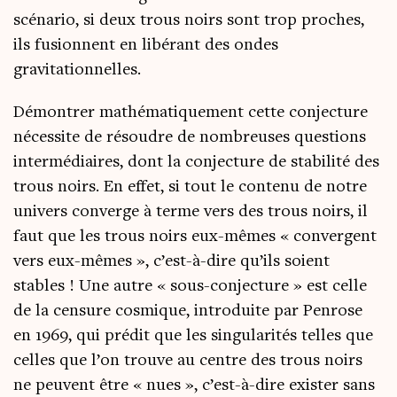
scé­na­rio, si deux trous noirs sont trop proches,
ils fusionnent en libé­rant des ondes
gravitationnelles.
Démon­trer mathé­ma­ti­que­ment cette conjec­ture
néces­site de résoudre de nom­breuses ques­tions
inter­mé­diaires, dont la conjec­ture de sta­bi­li­té des
trous noirs. En effet, si tout le conte­nu de notre
uni­vers converge à terme vers des trous noirs, il
faut que les trous noirs eux-mêmes « convergent
vers eux-mêmes », c’est-à-dire qu’ils soient
stables ! Une autre « sous-conjec­ture » est celle
de la cen­sure cos­mique, intro­duite par Pen­rose
en 1969, qui pré­dit que les sin­gu­la­ri­tés telles que
celles que l’on trouve au centre des trous noirs
ne peuvent être « nues », c’est-à-dire exis­ter sans