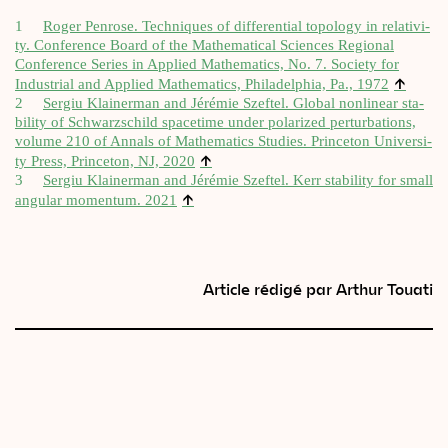
1
Roger Pen­rose. Tech­niques of dif­fe­ren­tial topo­lo­gy in rela­ti­vi­
ty. Confe­rence Board of the Mathe­ma­ti­cal Sciences Regio­nal
Confe­rence Series in Applied Mathe­ma­tics, No. 7. Socie­ty for
↑
Indus­trial and Applied Mathe­ma­tics, Phi­la­del­phia, Pa., 1972
2
Ser­giu Klai­ner­man and Jéré­mie Szef­tel. Glo­bal non­li­near sta­
bi­li­ty of Schwarz­schild spa­ce­time under pola­ri­zed per­tur­ba­tions,
volume 210 of Annals of Mathe­ma­tics Stu­dies. Prin­ce­ton Uni­ver­si­
↑
ty Press, Prin­ce­ton, NJ, 2020
3
Ser­giu Klai­ner­man and Jéré­mie Szef­tel. Kerr sta­bi­li­ty for small
↑
angu­lar momen­tum. 2021
Article rédigé par Arthur Touati