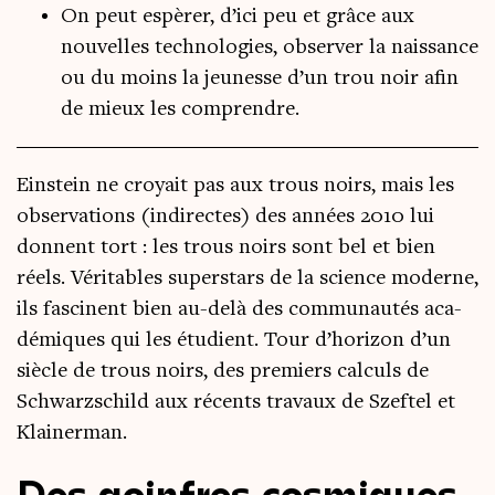
On peut espèrer, d’ici peu et grâce aux
nouvelles technologies, observer la naissance
ou du moins la jeunesse d’un trou noir afin
de mieux les comprendre.
Ein­stein ne croyait pas aux trous noirs, mais les
obser­va­tions (indi­rectes) des années 2010 lui
donnent tort : les trous noirs sont bel et bien
réels. Véri­tables super­stars de la science moderne,
ils fas­cinent bien au-delà des com­mu­nau­tés aca­
dé­miques qui les étu­dient. Tour d’horizon d’un
siècle de trous noirs, des pre­miers cal­culs de
Schwarz­schild aux récents tra­vaux de Szef­tel et
Klainerman.
Des goinfres cosmiques