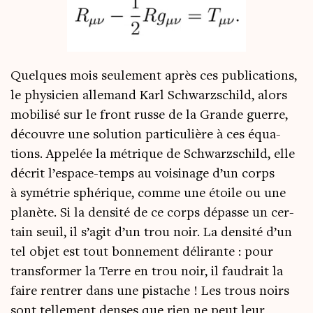
Quelques mois seule­ment après ces publi­ca­tions,
le phy­si­cien alle­mand Karl Schwarz­schild, alors
mobi­li­sé sur le front russe de la Grande guerre,
découvre une solu­tion par­ti­cu­lière à ces équa­
tions. Appe­lée la métrique de Schwarz­schild, elle
décrit l’espace-temps au voi­si­nage d’un corps
à symé­trie sphé­rique, comme une étoile ou une
pla­nète. Si la den­si­té de ce corps dépasse un cer­
tain seuil, il s’agit d’un trou noir. La den­si­té d’un
tel objet est tout bon­ne­ment déli­rante : pour
trans­for­mer la Terre en trou noir, il fau­drait la
faire ren­trer dans une pis­tache ! Les trous noirs
sont tel­le­ment denses que rien ne peut leur