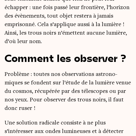
échap­per : une fois pas­sé leur fron­tière, l’horizon
des évè­ne­ments, tout objet res­te­ra à jamais
empri­son­né. Cela s’applique aus­si à la lumière !
Ain­si, les trous noirs n’émettent aucune lumière,
d’où leur nom.
Comment les observer ?
Pro­blème : toutes nos obser­va­tions astro­no­
miques se fondent sur l’étude de la lumière venue
du cos­mos, récu­pé­rée par des téles­copes ou par
nos yeux. Pour obser­ver des trous noirs, il faut
donc ruser !
Une solu­tion radi­cale consiste à ne plus
s’intéresser aux ondes lumi­neuses et à détec­ter