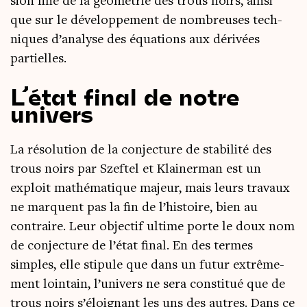
sion fine de la géo­mé­trie des trous noirs, ain­si
que sur le déve­lop­pe­ment de nom­breuses tech­
niques d’analyse des équa­tions aux déri­vées
partielles.
L’état final de notre
univers
La réso­lu­tion de la conjec­ture de sta­bi­li­té des
trous noirs par Szef­tel et Klai­ner­man est un
exploit mathé­ma­tique majeur, mais leurs tra­vaux
ne marquent pas la fin de l’histoire, bien au
contraire. Leur objec­tif ultime porte le doux nom
de conjec­ture de l’état final. En des termes
simples, elle sti­pule que dans un futur extrê­me­
ment loin­tain, l’univers ne sera consti­tué que de
trous noirs s’éloignant les uns des autres. Dans ce