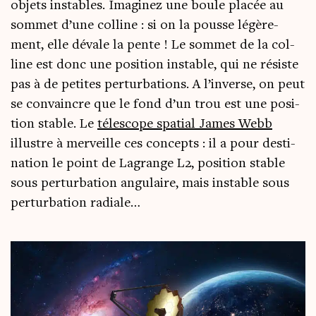
objets instables. Ima­gi­nez une boule pla­cée au
som­met d’une col­line : si on la pousse légè­re­
ment, elle dévale la pente ! Le som­met de la col­
line est donc une posi­tion instable, qui ne résiste
pas à de petites per­tur­ba­tions. A l’inverse, on peut
se convaincre que le fond d’un trou est une posi­
tion stable. Le
téles­cope spa­tial James Webb
illustre à mer­veille ces concepts : il a pour des­ti­
na­tion le point de Lagrange L2, posi­tion stable
sous per­tur­ba­tion angu­laire, mais instable sous
per­tur­ba­tion radiale…