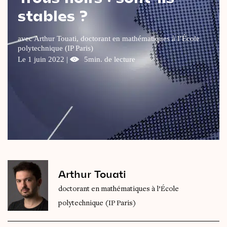
stables ?
Le
magazine
3,14
Vidéos
&
Podcast
avec Arthur Touati, doctorant en mathématiques à l’École
polytechnique (IP Paris)
Le 1 juin 2022 |
5min. de lecture
Arthur Touati
doctorant en mathématiques à l’École
polytechnique (IP Paris)