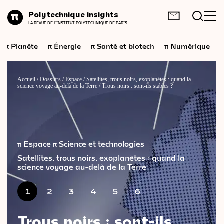
Planète
Polytechnique insights
FR
EN
LA REVUE DE L'INSTITUT POLYTECHNIQUE DE PARIS
Énergie
π
π
π
π
π
Planète
Énergie
Santé et biotech
Numérique
Santé
et
biotech
Numérique
Accueil
/
Dossiers
/
Espace
/
Satellites, trous noirs, exoplanètes : quand la
science voyage au-delà de la Terre
/
Trous noirs : sont-ils stables ?
Espace
Économie
Industrie
π Espace
π Science et technologies
Science
et
technologies
Satellites, trous noirs, exoplanètes : quand la
science voyage au-delà de la Terre
Société
1
2
3
4
5
6
Géopolitique
Trous noirs : sont-ils
Neurosciences