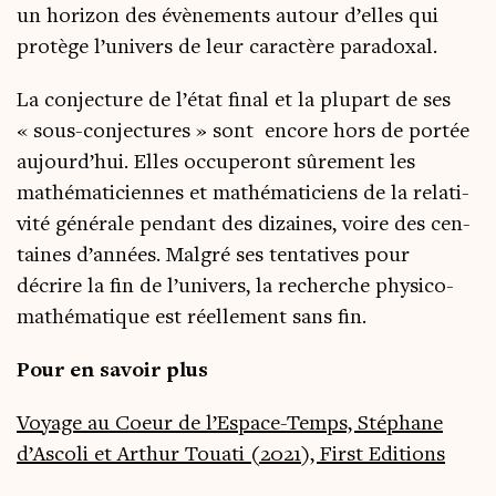
un hori­zon des évè­ne­ments autour d’elles qui
pro­tège l’univers de leur carac­tère paradoxal.
La conjec­ture de l’état final et la plu­part de ses
« sous-conjec­tures » sont encore hors de por­tée
aujourd’hui. Elles occu­pe­ront sûre­ment les
mathé­ma­ti­ciennes et mathé­ma­ti­ciens de la rela­ti­
vi­té géné­rale pen­dant des dizaines, voire des cen­
taines d’années. Mal­gré ses ten­ta­tives pour
décrire la fin de l’univers, la recherche phy­si­co-
mathé­ma­tique est réel­le­ment sans fin.
Pour en savoir plus
Voyage au Coeur de l’Espace-Temps, Sté­phane
d’Ascoli et Arthur Toua­ti (2021), First Edi­tions