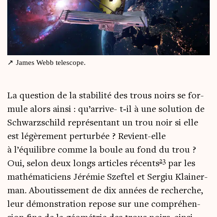
James Webb telescope.
La ques­tion de la sta­bi­li­té des trous noirs se for­
mule alors ain­si : qu’arrive- t‑il à une solu­tion de
Schwarz­schild repré­sen­tant un trou noir si elle
est légè­re­ment per­tur­bée ? Revient-elle
à l’équilibre comme la boule au fond du trou ?
2
3
Oui, selon deux longs articles récents
par les
mathé­ma­ti­ciens Jéré­mie Szef­tel et Ser­giu Klai­ner­
man. Abou­tis­se­ment de dix années de recherche,
leur démons­tra­tion repose sur une com­pré­hen­