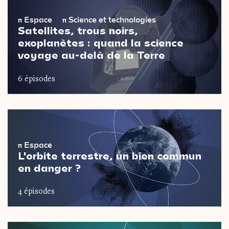
π
Espace
π
Science et technologies
Satellites, trous noirs,
exoplanètes : quand la science
voyage au-delà de la Terre
6 épisodes
π
Espace
L'orbite terrestre, un bien commun
en danger ?
4 épisodes