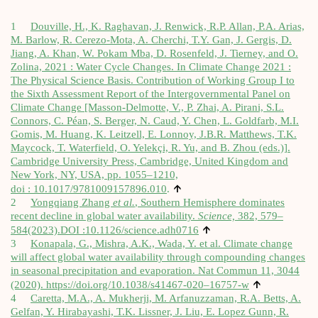
1
Dou­ville, H., K. Ragha­van, J. Ren­wick, R.P. Allan, P.A. Arias,
M. Bar­low, R. Cere­zo-Mota, A. Cher­chi, T.Y. Gan, J. Ger­gis, D.
Jiang, A. Khan, W. Pokam Mba, D. Rosen­feld, J. Tier­ney, and O.
Zoli­na, 2021 : Water Cycle Changes. In Cli­mate Change 2021 :
The Phy­si­cal Science Basis. Contri­bu­tion of Wor­king Group I to
the Sixth Assess­ment Report of the Inter­go­vern­men­tal Panel on
Cli­mate Change [Mas­son-Del­motte, V., P. Zhai, A. Pira­ni, S.L.
Connors, C. Péan, S. Ber­ger, N. Caud, Y. Chen, L. Gold­farb, M.I.
Gomis, M. Huang, K. Leit­zell, E. Lon­noy, J.B.R. Mat­thews, T.K.
May­cock, T. Water­field, O. Yelek­çi, R. Yu, and B. Zhou (eds.)].
Cam­bridge Uni­ver­si­ty Press, Cam­bridge, Uni­ted King­dom and
New York, NY, USA, pp. 1055–1210,
↑
doi :
10.1017/9781009157896.010
.
2
Yong­qiang Zhang
et al.
, Sou­thern Hemis­phere domi­nates
recent decline in glo­bal water avai­la­bi­li­ty.
Science,
382, 579–
↑
584(2023).DOI :
10.1126/science.adh0716
3
Kona­pa­la, G., Mish­ra, A.K., Wada, Y. et al. Cli­mate change
will affect glo­bal water avai­la­bi­li­ty through com­poun­ding changes
in sea­so­nal pre­ci­pi­ta­tion and eva­po­ra­tion. Nat Com­mun 11, 3044
↑
(2020).
https://doi.org/10.1038/s41467-020–16757‑w
4
Caret­ta, M.A., A. Mukher­ji, M. Arfa­nuz­za­man, R.A. Betts, A.
Gel­fan, Y. Hira­baya­shi, T.K. Liss­ner, J. Liu, E. Lopez Gunn, R.