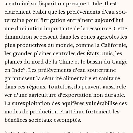
a entraî­né sa dis­pa­ri­tion presque totale. Il est
clai­re­ment éta­bli que les pré­lè­ve­ments d’eau sou­
ter­raine pour l’irrigation entraînent aujourd’hui
une dimi­nu­tion impor­tante de la res­source. Cette
dimi­nu­tion se res­sent dans les zones agri­coles les
plus pro­duc­tives du monde, comme la Cali­for­nie,
les grandes plaines cen­trales des États-Unis, les
plaines du nord de la Chine et le bas­sin du Gange
6
en Inde
. Les pré­lè­ve­ments d’eau sou­ter­raine
garan­tissent la sécu­ri­té ali­men­taire et sani­taire
dans ces régions. Tou­te­fois, ils peuvent aus­si rele­
ver d’une agri­cul­ture d’exportation non durable.
La sur­ex­ploi­ta­tion des aqui­fères vul­né­ra­bi­lise ces
modes de pro­duc­tion et atté­nue for­te­ment les
béné­fices socié­taux escomptés.