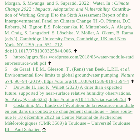
Mor­gan, S. Mwan­ga, and S. Supra­tid, 2022 : Water. In :
Cli­mate
Change 2022 : Impacts, Adap­ta­tion and Vul­ne­ra­bi­li­ty.
Contri­bu­
tion of Wor­king Group II to the Sixth Assess­ment Report of the
Inter­go­vern­men­tal Panel on Cli­mate Change [H.-O. Pört­ner, D.C.
Roberts, M. Tignor, E.S. Poloc­zans­ka, K. Min­ten­beck, A. Ale­gría,
M. Craig, S. Lang­sdorf, S. Löschke, V. Möl­ler, A. Okem, B. Rama
(eds.)]. Cam­bridge Uni­ver­si­ty Press, Cam­bridge, UK and New
York, NY, USA, pp. 551–712,
↑
doi:10.1017/9781009325844.006.
5
https://​upgro​.files​.word​press​.com/​2​0​1​8​/​0​3​/​w​a​t​e​r​-​m​o​d​u​l​e​-​s​t​u​d​
↑
e​n​t​-​r​e​s​o​u​r​c​e​-​w​e​b.pdf
6
de Graaf, I.E.M., Glee­son, T., (Rens) van Beek, L.P.H.
et al.
Envi­ron­men­tal flow limits to glo­bal ground­wa­ter pum­ping.
Nature
↑
574
, 90–94 (2019).
https://doi.org/10.1038/s41586-019‑1594‑4
7
Dou­ville H. and K. Willett (2023) A drier than expec­ted
future, sup­por­ted by near-sur­face rela­tive humi­di­ty obser­va­tions.
↑
Sc. Adv., 9, eade6253,
https://​doi​.org/​1​0​.​1​1​2​6​/​s​c​i​a​d​v​.​a​d​e6253
8
Cos­tan­ti­ni, M. : Étude de l’évolution de la res­source mon­diale
en eau dans un contexte de chan­ge­ment cli­ma­tique – thèse sou­te­
nue le 18 décembre 2023 au Centre Natio­nal de Recherches
Météo­ro­lo­giques (UMR 3589) à Tou­louse – Uni­ver­si­té Tou­louse
↑
III – Paul Saba­tier.