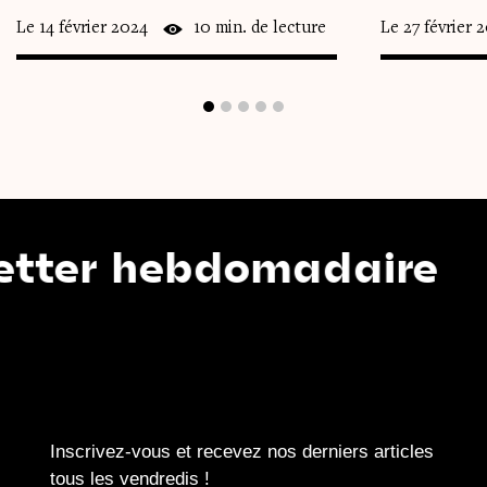
Le 14 février 2024
10 min. de lecture
Le 27 février 
hebdomadaire
N