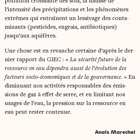
pol­lu­tion crois­sante des sols, la hausse de
l’intensité des pré­ci­pi­ta­tions et les phé­no­mènes
extrêmes qui entraînent un les­si­vage des conta­
mi­nants (pes­ti­cides, engrais, anti­bio­tiques)
jusqu’aux aquifères.
Une chose est en revanche cer­taine d’après le der­
nier rap­port du GIEC : «
La sécu­ri­té future de la
res­source en eau dépen­dra aus­si de l’évolution des
fac­teurs socio-éco­no­miques et de la gou­ver­nance
. » En
dimi­nuant nos acti­vi­tés res­pon­sables des émis­
sions de gaz à effet de serre, et en limi­tant nos
usages de l’eau, la pres­sion sur la res­source en
eau peut res­ter contenue.
Anaïs Marechal