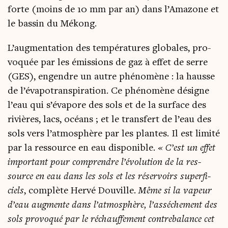
forte (moins de 10 mm par an) dans l’Amazone et
le bas­sin du Mékong.
L’augmentation des tem­pé­ra­tures glo­bales, pro­
vo­quée par les émis­sions de gaz à effet de serre
(GES), engendre un autre phé­no­mène : la hausse
de l’évapotranspiration. Ce phé­no­mène désigne
l’eau qui s’évapore des sols et de la sur­face des
rivières, lacs, océans ; et le trans­fert de l’eau des
sols vers l’atmosphère par les plantes. Il est limi­té
par la res­source en eau dis­po­nible.
« C’est un effet
impor­tant pour com­prendre l’é­vo­lu­tion de la res­
source en eau dans les sols et les réser­voirs super­fi­
ciels
, com­plète Her­vé Dou­ville.
Même si la vapeur
d’eau aug­mente dans l’atmosphère, l’asséchement des
sols pro­vo­qué par le réchauf­fe­ment contre­ba­lance cet