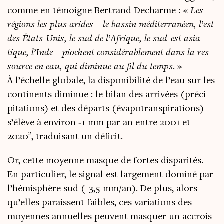
comme en témoigne Ber­trand Decharme : «
Les
régions les plus arides – le bas­sin médi­ter­ra­néen, l’est
des États-Unis, le sud de l’Afrique, le sud-est asia­
tique, l’Inde – piochent consi­dé­ra­ble­ment dans la res­
source en eau, qui dimi­nue au fil du temps
. »
À l’échelle glo­bale, la dis­po­ni­bi­li­té de l’eau sur les
conti­nents dimi­nue : le bilan des arri­vées (pré­ci­
pi­ta­tions) et des départs (éva­po­trans­pi­ra­tions)
s’élève à envi­ron ‑1 mm par an entre 2001 et
2
2020
, tra­dui­sant un déficit.
Or, cette moyenne masque de fortes dis­pa­ri­tés.
En par­ti­cu­lier, le signal est lar­ge­ment domi­né par
l’hémisphère sud (-3,5 mm/an). De plus, alors
qu’elles paraissent faibles, ces varia­tions des
moyennes annuelles peuvent mas­quer un accrois­