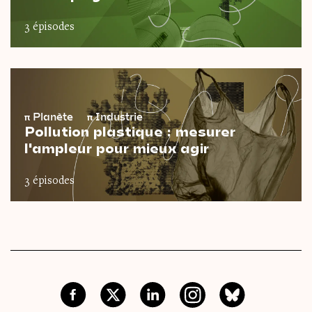
3 épisodes
π
Planète
π
Industrie
Pollution plastique : mesurer
l'ampleur pour mieux agir
3 épisodes