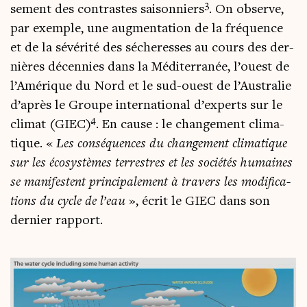
3
se­ment des contrastes sai­son­niers
. On observe,
par exemple, une aug­men­ta­tion de la fré­quence
et de la sévé­ri­té des séche­resses au cours des der­
nières décen­nies dans la Médi­ter­ra­née, l’ouest de
l’Amérique du Nord et le sud-ouest de l’Australie
d’après le Groupe inter­na­tio­nal d’experts sur le
4
cli­mat (GIEC)
. En cause : le chan­ge­ment cli­ma­
tique. «
Les consé­quences du chan­ge­ment cli­ma­tique
sur les éco­sys­tèmes ter­restres et les socié­tés humaines
se mani­festent prin­ci­pa­le­ment à tra­vers les modi­fi­ca­
tions du cycle de l’eau
», écrit le GIEC dans son
der­nier rapport.