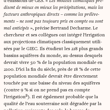
d’émissions de GES. «
Les modèles cli­ma­tiques pré­
disent de mieux en mieux les pré­ci­pi­ta­tions, mais les
fac­teurs anthro­piques directs – comme les pré­lè­ve­
ments – ne sont pas tou­jours pris en compte ou sont
mal anti­ci­pés
», pré­cise Ber­trand Decharme. Le
cher­cheur et ses col­lègues ont inté­gré l’irrigation
aux pro­jec­tions cli­ma­tiques clas­si­que­ment uti­li­
sées par le GIEC. Ils étu­dient les 218 plus grands
bas­sins aqui­fères du monde, au-des­sus des­quels
devrait vivre 50 % de la popu­la­tion mon­diale en
2100. D’ici la fin du siècle, près de 18 % de cette
popu­la­tion mon­diale devrait être direc­te­ment
tou­chée par une baisse du niveau des aqui­fères
(contre 9 % si on ne prend pas en compte
8
l’irrigation
). Il est éga­le­ment pro­bable que la
qua­li­té de l’eau sou­ter­raine soit dégra­dée par la