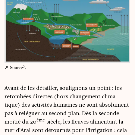
5
Source
.
Avant de les détailler, sou­li­gnons un point : les
retom­bées directes (hors chan­ge­ment cli­ma­
tique) des acti­vi­tés humaines ne sont abso­lu­ment
pas à relé­guer au second plan. Dès la seconde
ème
moi­tié du 20
siècle, les fleuves ali­men­tant la
mer d’Aral sont détour­nés pour l’irrigation : cela