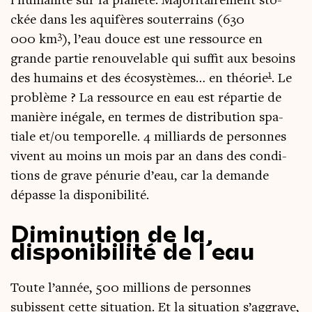
l’humanité sur la pla­nète. Majo­ri­tai­re­ment sto­
ckée dans les aqui­fères sou­ter­rains (630
3
000 km
), l’eau douce est une res­source en
grande par­tie renou­ve­lable qui suf­fit aux besoins
1
des humains et des éco­sys­tèmes… en théo­rie
. Le
pro­blème ? La res­source en eau est répar­tie de
manière inégale, en termes de dis­tri­bu­tion spa­
tiale et/ou tem­po­relle. 4 mil­liards de per­sonnes
vivent au moins un mois par an dans des condi­
tions de grave pénu­rie d’eau, car la demande
dépasse la disponibilité.
Diminution de la
disponibilité de l’eau
Toute l’année, 500 mil­lions de per­sonnes
subissent cette situa­tion. Et la situa­tion s’aggrave,