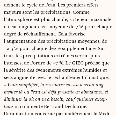
dé­ment le cycle de l’eau. Les pre­miers effets
majeurs sont les pré­ci­pi­ta­tions. Comme
l’atmosphère est plus chaude, sa teneur maxi­male
en eau aug­mente en moyenne de 7 % pour chaque
degré de réchauf­fe­ment. Cela favo­rise
l’augmentation des pré­ci­pi­ta­tions moyennes, de
1 à 3 % pour chaque degré sup­plé­men­taire. Sur­
tout, les pré­ci­pi­ta­tions extrêmes seront plus
intenses, de l’ordre de +7 %. Le GIEC pré­cise que
la sévé­ri­té des évè­ne­ments extrêmes humides et
secs aug­mente avec le réchauf­fe­ment cli­ma­tique.
«
Pour sim­pli­fier, la res­source en eau devrait aug­
men­ter là où l’eau est déjà pré­sente en abon­dance, et
dimi­nuer là où on en a besoin, sauf quelques excep­
tions
», com­mente Ber­trand Decharme.
L’aridification concerne par­ti­cu­liè­re­ment la Médi­