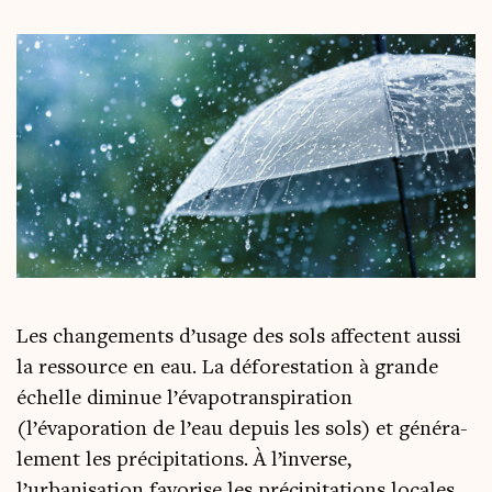
Les chan­ge­ments d’usage des sols affectent aus­si
la res­source en eau. La défo­res­ta­tion à grande
échelle dimi­nue l’évapotranspiration
(l’évaporation de l’eau depuis les sols) et géné­ra­
le­ment les pré­ci­pi­ta­tions. À l’inverse,
l’urbanisation favo­rise les pré­ci­pi­ta­tions locales