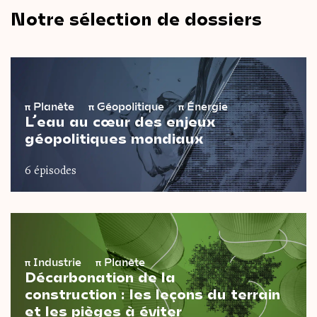
Notre sélection de dossiers
π
Planète
π
Géopolitique
π
Énergie
L’eau au cœur des enjeux
géopolitiques mondiaux
6 épisodes
π
Industrie
π
Planète
Décarbonation de la
construction : les leçons du terrain
et les pièges à éviter