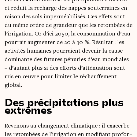
et réduit la recharge des nappes sou­ter­raines en
rai­son des sols imper­méa­bi­li­sés. Ces effets sont
du même ordre de gran­deur que les retom­bées de
l’irrigation. Or d’ici 2050, la consom­ma­tion d’eau
pour­rait aug­men­ter de 20 à 30 %. Résul­tat : les
acti­vi­tés humaines pour­raient deve­nir la cause
domi­nante des futures pénu­ries d’eau mon­diales
– d’autant plus si des efforts d’atténuation sont
mis en œuvre pour limi­ter le réchauf­fe­ment
global.
Des précipitations plus
extrêmes
Reve­nons au chan­ge­ment cli­ma­tique : il exa­cerbe
les retom­bées de l’irrigation en modi­fiant pro­fon­