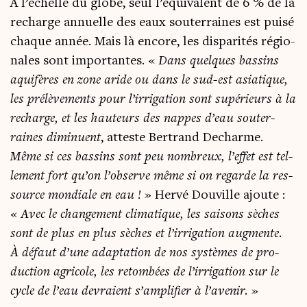
À l’échelle du globe, seul l’équivalent de 6 % de la
recharge annuelle des eaux sou­ter­raines est pui­sé
chaque année. Mais là encore, les dis­pa­ri­tés régio­
nales sont impor­tantes. «
Dans quelques bas­sins
aqui­fères en zone aride ou dans le sud-est asia­tique,
les pré­lè­ve­ments pour l’irrigation sont supé­rieurs à la
recharge, et les hau­teurs des nappes d’eau sou­ter­
raines dimi­nuent
, atteste Ber­trand Decharme.
Même si ces bas­sins sont peu nom­breux, l’effet est tel­
le­ment fort qu’on l’observe même si on regarde la res­
source mon­diale en eau !
» Her­vé Dou­ville ajoute :
«
Avec le chan­ge­ment cli­ma­tique, les sai­sons sèches
sont de plus en plus sèches et l’irrigation aug­mente.
À défaut d’une adap­ta­tion de nos sys­tèmes de pro­
duc­tion agri­cole, les retom­bées de l’irrigation sur le
cycle de l’eau devraient s’amplifier à l’avenir.
»