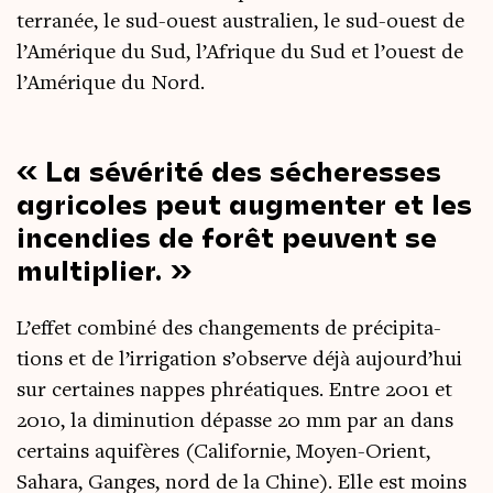
ter­ra­née, le sud-ouest aus­tra­lien, le sud-ouest de
l’Amérique du Sud, l’Afrique du Sud et l’ouest de
l’Amérique du Nord.
La sévé­ri­té des séche­resses
agri­coles peut aug­men­ter et les
incen­dies de forêt peuvent se
multiplier.
L’effet com­bi­né des chan­ge­ments de pré­ci­pi­ta­
tions et de l’irrigation s’observe déjà aujourd’hui
sur cer­taines nappes phréa­tiques. Entre 2001 et
2010, la dimi­nu­tion dépasse 20 mm par an dans
cer­tains aqui­fères (Cali­for­nie, Moyen-Orient,
Saha­ra, Ganges, nord de la Chine). Elle est moins