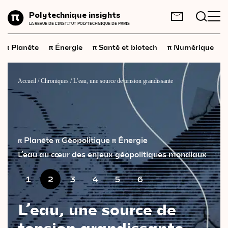
Planète
Polytechnique insights
FR
EN
LA REVUE DE L'INSTITUT POLYTECHNIQUE DE PARIS
Énergie
π
π
π
π
π
Planète
Énergie
Santé et biotech
Numérique
Santé
et
biotech
Numérique
Accueil
/
Chroniques
/
L’eau, une source de tension grandissante
Espace
Économie
Industrie
π Planète
π Géopolitique
π Énergie
L’eau au cœur des enjeux géopolitiques mondiaux
Science
et
technologies
Société
1
2
3
4
5
6
Géopolitique
L’eau, une source de
tension grandissante
Neurosciences