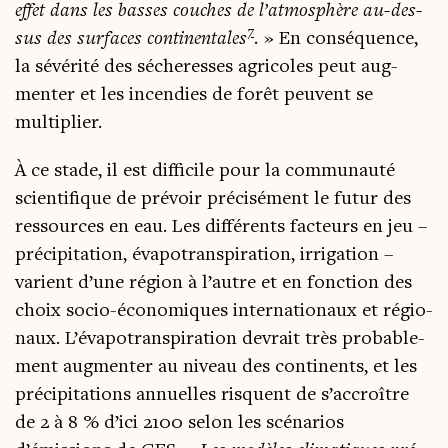
effet dans les basses couches de l’atmosphère au-des­
7
sus des sur­faces conti­nen­tales
.
» En consé­quence,
la sévé­ri­té des séche­resses agri­coles peut aug­
men­ter et les incen­dies de forêt peuvent se
multiplier.
À ce stade, il est dif­fi­cile pour la com­mu­nau­té
scien­ti­fique de pré­voir pré­ci­sé­ment le futur des
res­sources en eau. Les dif­fé­rents fac­teurs en jeu –
pré­ci­pi­ta­tion, éva­po­trans­pi­ra­tion, irri­ga­tion –
varient d’une région à l’autre et en fonc­tion des
choix socio-éco­no­miques inter­na­tio­naux et régio­
naux. L’évapotranspiration devrait très pro­ba­ble­
ment aug­men­ter au niveau des conti­nents, et les
pré­ci­pi­ta­tions annuelles risquent de s’accroître
de 2 à 8 % d’ici 2100 selon les scé­na­rios