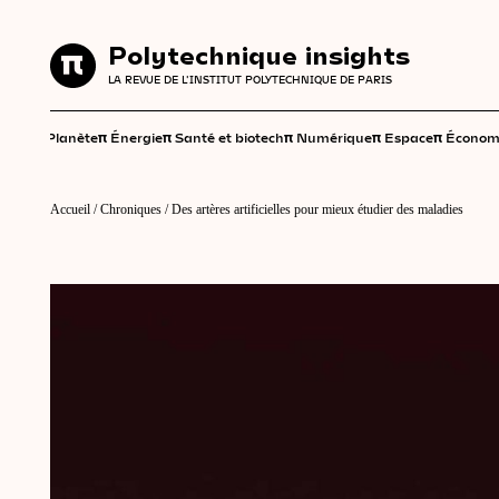
Polytechnique insights
Polytechnique insights
LA REVUE DE L'INSTITUT POLYTECHNIQUE DE PARIS
LA REVUE DE L'INSTITUT POLYTECHNIQUE DE PARIS
π
π
π
π
π
π
Planète
Énergie
Santé et biotech
Numérique
Espace
Économ
Accueil
/
Chroniques
/
Des artères artificielles pour mieux étudier des maladies