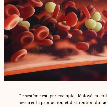
Ce sys­tème est, par exemple, déployé en col­l
mesu­rer la pro­duc­tion et dis­tri­bu­tion du f