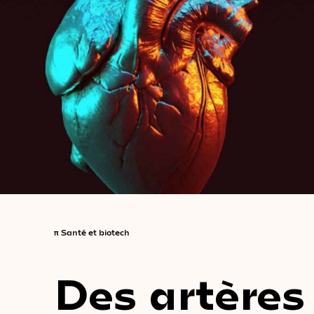
π
Santé et biotech
Des artères