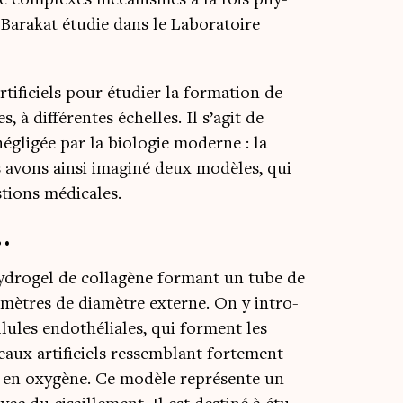
ara­kat étu­die dans le Labo­ra­toire
i­fi­ciels pour étu­dier la for­ma­tion de
 à dif­fé­rentes échelles. Il s’agit de
li­gée par la bio­lo­gie moderne : la
 avons ain­si ima­gi­né deux modèles, qui
s­tions médicales.
…
hydrogel de col­la­gène for­mant un tube de
li­mètres de dia­mètre externe. On y intro­
l­lules endo­thé­liales, qui forment les
aux arti­fi­ciels res­sem­blant for­te­ment
r en oxy­gène. Ce modèle repré­sente un