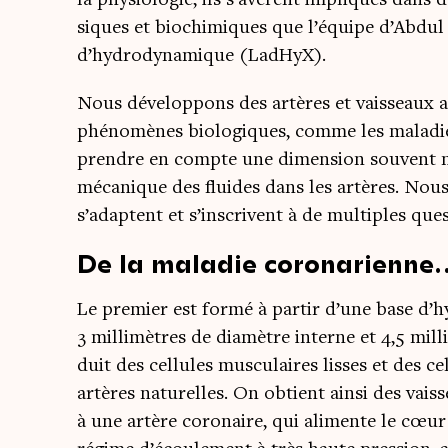
siques et bio­chi­miques que l’équipe d’Abdul B
d’hydrodynamique (LadHyX).
Nous déve­lop­pons des artères et vais­seaux art
phé­no­mènes bio­lo­giques, comme les mala­dies,
prendre en compte une dimen­sion sou­vent nég
méca­nique des fluides dans les artères. Nous
s’adaptent et s’inscrivent à de mul­tiples que
De la maladie coronarienne
Le pre­mier est for­mé à par­tir d’une base d’
3 mil­li­mètres de dia­mètre interne et 4,5 mil­
duit des cel­lules mus­cu­laires lisses et des ce
artères natu­relles. On obtient ain­si des vais­se
à une artère coro­naire, qui ali­mente le cœu