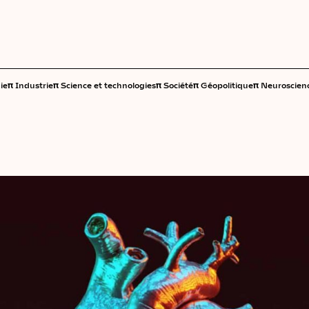
π
π
π
π
π
ie
Industrie
Science et technologies
Société
Géopolitique
Neuroscien