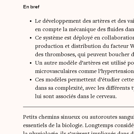
En bref
Le développement des artères et des vai
en compte la mécanique des fluides dans
Ce système est déployé en collaboration
production et distribution du facteur 
des thromboses, qui peuvent boucher d
Un autre modèle d’artères est utilisé p
microvasculaires comme l’hypertension
Ces modèles permettent d’étudier cette
dans sa complexité, avec les différents 
lui sont associés dans le cerveau.
Petits che­mins sinueux ou auto­routes san­gui
essen­tiels de la bio­lo­gie. Long­temps cons
la phy­sio­lo­gie, ils s’avèrent impli­qués dan