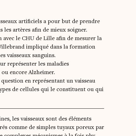
sseaux artificiels a pour but de prendre
 les artères afin de mieux soigner.
 avec le CHU de Lille afin de mesurer la
Willebrand impliqué dans la formation
es vaisseaux sanguins.
our représenter les maladies
 ou encore Alzheimer.
 question en représentant un vaisseau
types de cellules qui le constituent ou qui
nes, les vais­seaux sont des élé­ments
i­dé­rés comme de simples tuyaux poreux par
s de com­plexes méca­nismes à la fois phy­