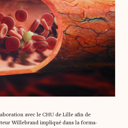
a­bo­ra­tion avec le CHU de Lille afin de
ac­teur Wille­brand impli­qué dans la for­ma­