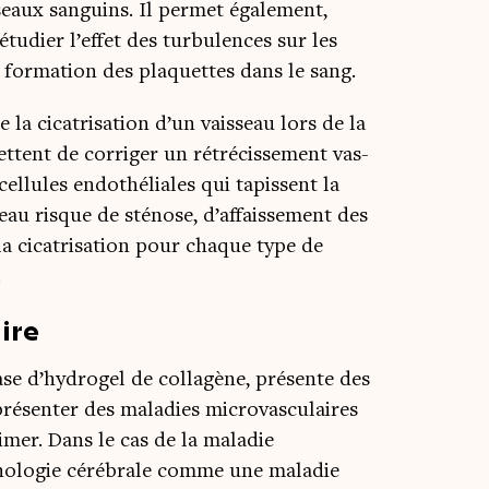
eaux san­guins. Il per­met éga­le­ment,
udier l’effet des tur­bu­lences sur les
a for­ma­tion des pla­quettes dans le sang.
a cica­tri­sa­tion d’un vais­seau lors de la
ttent de cor­ri­ger un rétré­cis­se­ment vas­
el­lules endo­thé­liales qui tapissent la
eau risque de sté­nose, d’affaissement des
 la cica­tri­sa­tion pour chaque type de
.
ire
e d’hydrogel de col­la­gène, pré­sente des
é­sen­ter des mala­dies micro­vas­cu­laires
mer. Dans le cas de la mala­die
ho­lo­gie céré­brale comme une mala­die