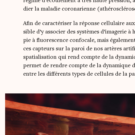
régime d’écoulement à très haute pres­sion, ave
dier la mala­die coro­na­rienne (athé­ro­sclé­ro
Afin de carac­té­ri­ser la réponse cel­lu­laire a
sible d’y asso­cier des sys­tèmes d’imagerie à
pie à fluo­res­cence confo­cale, mais éga­le­me
ces cap­teurs sur la paroi de nos artères arti­fi
spa­tia­li­sa­tion qui rend compte de la dyna­m
per­met de rendre compte de la dyna­mique des
entre les dif­fé­rents types de cel­lules de la p