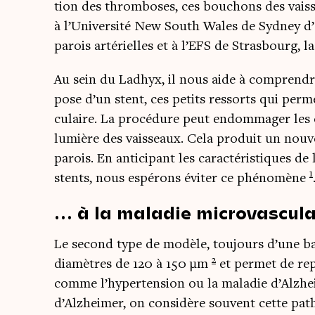
tion des throm­boses, ces bou­chons des vais­s
à l’Université New South Wales de Syd­ney d’ét
parois arté­rielles et à l’EFS de Stras­bourg, l
Au sein du Ladhyx, il nous aide à com­prendre l
pose d’un stent, ces petits res­sorts qui per­me
cu­laire. La pro­cé­dure peut endom­ma­ger les c
lumière des vais­seaux. Cela pro­duit un nou­v
parois. En anti­ci­pant les carac­té­ris­tiques de
1
stents, nous espé­rons évi­ter ce phé­no­mène
… à la maladie microvascula
Le second type de modèle, tou­jours d’une bas
2
dia­mètres de 120 à 150 µm
et per­met de repr
comme l’hypertension ou la mala­die d’Alzhei
d’Alzheimer, on consi­dère sou­vent cette pat