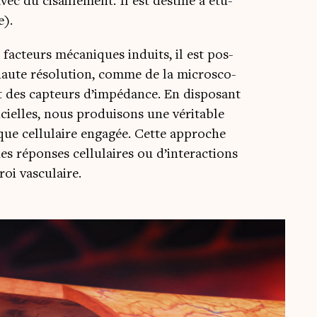
c du cisaille­ment. Il est des­ti­né à étu­
se).
ux fac­teurs méca­niques induits, il est pos­
 haute réso­lu­tion, comme de la micro­sco­
nt des cap­teurs d’impédance. En dis­po­sant
­cielles, nous pro­dui­sons une véri­table
ique cel­lu­laire enga­gée. Cette approche
 réponses cel­lu­laires ou d’interactions
aroi vasculaire.