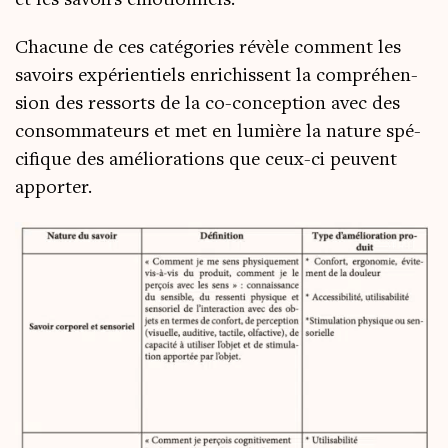
Cha­cune de ces caté­go­ries révèle com­ment les
savoirs expé­rien­tiels enri­chissent la com­pré­hen­
sion des res­sorts de la co-concep­tion avec des
consom­ma­teurs et met en lumière la nature spé­
ci­fique des amé­lio­ra­tions que ceux-ci peuvent
apporter.