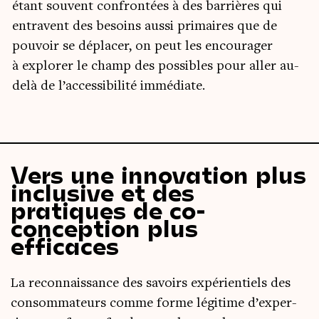
étant sou­vent confron­tées à des bar­rières qui
entravent des besoins aus­si pri­maires que de
pou­voir se dépla­cer, on peut les encou­ra­ger
à explo­rer le champ des pos­sibles pour aller au-
delà de l’accessibilité immédiate.
Vers une innovation plus
inclusive et des
pratiques de co-
conception plus
efficaces
La recon­nais­sance des savoirs expé­rien­tiels des
consom­ma­teurs comme forme légi­time d’ex­per­