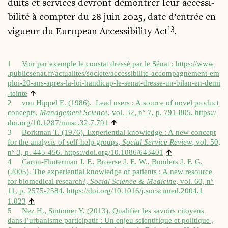
duits et ser­vices devront démon­trer leur acces­si­
bi­li­té à comp­ter du 28 juin 2025, date d’en­trée en
13
vigueur du Euro­pean Acces­si­bi­li­ty Act
.
1
Voir par exemple le constat dres­sé par le Sénat :
https://​www​
.public​se​nat​.fr/​a​c​t​u​a​l​i​t​e​s​/​s​o​c​i​e​t​e​/​a​c​c​e​s​s​i​b​i​l​i​t​e​-​a​c​c​o​m​p​a​g​n​e​m​e​n​t​-​e​m​
p​l​o​i​-​2​0​-​a​n​s​-​a​p​r​e​s​-​l​a​-​l​o​i​-​h​a​n​d​i​c​a​p​-​l​e​-​s​e​n​a​t​-​d​r​e​s​s​e​-​u​n​-​b​i​l​a​n​-​e​n​-​d​e​m​i​
↑
-​t​einte
2
von Hip­pel E. (1986). Lead users : A source of novel pro­duct
concepts,
Mana­ge­ment Science
, vol. 32, n° 7, p. 791‑805.
https://​
↑
doi​.org/​1​0​.​1​2​8​7​/​m​n​s​c​.​3​2​.​7.791
3
Bork­man T. (1976). Expe­rien­tial know­ledge : A new concept
for the ana­ly­sis of self-help groups,
Social Ser­vice Review
, vol. 50,
↑
n° 3, p. 445‑456. https://​doi​.org/​1​0​.​1​0​8​6​/​6​43401
4
Caron-Flin­ter­man J. F., Broerse J. E. W., Bun­ders J. F. G.
(2005). The expe­rien­tial know­ledge of patients : A new resource
for bio­me­di­cal research?,
Social Science & Medi­cin
e, vol. 60, n°
11, p. 2575‑2584. https://​doi​.org/​1​0​.​1​0​1​6​/​j​.​s​o​c​s​c​i​m​e​d​.​2​0​0​4​.​1​
↑
1.023
5
Nez H., Sin­to­mer Y. (2013). Qua­li­fier les savoirs citoyens
dans l’urbanisme par­ti­ci­pa­tif : Un enjeu scien­ti­fique et poli­tique ,