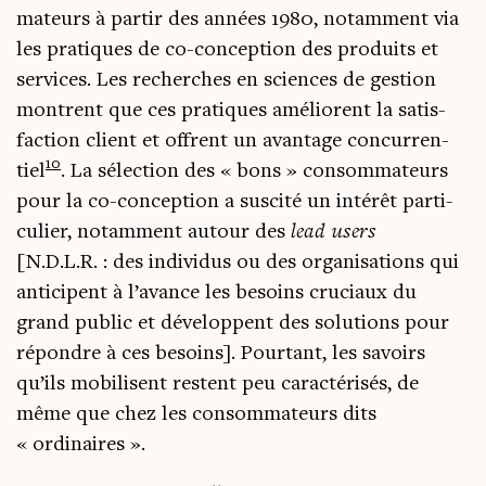
ma­teurs à par­tir des années 1980, notam­ment via
les pra­tiques de co-concep­tion des pro­duits et
ser­vices. Les recherches en sciences de ges­tion
montrent que ces pra­tiques amé­liorent la satis­
fac­tion client et offrent un avan­tage concur­ren­
10
tiel
. La sélec­tion des « bons » consom­ma­teurs
pour la co-concep­tion a sus­ci­té un inté­rêt par­ti­
cu­lier, notam­ment autour des
lead users
[N.D.L.R. : des indi­vi­dus ou des orga­ni­sa­tions qui
anti­cipent à l’avance les besoins cru­ciaux du
grand public et déve­loppent des solu­tions pour
répondre à ces besoins]. Pour­tant, les savoirs
qu’ils mobi­lisent res­tent peu carac­té­ri­sés, de
même que chez les consom­ma­teurs dits
« ordinaires ».