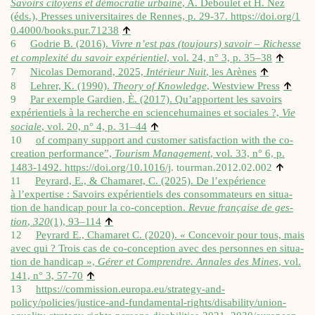
Savoirs citoyens et démo­cra­tie urbaine
, A. Debou­let et H. Nez
(éds.), Presses uni­ver­si­taires de Rennes, p. 29‑37. https://​doi​.org/​1​
↑
0​.​4​0​0​0​/​b​o​o​k​s​.​p​u​r​.​71238
6
Godrie B. (2016).
Vivre n’est pas (tou­jours) savoir – Richesse
↑
et com­plexi­té du savoir expé­rien­tiel
, vol. 24, n° 3, p. 35–38
↑
7
Nico­las Demo­rand, 2025,
Inté­rieur Nuit
, les Arènes
↑
8
Leh­rer, K. (1990).
Theo­ry of Know­ledge
, West­view Press
9
Par exemple Gar­dien, È. (2017). Qu’apportent les savoirs
expé­rien­tiels à la recherche en scien­ce­hu­maines et sociales ?,
Vie
↑
sociale
, vol. 20, n° 4, p. 31–44
10
of com­pa­ny sup­port and cus­to­mer satis­fac­tion with the co-
crea­tion per­for­mance”,
Tou­rism Mana­ge­ment
, vol. 33, n° 6, p.
↑
1483‑1492.
https://​doi​.org/​1​0​.​1​016/j
. tourman.2012.02.002
11
Pey­rard, E., & Cha­ma­ret, C. (2025). De l’expérience
à l’expertise : Savoirs expé­rien­tiels des consom­ma­teurs en situa­
tion de han­di­cap pour la co-concep­tion.
Revue fran­çaise de ges­
↑
tion
,
320
(1), 93–114
12
Pey­rard E., Cha­ma­ret C. (2020). « Conce­voir pour tous, mais
avec qui ? Trois cas de co-concep­tion avec des per­sonnes en situa­
tion de han­di­cap »,
Gérer et Com­prendre. Annales des Mines
, vol.
↑
141, n° 3, 57‑70
13
https://commission.europa.eu/strategy-and-
policy/policies/justice-and-fundamental-rights/disability/union-