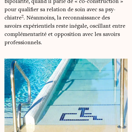
bipo­la­ri­té, quand il parle de « co-construc­tion »
pour qua­li­fier sa rela­tion de soin avec sa psy­
7
chiatre
. Néan­moins, la recon­nais­sance des
savoirs expé­rien­tiels reste inégale, oscil­lant entre
com­plé­men­ta­ri­té et oppo­si­tion avec les savoirs
professionnels.