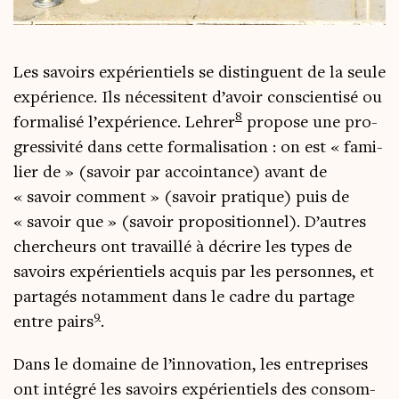
Les savoirs expé­rien­tiels se dis­tinguent de la seule
expé­rience. Ils néces­sitent d’avoir conscien­ti­sé ou
8
for­ma­li­sé l’expérience. Leh­rer
pro­pose une pro­
gres­si­vi­té dans cette for­ma­li­sa­tion : on est « fami­
lier de » (savoir par accoin­tance) avant de
« savoir com­ment » (savoir pra­tique) puis de
« savoir que » (savoir pro­po­si­tion­nel). D’autres
cher­cheurs ont tra­vaillé à décrire les types de
savoirs expé­rien­tiels acquis par les per­sonnes, et
par­ta­gés notam­ment dans le cadre du par­tage
9
entre pairs
.
Dans le domaine de l’innovation, les entre­prises
ont inté­gré les savoirs expé­rien­tiels des consom­