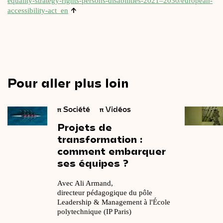
equality-strategy-rights-persons-disabilities-2021–2030/european-
↑
accessibility-act_en
Pour aller plus loin
π
Société
π
Vidéos
Projets
de
transformation
:
comment
embarquer
ses
équipes ?
Avec Ali Armand,
directeur pédagogique du pôle
Leadership & Management à l'École
polytechnique (IP Paris)