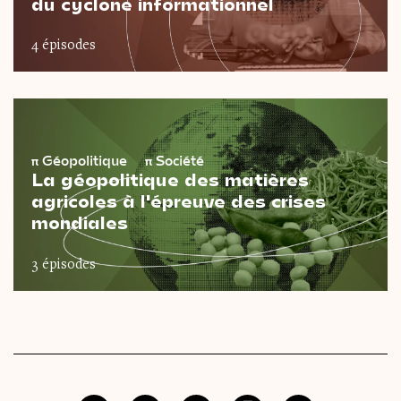
du cyclone informationnel
4 épisodes
π
Géopolitique
π
Société
La géopolitique des matières
agricoles à l'épreuve des crises
mondiales
3 épisodes