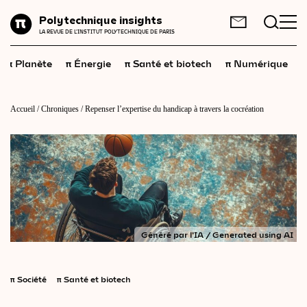
Planète
Polytechnique insights
FR
EN
LA REVUE DE L'INSTITUT POLYTECHNIQUE DE PARIS
Énergie
π
π
π
π
π
Planète
Énergie
Santé et biotech
Numérique
Santé
et
biotech
Numérique
Accueil
/
Chroniques
/
Repenser l’expertise du handicap à travers la cocréation
Espace
Économie
Industrie
Science
et
technologies
Généré par l'IA / Generated using AI
Société
Géopolitique
π
Société
π
Santé et biotech
Neurosciences