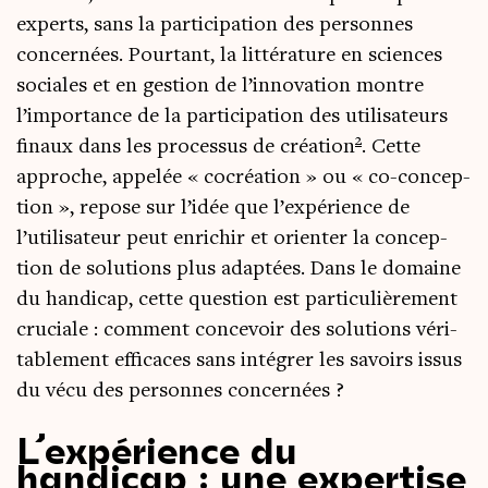
experts, sans la par­ti­ci­pa­tion des per­sonnes
concer­nées. Pour­tant, la lit­té­ra­ture en sciences
sociales et en ges­tion de l’innovation montre
l’importance de la par­ti­ci­pa­tion des uti­li­sa­teurs
2
finaux dans les pro­ces­sus de créa­tion
. Cette
approche, appe­lée « cocréa­tion » ou « co-concep­
tion », repose sur l’idée que l’expérience de
l’utilisateur peut enri­chir et orien­ter la concep­
tion de solu­tions plus adap­tées. Dans le domaine
du han­di­cap, cette ques­tion est par­ti­cu­liè­re­ment
cru­ciale : com­ment conce­voir des solu­tions véri­
ta­ble­ment effi­caces sans inté­grer les savoirs issus
du vécu des per­sonnes concernées ?
L’expérience du
handicap : une expertise