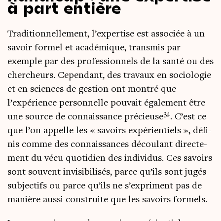
à part entière
Tra­di­tion­nel­le­ment, l’expertise est asso­ciée à un
savoir for­mel et aca­dé­mique, trans­mis par
exemple par des pro­fes­sion­nels de la san­té ou des
cher­cheurs. Cepen­dant, des tra­vaux en socio­lo­gie
et en sciences de ges­tion ont mon­tré que
l’expérience per­son­nelle pou­vait éga­le­ment être
3
4
une source de connais­sance pré­cieuse
. C’est ce
que l’on appelle les « savoirs expé­rien­tiels », défi­
nis comme des connais­sances décou­lant direc­te­
ment du vécu quo­ti­dien des indi­vi­dus. Ces savoirs
sont sou­vent invi­si­bi­li­sés, parce qu’ils sont jugés
sub­jec­tifs ou parce qu’ils ne s’expriment pas de
manière aus­si construite que les savoirs formels.