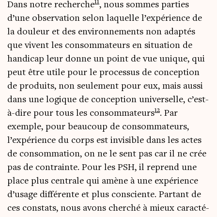
11
Dans notre recherche
, nous sommes par­ties
d’une obser­va­tion selon laquelle l’expérience de
la dou­leur et des envi­ron­ne­ments non adap­tés
que vivent les consom­ma­teurs en situa­tion de
han­di­cap leur donne un point de vue unique, qui
peut être utile pour le pro­ces­sus de concep­tion
de pro­duits, non seule­ment pour eux, mais aus­si
dans une logique de concep­tion uni­ver­selle, c’est-
12
à-dire pour tous les consom­ma­teurs
. Par
exemple, pour beau­coup de consom­ma­teurs,
l’expérience du corps est invi­sible dans les actes
de consom­ma­tion, on ne le sent pas car il ne crée
pas de contrainte. Pour les PSH, il reprend une
place plus cen­trale qui amène à une expé­rience
d’usage dif­fé­rente et plus consciente. Par­tant de
ces constats, nous avons cher­ché à mieux carac­té­