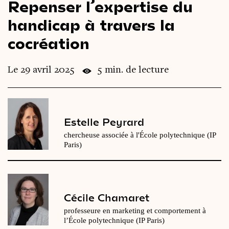
Repenser l’expertise du
Le
magazine
3,14
handicap à travers la
cocréation
Vidéos
&
Podcast
Le 29 avril 2025
5 min. de lecture
Estelle Peyrard
chercheuse associée à l'École polytechnique (IP
Paris)
Cécile Chamaret
professeure en marketing et comportement à
l’École polytechnique (IP Paris)