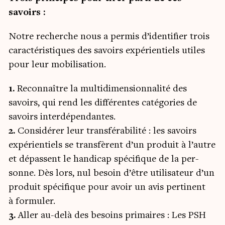
savoirs :
Notre recherche nous a per­mis d’identifier trois
carac­té­ris­tiques des savoirs expé­rien­tiels utiles
pour leur mobilisation.
1.
Recon­naître la mul­ti­di­men­sion­na­li­té des
savoirs, qui rend les dif­fé­rentes caté­go­ries de
savoirs inter­dé­pen­dantes.
2.
Consi­dé­rer leur trans­fé­ra­bi­li­té : les savoirs
expé­rien­tiels se trans­fèrent d’un pro­duit à l’autre
et dépassent le han­di­cap spé­ci­fique de la per­
sonne. Dès lors, nul besoin d’être uti­li­sa­teur d’un
pro­duit spé­ci­fique pour avoir un avis per­ti­nent
à for­mu­ler.
3.
Aller au-delà des besoins pri­maires : Les PSH