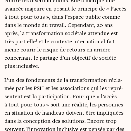
contre les dis­cri­mi­na­tions. Elle a mar­qué une
avan­cée majeure en posant le prin­cipe de « l’accès
à tout pour tous », dans l’espace public comme
dans le monde du tra­vail. Cepen­dant, 20 ans
après, la trans­for­ma­tion socié­tale atten­due est
1
très par­tielle
et le contexte inter­na­tio­nal fait
même cou­rir le risque de retours en arrière
concer­nant le par­tage d’un objec­tif de socié­té
plus inclusive.
L’un des fon­de­ments de la trans­for­ma­tion récla­
mée par les PSH et les asso­cia­tions qui les repré­
sentent est la par­ti­ci­pa­tion. Pour que « l’accès
à tout pour tous » soit une réa­li­té, les per­sonnes
en situa­tion de han­di­cap doivent être impli­quées
dans la concep­tion des solu­tions. Encore trop
sou­vent, l’innovation inclu­sive est pen­sée par des