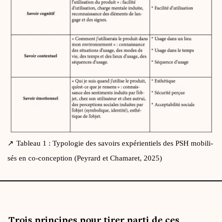
Tableau 1 : Typo­lo­gie des savoirs expé­rien­tiels des PSH mobi­li­
sés en co-concep­tion (Pey­rard et Cha­ma­ret, 2025)
Trois prin­cipes pour tirer par­ti de ces