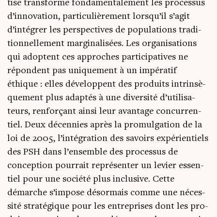
tise trans­forme fon­da­men­ta­le­ment les pro­ces­sus
d’in­no­va­tion, par­ti­cu­liè­re­ment lors­qu’il s’a­git
d’in­té­grer les pers­pec­tives de popu­la­tions tra­di­
tion­nel­le­ment mar­gi­na­li­sées. Les orga­ni­sa­tions
qui adoptent ces approches par­ti­ci­pa­tives ne
répondent pas uni­que­ment à un impé­ra­tif
éthique : elles déve­loppent des pro­duits intrin­sè­
que­ment plus adap­tés à une diver­si­té d’u­ti­li­sa­
teurs, ren­for­çant ain­si leur avan­tage concur­ren­
tiel. Deux décen­nies après la pro­mul­ga­tion de la
loi de 2005, l’in­té­gra­tion des savoirs expé­rien­tiels
des PSH dans l’en­semble des pro­ces­sus de
concep­tion pour­rait repré­sen­ter un levier essen­
tiel pour une socié­té plus inclu­sive. Cette
démarche s’im­pose désor­mais comme une néces­
si­té stra­té­gique pour les entre­prises dont les pro­