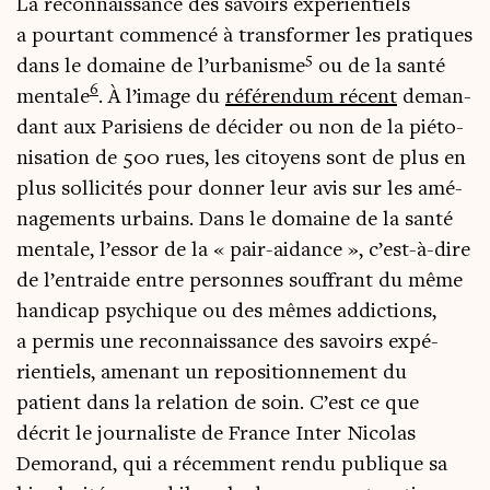
La recon­nais­sance des savoirs expé­rien­tiels
a pour­tant com­men­cé à trans­for­mer les pra­tiques
5
dans le domaine de l’urbanisme
ou de la san­té
6
men­tale
. À l’image du
réfé­ren­dum récent
deman­
dant aux Pari­siens de déci­der ou non de la pié­to­
ni­sa­tion de 500 rues, les citoyens sont de plus en
plus sol­li­ci­tés pour don­ner leur avis sur les amé­
na­ge­ments urbains. Dans le domaine de la san­té
men­tale, l’essor de la « pair-aidance », c’est-à-dire
de l’entraide entre per­sonnes souf­frant du même
han­di­cap psy­chique ou des mêmes addic­tions,
a per­mis une recon­nais­sance des savoirs expé­
rien­tiels, ame­nant un repo­si­tion­ne­ment du
patient dans la rela­tion de soin. C’est ce que
décrit le jour­na­liste de France Inter Nico­las
Demo­rand, qui a récem­ment ren­du publique sa