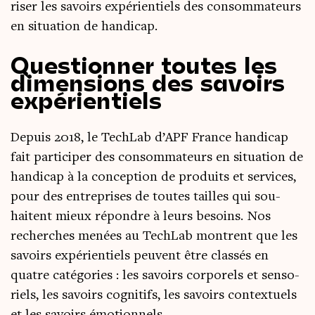
ri­ser les savoirs expé­rien­tiels des consom­ma­teurs
en situa­tion de handicap.
Questionner toutes les
dimensions des savoirs
expérientiels
Depuis 2018, le TechLab d’APF France han­di­cap
fait par­ti­ci­per des consom­ma­teurs en situa­tion de
han­di­cap à la concep­tion de pro­duits et ser­vices,
pour des entre­prises de toutes tailles qui sou­
haitent mieux répondre à leurs besoins. Nos
recherches menées au TechLab montrent que les
savoirs expé­rien­tiels peuvent être clas­sés en
quatre caté­go­ries : les savoirs cor­po­rels et sen­so­
riels, les savoirs cog­ni­tifs, les savoirs contex­tuels
et les savoirs émotionnels.