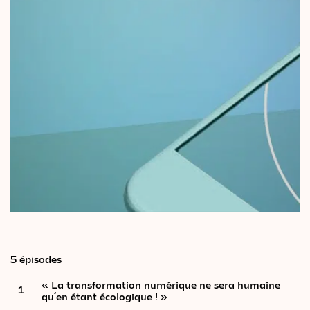
Le
magazine
3,14
Vidéos
&
Podcast
5 épisodes
« La transformation numérique ne sera humaine
1
qu’en étant écologique ! »