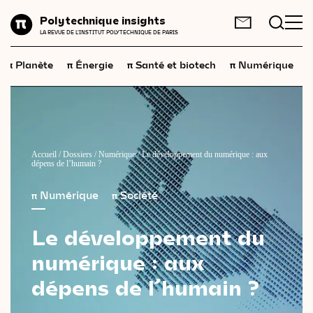
Planète
Polytechnique insights
FR
EN
LA REVUE DE L'INSTITUT POLYTECHNIQUE DE PARIS
Énergie
π
π
π
π
π
Planète
Énergie
Santé et biotech
Numérique
Santé
et
biotech
Numérique
Espace
Économie
Accueil
/
Dossiers
/
Numérique
/
Le développement du numérique : aux
dépens de l’humain ?
Industrie
π
Numérique
π
Société
Science
et
technologies
Le
développement
du
Société
numérique :
aux
Géopolitique
dépens
de
l’humain ?
Neurosciences