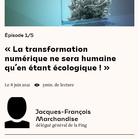
Épisode 1/5
« La
transformation
numérique
ne
sera
humaine
qu’en
étant
écologique ! »
Le 8 juin 2021
5min. de lecture
Jacques-François
Marchandise
délégué général de la Fing