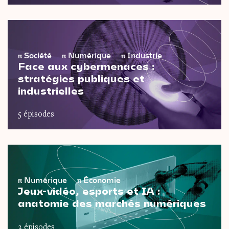
π
Société
π
Numérique
π
Industrie
Face aux cybermenaces :
stratégies publiques et
industrielles
5 épisodes
π
Numérique
π
Économie
Jeux-vidéo, esports et IA :
anatomie des marchés numériques
3 épisodes