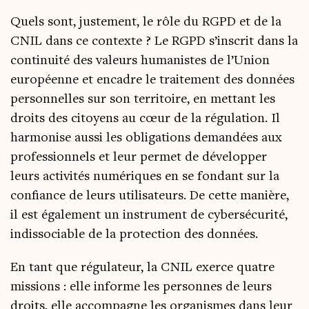
Quels sont, jus­te­ment, le rôle du RGPD et de la
CNIL dans ce contexte ? Le RGPD s’inscrit dans la
conti­nui­té des valeurs huma­nistes de l’Union
euro­péenne et encadre le trai­te­ment des don­nées
per­son­nelles sur son ter­ri­toire, en met­tant les
droits des citoyens au cœur de la régu­la­tion. Il
har­mo­nise aus­si les obli­ga­tions deman­dées aux
pro­fes­sion­nels et leur per­met de déve­lop­per
leurs acti­vi­tés numé­riques en se fon­dant sur la
confiance de leurs uti­li­sa­teurs. De cette manière,
il est éga­le­ment un ins­tru­ment de cyber­sé­cu­ri­té,
indis­so­ciable de la pro­tec­tion des données.
En tant que régu­la­teur, la CNIL exerce quatre
mis­sions : elle informe les per­sonnes de leurs
droits, elle accom­pagne les orga­nismes dans leur