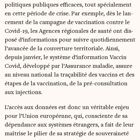
poli­tiques publiques effi­caces, tout spé­cia­le­ment
en cette période de crise. Par exemple, dès le lan­
ce­ment de la cam­pagne de vac­ci­na­tion contre le
Covid-19, les Agences régio­nales de san­té ont dis­
po­sé d’informations pour suivre quo­ti­dien­ne­ment
l’avancée de la cou­ver­ture ter­ri­to­riale. Ain­si,
depuis jan­vier, le sys­tème d’information Vac­cin
Covid, déve­lop­pé par l’Assurance mala­die, assure
au niveau natio­nal la tra­ça­bi­li­té des vac­cins et des
étapes de la vac­ci­na­tion, de la pré-consul­ta­tion
aux injections.
L’accès aux don­nées est donc un véri­table enjeu
pour l’Union euro­péenne, qui, consciente de sa
dépen­dance aux sys­tèmes étran­gers, a fait de leur
maî­trise le pilier de sa stra­té­gie de sou­ve­rai­ne­té