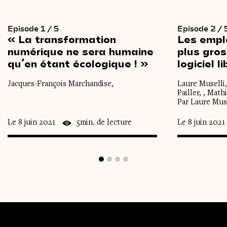
Episode 1 / 5
Episode 2 / 
« La
transformation
Les
empl
numérique
ne
sera
humaine
plus
gros
qu’en
étant
écologique ! »
logiciel
li
Jacques-François Marchandise,
Laure Muselli,
Pailler, , Math
Par Laure Mus
Le 8 juin 2021
5min. de lecture
Le 8 juin 2021