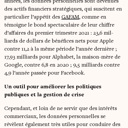
années, les don­nées per­son­nelles sont deve­nues
des actifs finan­ciers stra­té­giques, qui sus­citent en
par­ti­cu­lier l’appétit des
GAFAM
, comme en
témoigne le bond spec­ta­cu­laire de leur chiffre
d’affaires du pre­mier tri­mestre 2021 : 23,6 mil­
liards de dol­lars de béné­fices nets pour Apple
contre 11,2 à la même période l’année der­nière ;
17,93 mil­liards pour Alpha­bet, la mai­son-mère de
Google, contre 6,8 en 2020 ; 9,5 mil­liards contre
4,9 l’année pas­sée pour Facebook.
Un outil pour amé­lio­rer les poli­tiques
publiques et la ges­tion de crise
Cepen­dant, et loin de ne ser­vir que des inté­rêts
com­mer­ciaux, les don­nées per­son­nelles se
révèlent éga­le­ment très utiles pour conduire des