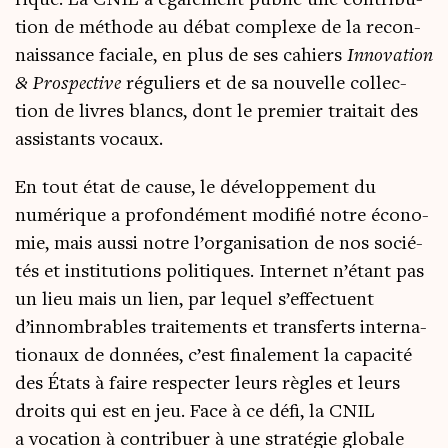
rique. La CNIL a éga­le­ment publié une contri­bu­
tion de méthode au débat com­plexe de la recon­
nais­sance faciale, en plus de ses cahiers
Inno­va­tion
& Pros­pec­tive
régu­liers et de sa nou­velle col­lec­
tion de livres blancs, dont le pre­mier trai­tait des
assis­tants vocaux
.
En tout état de cause, le déve­lop­pe­ment du
numé­rique a pro­fon­dé­ment modi­fié notre éco­no­
mie, mais aus­si notre l’organisation de nos socié­
tés et ins­ti­tu­tions poli­tiques. Inter­net n’étant pas
un lieu mais un lien, par lequel s’effectuent
d’innombrables trai­te­ments et trans­ferts inter­na­
tio­naux de don­nées, c’est fina­le­ment la capa­ci­té
des États à faire res­pec­ter leurs règles et leurs
droits qui est en jeu. Face à ce défi, la CNIL
a voca­tion à contri­buer à une stra­té­gie glo­bale