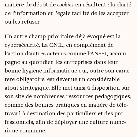
matière de dépôt de
cookies
en résultent : la clar­té
de l’information et l’égale faci­li­té de les accep­ter
ou les refuser.
Un autre champ prio­ri­taire déjà évo­qué est la
cyber­sé­cu­ri­té. La CNIL, en com­plé­ment de
l’action d’autres acteurs comme l’ANSSI, accom­
pagne au quo­ti­dien les entre­prises dans leur
bonne hygiène infor­ma­tique qui, outre son carac­
tère obli­ga­toire, est deve­nue un consi­dé­rable
atout stra­té­gique. Elle met ain­si à dis­po­si­tion sur
son site de nom­breuses res­sources péda­go­giques,
comme des bonnes pra­tiques en matière de télé­
tra­vail à des­ti­na­tion des par­ti­cu­liers et des pro­
fes­sion­nels, afin de déployer une culture numé­
rique commune.