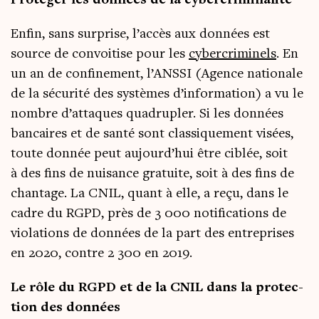
Pro­té­ger les don­nées de la cybercriminalité
Enfin, sans sur­prise, l’accès aux don­nées est
source de convoi­tise pour les
cyber­cri­mi­nels
. En
un an de confi­ne­ment, l’ANSSI (Agence natio­nale
de la sécu­ri­té des sys­tèmes d’in­for­ma­tion) a vu le
nombre d’attaques qua­dru­pler. Si les don­nées
ban­caires et de san­té sont clas­si­que­ment visées,
toute don­née peut aujourd’hui être ciblée, soit
à des fins de nui­sance gra­tuite, soit à des fins de
chan­tage. La CNIL, quant à elle, a reçu, dans le
cadre du RGPD, près de 3 000 noti­fi­ca­tions de
vio­la­tions de don­nées de la part des entre­prises
en 2020, contre 2 300 en 2019.
Le rôle du RGPD et de la CNIL dans la pro­tec­
tion des données