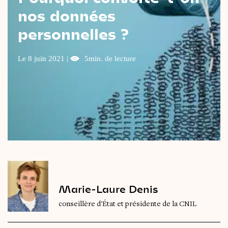
nos données
Le
magazine
3,14
personnelles ?
Vidéos
&
Podcast
Le 8 juin 2021 |
5min. de lecture
Marie-Laure Denis
conseillère d'État et présidente de la CNIL