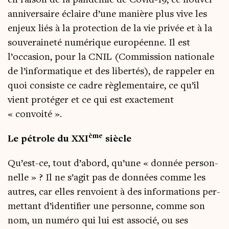
en rai­son de la pan­dé­mie de Covid-19, ce nou­vel
anni­ver­saire éclaire d’une manière plus vive les
enjeux liés à la pro­tec­tion de la vie pri­vée et à la
sou­ve­rai­ne­té numé­rique euro­péenne. Il est
l’occasion, pour la CNIL (Com­mis­sion natio­nale
de l’in­for­ma­tique et des liber­tés), de rap­pe­ler en
quoi consiste ce cadre règle­men­taire, ce qu’il
vient pro­té­ger et ce qui est exac­te­ment
« convoité ».
ème
Le pétrole du XXI
siècle
Qu’est-ce, tout d’abord, qu’une « don­née per­son­
nelle » ? Il ne s’agit pas de don­nées comme les
autres, car elles ren­voient à des infor­ma­tions per­
met­tant d’identifier une per­sonne, comme son
nom, un numé­ro qui lui est asso­cié, ou ses