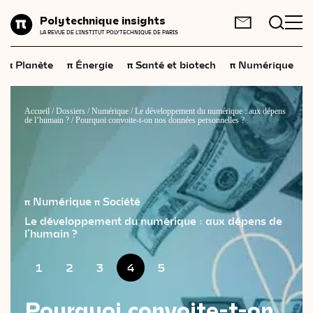
Planète
Polytechnique insights
FR
EN
LA REVUE DE L'INSTITUT POLYTECHNIQUE DE PARIS
Énergie
π
π
π
π
π
Planète
Énergie
Santé et biotech
Numérique
Santé
et
biotech
Numérique
Accueil
/
Dossiers
/
Numérique
/
Le développement du numérique : aux dépens
de l’humain ?
/
Pourquoi convoite-t-on nos données personnelles ?
Espace
Économie
Industrie
π Numérique
π Société
Science
et
technologies
Le développement du numérique : aux dépens de
l’humain ?
Société
1
2
3
4
5
Géopolitique
Pourquoi convoite-t-on
Neurosciences