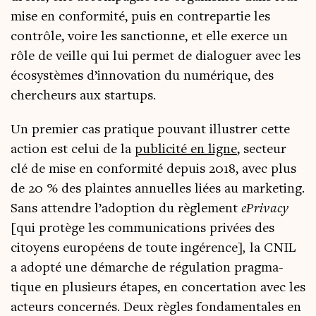
mise en confor­mi­té, puis en contre­par­tie les
contrôle, voire les sanc­tionne, et elle exerce un
rôle de veille qui lui per­met de dia­lo­guer avec les
éco­sys­tèmes d’innovation du numé­rique, des
cher­cheurs aux startups.
Un pre­mier cas pra­tique pou­vant illus­trer cette
action est celui de la
publi­ci­té en ligne
, sec­teur
clé de mise en confor­mi­té depuis 2018, avec plus
de 20 % des plaintes annuelles liées au mar­ke­ting.
Sans attendre l’adoption du règle­ment
ePri­va­cy
[qui pro­tège les com­mu­ni­ca­tions pri­vées des
citoyens euro­péens de toute ingé­rence]
,
la CNIL
a adop­té une démarche de régu­la­tion prag­ma­
tique en plu­sieurs étapes, en concer­ta­tion avec les
acteurs concer­nés. Deux règles fon­da­men­tales en