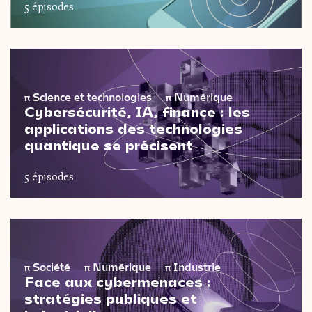
5 épisodes
π
Science et technologies
π
Numérique
Cybersécurité, IA, finance : les
applications des technologies
quantique se précisent
5 épisodes
π
Société
π
Numérique
π
Industrie
Face aux cybermenaces :
stratégies publiques et