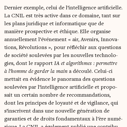
Der­nier exemple, celui de l’intelligence arti­fi­cielle.
La CNIL est très active dans ce domaine, tant sur
les plans juri­dique et infor­ma­tique que de
manière pros­pec­tive et éthique. Elle orga­nise
annuel­le­ment l’événement « air, Ave­nirs, Inno­va­
tions, Révo­lu­tions »
,
pour réflé­chir aux ques­tions
de socié­té sou­le­vées par les nou­velles tech­no­lo­
gies, dont le rap­port
IA et algo­rithmes : per­mettre
à l’homme de gar­der la main
a décou­lé. Celui-ci
met­tait en évi­dence le pano­ra­ma des ques­tions
sou­le­vées par l’intelligence arti­fi­cielle et pro­po­
sait un cer­tain nombre de recom­man­da­tions,
dont les prin­cipes de loyau­té et de vigi­lance, qui
s’inscrivent dans une nou­velle géné­ra­tion de
garan­ties et de droits fon­da­men­taux à l’ère numé­