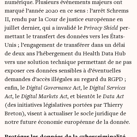
numé­rique. Plu­sieurs évé­ne­ments majeurs ont
mar­qué l’année 2020 en ce sens : l’arrêt Schrems
II, ren­du par la Cour de jus­tice euro­péenne en
juillet der­nier, qui a inva­li­dé le
Pri­va­cy Shield
per­
met­tant le trans­fert des don­nées vers les États-
Unis ; l’engagement de trans­fé­rer dans un délai
de deux ans l’hébergement du Health Data Hub
vers une solu­tion tech­nique per­met­tant de ne pas
expo­ser ces don­nées sen­sibles à d’éventuelles
demandes d’accès illé­gales au regard du RGPD ;
enfin, le
Digi­tal Gover­nance Act
, le
Digi­tal Ser­vices
Act
, le
Digi­tal Mar­kets Act
, et bien­tôt le
Data Act
(des ini­tia­tives légis­la­tives
por­tées par Thier­ry
Bre­ton), visent à actua­li­ser le socle juri­dique de
notre future éco­no­mie euro­péenne de la donnée.