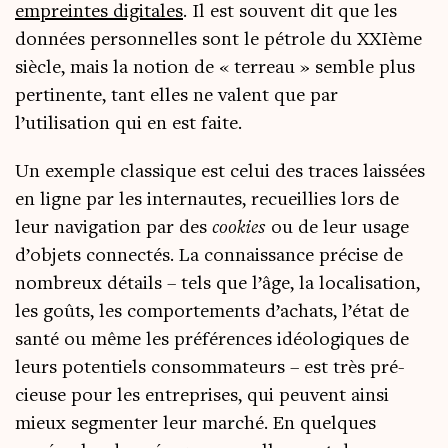
empreintes digi­tales
. Il est sou­vent dit que les
don­nées per­son­nelles sont le pétrole du XXIème
siècle, mais la notion de « ter­reau » semble plus
per­ti­nente, tant elles ne valent que par
l’utilisation qui en est faite.
Un exemple clas­sique est celui des traces lais­sées
en ligne par les inter­nautes, recueillies lors de
leur navi­ga­tion par des
cookies
ou de leur usage
d’objets connec­tés. La connais­sance pré­cise de
nom­breux détails – tels que l’âge, la loca­li­sa­tion,
les goûts, les com­por­te­ments d’achats, l’état de
san­té ou même les pré­fé­rences idéo­lo­giques de
leurs poten­tiels consom­ma­teurs – est très pré­
cieuse pour les entre­prises, qui peuvent ain­si
mieux seg­men­ter leur mar­ché. En quelques