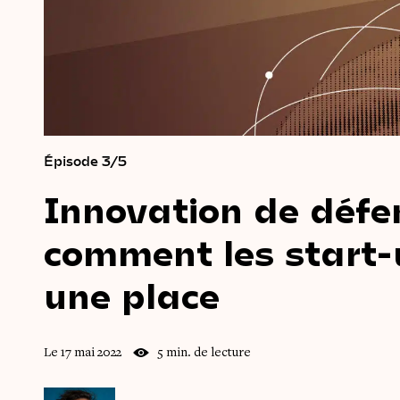
Épisode 3/5
Innovation
de
défe
comment
les
start
une
place
Le 17 mai 2022
5 min. de lecture