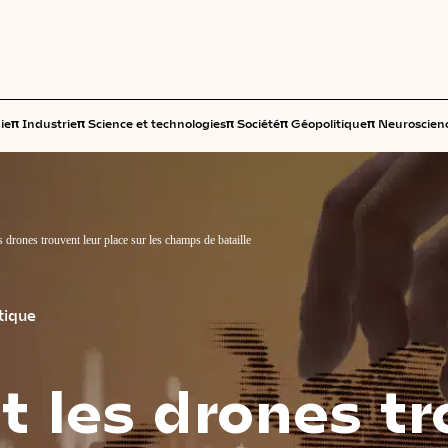
π
π
π
π
π
ie
Industrie
Science et technologies
Société
Géopolitique
Neuroscien
drones trouvent leur place sur les champs de bataille
tique
t
les
drones
tr