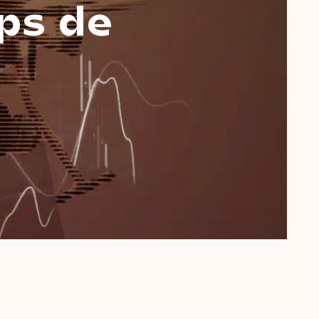
ps
de