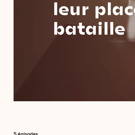
leur
plac
bataille
5 épisodes