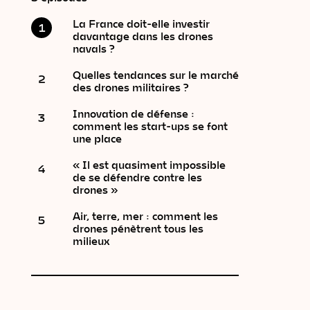
La France doit-elle investir
1
davantage dans les drones
navals ?
Quelles tendances sur le marché
2
des drones militaires ?
Innovation de défense :
3
comment les start-ups se font
une place
« Il est quasiment impossible
4
de se défendre contre les
drones »
Air, terre, mer : comment les
5
drones pénètrent tous les
milieux