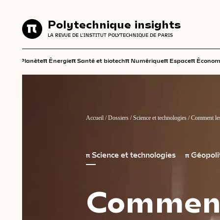
Polytechnique insights
Polytechnique insights
LA REVUE DE L'INSTITUT POLYTECHNIQUE DE PARIS
LA REVUE DE L'INSTITUT POLYTECHNIQUE DE PARIS
π
π
π
π
π
π
Planète
Énergie
Santé et biotech
Numérique
Espace
Économ
Accueil
/
Dossiers
/
Science et technologies
/
Comment les 
π
Science et technologies
π
Géopoli
Commen