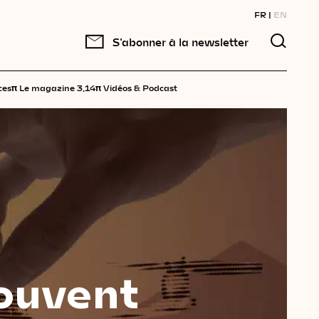
FR
EN
S'abonner à la newsletter
π
π
ces
Le magazine 3,14
Vidéos & Podcast
ouvent