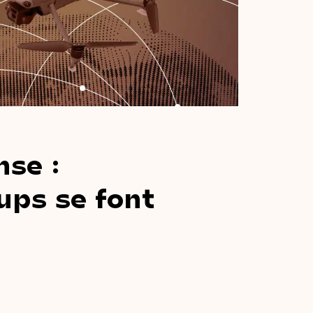
nse :
-ups
se
font