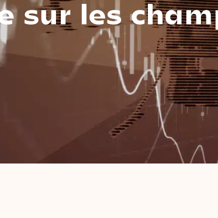
e
sur
les
cham